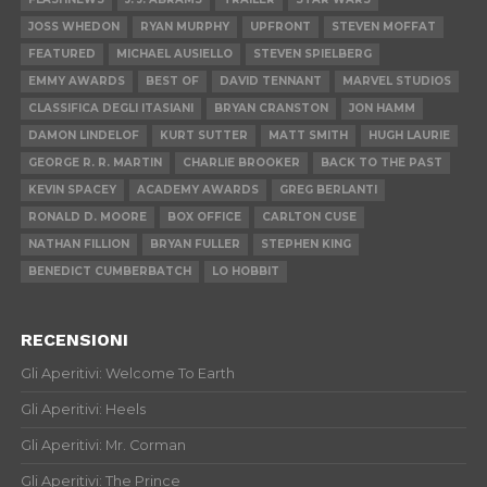
JOSS WHEDON
RYAN MURPHY
UPFRONT
STEVEN MOFFAT
FEATURED
MICHAEL AUSIELLO
STEVEN SPIELBERG
EMMY AWARDS
BEST OF
DAVID TENNANT
MARVEL STUDIOS
CLASSIFICA DEGLI ITASIANI
BRYAN CRANSTON
JON HAMM
DAMON LINDELOF
KURT SUTTER
MATT SMITH
HUGH LAURIE
GEORGE R. R. MARTIN
CHARLIE BROOKER
BACK TO THE PAST
KEVIN SPACEY
ACADEMY AWARDS
GREG BERLANTI
RONALD D. MOORE
BOX OFFICE
CARLTON CUSE
NATHAN FILLION
BRYAN FULLER
STEPHEN KING
BENEDICT CUMBERBATCH
LO HOBBIT
RECENSIONI
Gli Aperitivi: Welcome To Earth
Gli Aperitivi: Heels
Gli Aperitivi: Mr. Corman
Gli Aperitivi: The Prince