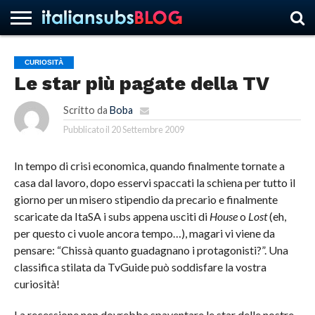
CURIOSITÀ
Le star più pagate della TV
HOME
NEWS
ASCOLTI
RECENSIONI
INTERVISTE
CURIOSITÀ
CHI
CONTATTACI
FORUM
ITALIANSUBS
SIAMO
Scritto da
Boba
Pubblicato il
20 Settembre 2009
In tempo di crisi economica, quando finalmente tornate a
casa dal lavoro, dopo esservi spaccati la schiena per tutto il
giorno per un misero stipendio da precario e finalmente
scaricate da ItaSA i subs appena usciti di
House
o
Lost
(eh,
per questo ci vuole ancora tempo…), magari vi viene da
pensare: “Chissà quanto guadagnano i protagonisti?”. Una
classifica stilata da TvGuide può soddisfare la vostra
curiosità!
La recessione non dovrebbe spaventare le star delle nostre