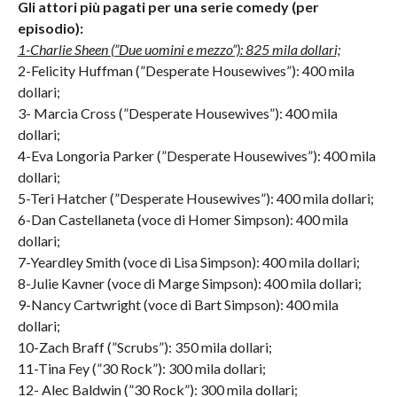
Gli attori più pagati per una serie comedy (per
episodio):
1-Charlie Sheen (”Due uomini e mezzo”): 825 mila dollari;
2-Felicity Huffman (”Desperate Housewives”): 400 mila
dollari;
3- Marcia Cross (”Desperate Housewives”): 400 mila
dollari;
4-Eva Longoria Parker (”Desperate Housewives”): 400 mila
dollari;
5-Teri Hatcher (”Desperate Housewives”): 400 mila dollari;
6-Dan Castellaneta (voce di Homer Simpson): 400 mila
dollari;
7-Yeardley Smith (voce di Lisa Simpson): 400 mila dollari;
8-Julie Kavner (voce di Marge Simpson): 400 mila dollari;
9-Nancy Cartwright (voce di Bart Simpson): 400 mila
dollari;
10-Zach Braff (”Scrubs”): 350 mila dollari;
11-Tina Fey (”30 Rock”): 300 mila dollari;
12- Alec Baldwin (”30 Rock”): 300 mila dollari;