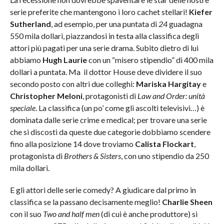
serie preferite che mantengono i loro cachet stellari!
Kiefer
Sutherland
, ad esempio, per una puntata di
24
guadagna
550 mila dollari, piazzandosi in testa alla classifica degli
attori più pagati per una serie drama. Subito dietro di lui
abbiamo
Hugh Laurie
con un “misero stipendio” di 400 mila
dollari a puntata. Ma il dottor House deve dividere il suo
secondo posto con altri due colleghi:
Mariska Hargitay
e
Christopher Meloni
, protagonisti di
Law and Order: unità
speciale
. La classifica (un po’ come gli ascolti televisivi…) è
dominata dalle serie crime e medical; per trovare una serie
che si discosti da queste due categorie dobbiamo scendere
fino alla posizione 14 dove troviamo
Calista Flockart
,
protagonista di
Brothers & Sisters
, con uno stipendio da 250
mila dollari.
E gli attori delle serie comedy? A giudicare dal primo in
classifica se la passano decisamente meglio!
Charlie Sheen
con il suo
Two and half men
(di cui è anche produttore) si