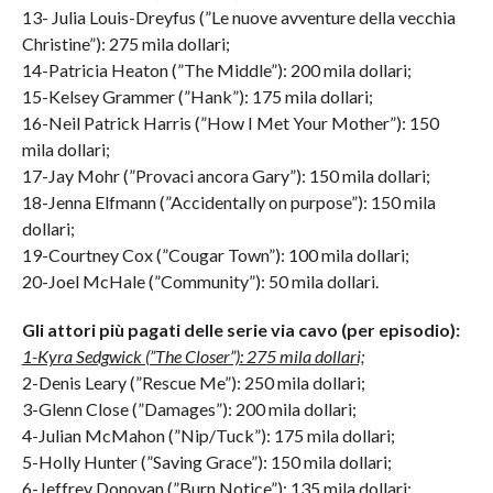
13- Julia Louis-Dreyfus (”Le nuove avventure della vecchia
Christine”): 275 mila dollari;
14-Patricia Heaton (”The Middle”): 200 mila dollari;
15-Kelsey Grammer (”Hank”): 175 mila dollari;
16-Neil Patrick Harris (”How I Met Your Mother”): 150
mila dollari;
17-Jay Mohr (”Provaci ancora Gary”): 150 mila dollari;
18-Jenna Elfmann (”Accidentally on purpose”): 150 mila
dollari;
19-Courtney Cox (”Cougar Town”): 100 mila dollari;
20-Joel McHale (”Community”): 50 mila dollari.
Gli attori più pagati delle serie via cavo (per episodio):
1-Kyra Sedgwick (”The Closer”): 275 mila dollari;
2-Denis Leary (”Rescue Me”): 250 mila dollari;
3-Glenn Close (”Damages”): 200 mila dollari;
4-Julian McMahon (”Nip/Tuck”): 175 mila dollari;
5-Holly Hunter (”Saving Grace”): 150 mila dollari;
6-Jeffrey Donovan (”Burn Notice”): 135 mila dollari;