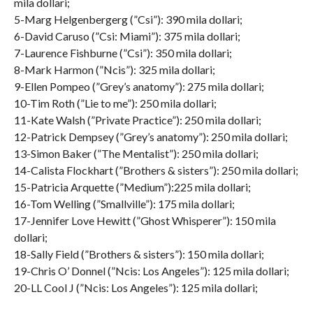
mila dollari;
5-Marg Helgenbergerg (”Csi”): 390 mila dollari;
6-David Caruso (”Csi: Miami”): 375 mila dollari;
7-Laurence Fishburne (”Csi”): 350 mila dollari;
8-Mark Harmon (”Ncis”): 325 mila dollari;
9-Ellen Pompeo (”Grey’s anatomy”): 275 mila dollari;
10-Tim Roth (”Lie to me”): 250 mila dollari;
11-Kate Walsh (”Private Practice”): 250 mila dollari;
12-Patrick Dempsey (”Grey’s anatomy”): 250 mila dollari;
13-Simon Baker (”The Mentalist”): 250 mila dollari;
14-Calista Flockhart (”Brothers & sisters”): 250 mila dollari;
15-Patricia Arquette (”Medium”):225 mila dollari;
16-Tom Welling (”Smallville”): 175 mila dollari;
17-Jennifer Love Hewitt (”Ghost Whisperer”): 150 mila
dollari;
18-Sally Field (”Brothers & sisters”): 150 mila dollari;
19-Chris O’ Donnel (”Ncis: Los Angeles”): 125 mila dollari;
20-LL Cool J (”Ncis: Los Angeles”): 125 mila dollari;