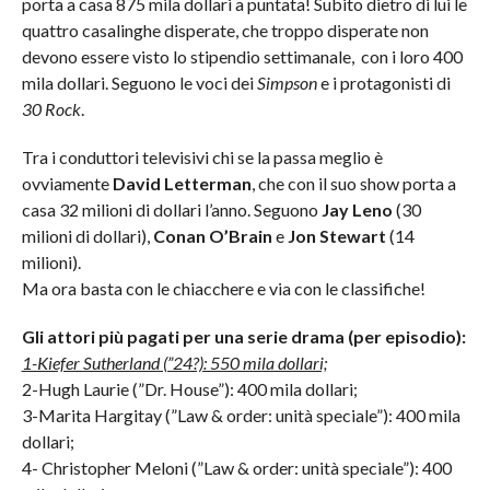
porta a casa 875 mila dollari a puntata! Subito dietro di lui le
quattro casalinghe disperate, che troppo disperate non
devono essere visto lo stipendio settimanale, con i loro 400
mila dollari. Seguono le voci dei
Simpson
e i protagonisti di
30 Rock
.
Tra i conduttori televisivi chi se la passa meglio è
ovviamente
David Letterman
, che con il suo show porta a
casa 32 milioni di dollari l’anno. Seguono
Jay Leno
(30
milioni di dollari),
Conan O’Brain
e
Jon Stewart
(14
milioni).
Ma ora basta con le chiacchere e via con le classifiche!
Gli attori più pagati per una serie drama (per episodio):
1-Kiefer Sutherland (”24?): 550 mila dollari;
2-Hugh Laurie (”Dr. House”): 400 mila dollari;
3-Marita Hargitay (”Law & order: unità speciale”): 400 mila
dollari;
4- Christopher Meloni (”Law & order: unità speciale”): 400