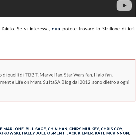
l’aiuto. Se vi interessa,
qua
potete trovare lo Strillone di ieri.
o di quelli di TBBT. Marvel fan, Star Wars fan, Halo fan.
ent e Life on Mars. Su ItaSA Blog dal 2012, sono dietro a ogni
App
erest
CE MARLOHE
,
BILL SAGE
,
CHIN HAN
,
CHIRS MULKEY
,
CHRIS COY
,
AJKOWSKI
,
HALEY JOEL OSMENT
,
JACK KILMER
,
KATE MCKINNON
,