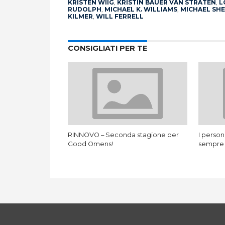
KRISTEN WIIG
,
KRISTIN BAUER VAN STRATEN
,
L
RUDOLPH
,
MICHAEL K. WILLIAMS
,
MICHAEL SH
KILMER
,
WILL FERRELL
CONSIGLIATI PER TE
RINNOVO – Seconda stagione per
I person
Good Omens!
sempre