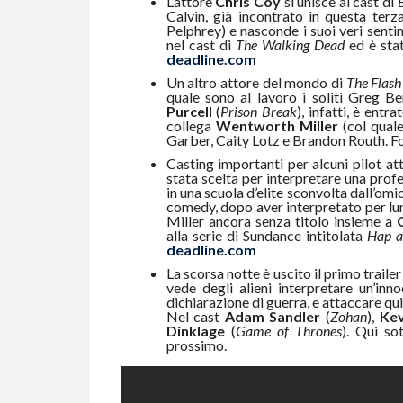
L’attore
Chris Coy
si unisce al cast di
Calvin, già incontrato in questa terz
Pelphrey) e nasconde i suoi veri senti
nel cast di
The Walking Dead
ed è stat
deadline.com
Un altro attore del mondo di
The Flash
quale sono al lavoro i soliti Greg
Purcell
(
Prison Break
), infatti, è entr
collega
Wentworth Miller
(col qual
Garber, Caity Lotz e Brandon Routh. F
Casting importanti per alcuni pilot at
stata scelta per interpretare una prof
in una scuola d’elite sconvolta dall’omi
comedy, dopo aver interpretato per l
Miller ancora senza titolo insieme a
alla serie di Sundance intitolata
Hap a
deadline.com
La scorsa notte è uscito il primo trailer
vede degli alieni interpretare un’i
dichiarazione di guerra, e attaccare qui
Nel cast
Adam Sandler
(
Zohan
),
Kev
Dinklage
(
Game of Thrones
). Qui sot
prossimo.