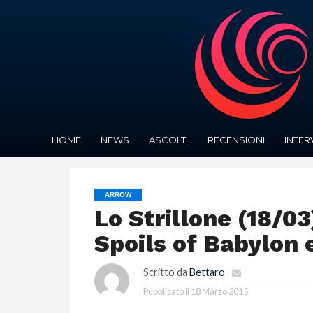
HOME
NEWS
ASCOLTI
RECENSIONI
INTER
ARROW
Lo Strillone (18/03
Spoils of Babylon e 
Scritto da
Bettaro
Pubblicato il
18 Marzo 2015