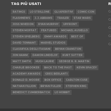
TAG PIÙ USATI
R
G
RATINGS
LO STRILLONE
GLI APERITIVI
COMIC-CON
FLASHNEWS
J. J. ABRAMS
TRAILER
STAR WARS
G
JOSS WHEDON
RYAN MURPHY
UPFRONT
G
STEVEN MOFFAT
FEATURED
MICHAEL AUSIELLO
G
STEVEN SPIELBERG
EMMY AWARDS
BEST OF
DAVID TENNANT
MARVEL STUDIOS
G
CLASSIFICA DEGLI ITASIANI
BRYAN CRANSTON
JON HAMM
DAMON LINDELOF
KURT SUTTER
MATT SMITH
HUGH LAURIE
GEORGE R. R. MARTIN
CHARLIE BROOKER
BACK TO THE PAST
KEVIN SPACEY
ACADEMY AWARDS
GREG BERLANTI
RONALD D. MOORE
BOX OFFICE
CARLTON CUSE
NATHAN FILLION
BRYAN FULLER
STEPHEN KING
BENEDICT CUMBERBATCH
LO HOBBIT