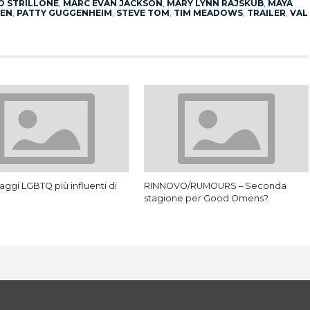
O STRILLONE
,
MARC EVAN JACKSON
,
MARY LYNN RAJSKUB
,
MAYA
EEN
,
PATTY GUGGENHEIM
,
STEVE TOM
,
TIM MEADOWS
,
TRAILER
,
VAL
aggi LGBTQ più influenti di
RINNOVO/RUMOURS – Seconda
stagione per Good Omens?