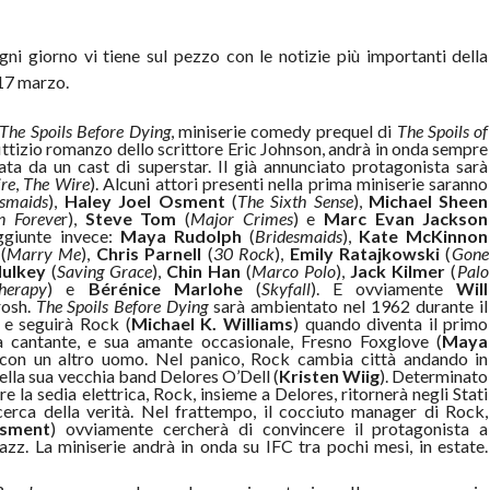
gni giorno vi tiene sul pezzo con le notizie più importanti della
 17 marzo.
The Spoils Before Dying
, miniserie comedy prequel di
The Spoils of
fittizio romanzo dello scrittore Eric Johnson, andrà in onda sempre
a da un cast di superstar. Il già annunciato protagonista sarà
re
,
The Wire
). Alcuni attori presenti nella prima miniserie saranno
esmaids
),
Haley Joel Osment
(
The Sixth Sense
),
Michael Sheen
n Foreve
r),
Steve Tom
(
Major Crimes
) e
Marc Evan Jackson
ggiunte invece:
Maya Rudolph
(
Bridesmaids
),
Kate McKinnon
(
Marry Me
),
Chris Parnell
(
30 Rock
),
Emily Ratajkowski
(
Gone
Mulkey
(
Saving Grace
),
Chin Han
(
Marco Polo
),
Jack Kilmer
(
Palo
erapy
) e
Bérénice Marlohe
(
Skyfall
). E ovviamente
Will
rosh.
The Spoils Before Dying
sarà ambientato nel 1962 durante il
 e seguirà Rock (
Michael K. Williams
) quando diventa il primo
a cantante, e sua amante occasionale, Fresno Foxglove (
Maya
 con un altro uomo. Nel panico, Rock cambia città andando in
della sua vecchia band Delores O’Dell (
Kristen Wiig
). Determinato
e la sedia elettrica, Rock, insieme a Delores, ritornerà negli Stati
icerca della verità. Nel frattempo, il cocciuto manager di Rock,
Osment
) ovviamente cercherà di convincere il protagonista a
zz. La miniserie andrà in onda su IFC tra pochi mesi, in estate.