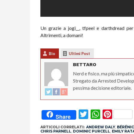
Un grazie a jogi__, tfpeel e darthdread per 
Altrimenti, a domani!
Bio
Ultimi Post
BETTARO
Nerd e fisico, ma più simpatic
Stregato da Arrested Developm
pessima decisione editoriale.
Twitter
Whats
Pint
Share
ARTICOLI CORRELATI:
ANDREW DALY
,
BÉRÉNI
CHRIS PARNELL
,
DOMINIC PURCELL
,
EMILY RAT