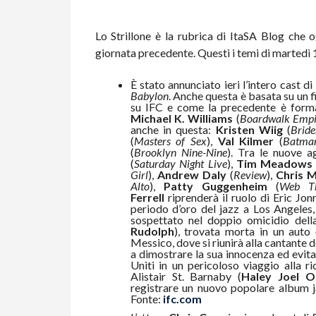
Lo Strillone è la rubrica di ItaSA Blog che o
giornata precedente. Questi i temi di martedì
È stato annunciato ieri l’intero cast di
Babylon
. Anche questa è basata su un 
su IFC e come la precedente è format
Michael K. Williams
(
Boardwalk Empi
anche in questa:
Kristen Wiig
(
Brid
(
Masters of Sex
),
Val Kilmer
(
Batma
(
Brooklyn Nine-Nine
). Tra le nuove a
(
Saturday Night Live
),
Tim Meadows
Girl
),
Andrew Daly
(
Review
),
Chris 
Alto
),
Patty Guggenheim
(
Web Th
Ferrell
riprenderà il ruolo di Eric Jon
periodo d’oro del jazz a Los Angeles,
sospettato nel doppio omicidio dell
Rudolph
), trovata morta in un auto
Messico, dove si riunirà alla cantante 
a dimostrare la sua innocenza ed evitar
Uniti in un pericoloso viaggio alla r
Alistair St. Barnaby (
Haley Joel 
registrare un nuovo popolare album ja
Fonte:
ifc.com