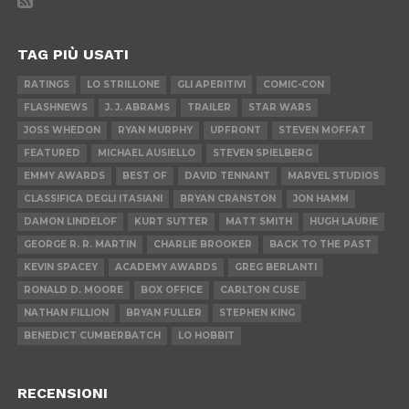
TAG PIÙ USATI
RATINGS
LO STRILLONE
GLI APERITIVI
COMIC-CON
FLASHNEWS
J. J. ABRAMS
TRAILER
STAR WARS
JOSS WHEDON
RYAN MURPHY
UPFRONT
STEVEN MOFFAT
FEATURED
MICHAEL AUSIELLO
STEVEN SPIELBERG
EMMY AWARDS
BEST OF
DAVID TENNANT
MARVEL STUDIOS
CLASSIFICA DEGLI ITASIANI
BRYAN CRANSTON
JON HAMM
DAMON LINDELOF
KURT SUTTER
MATT SMITH
HUGH LAURIE
GEORGE R. R. MARTIN
CHARLIE BROOKER
BACK TO THE PAST
KEVIN SPACEY
ACADEMY AWARDS
GREG BERLANTI
RONALD D. MOORE
BOX OFFICE
CARLTON CUSE
NATHAN FILLION
BRYAN FULLER
STEPHEN KING
BENEDICT CUMBERBATCH
LO HOBBIT
RECENSIONI