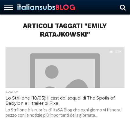
ARTICOLI TAGGATI "EMILY
RATAJKOWSKI"
HOME
NEWS
ASCOLTI
RECENSIONI
INTERVISTE
CURIOSITÀ
CHI
CONTATTACI
FORUM
ITALIANSUBS
SIAMO
3.2K
ARROW
Lo Strillone (18/03): il cast del sequel di The Spoils of
Babylon e il trailer di Pixel
Lo Strillone è la rubrica di ItaSA Blog che ogni giorno vi tiene sul
pezzo con le notizie più importanti della giornata...