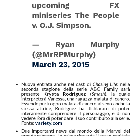
upcoming FX
miniseries The People
v. O.J. Simpson.
— Ryan Murphy
(@MrRPMurphy)
March 23, 2015
Nuova entrata anche nel cast di
Chasing Life
: nella
seconda stagione della serie ABC Family sarà
presente
Krysta Rodriguez
(
Smash
), la quale
interpreterà Vanessa, una ragazza malata di cancro.
Essendo purtroppo malata di cancro al seno anche la
stessa attrice, Rodriguez ha dichiarato di poter
interamente comprendere il personaggio, e di non
vedere l’ora di poter dare il suo contribuito alla serie.
Fonte:
variety.com
Due importanti news dal mondo della Marvel del
grande schermo. La prima riguarda il terzo capitolo