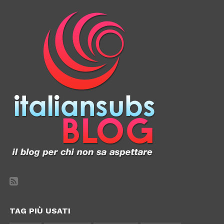
TAG PIÙ USATI