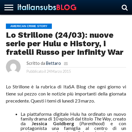
AMERICAN CRIME STORY
Lo Strillone (24/03): nuove
HOME
NEWS
ASCOLTI
RECENSIONI
INTERVISTE
CURIOSITÀ
CHI
CONTATTACI
FORUM
ITALIANSUBS
serie per Hulu e History, i
SIAMO
fratelli Russo per Infinity War
Scritto da
Bettaro
Pubblicato il
24 Marzo 2015
Lo Strillone è la rubrica di ItaSA Blog che ogni giorno vi
tiene sul pezzo con le notizie più importanti della giornata
precedente. Questi i temi di lunedì 23 marzo.
La piattaforma digitale Hulu ha ordinato un nuovo
family drama di 10 episodi dal titolo
The Way
, creato
da
Jessica Goldberg
(
Parenthood
) e con
protagonista una famiglia al centro di un