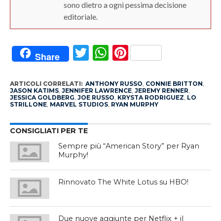
sono dietro a ogni pessima decisione
editoriale.
Twitter
WhatsApp
Pinterest
Share
ARTICOLI CORRELATI:
ANTHONY RUSSO
,
CONNIE BRITTON
,
JASON KATIMS
,
JENNIFER LAWRENCE
,
JEREMY RENNER
,
JESSICA GOLDBERG
,
JOE RUSSO
,
KRYSTA RODRIGUEZ
,
LO
STRILLONE
,
MARVEL STUDIOS
,
RYAN MURPHY
CONSIGLIATI PER TE
Sempre più “American Story” per Ryan
Murphy!
Rinnovato The White Lotus su HBO!
Due nuove aggiunte per Netflix + il