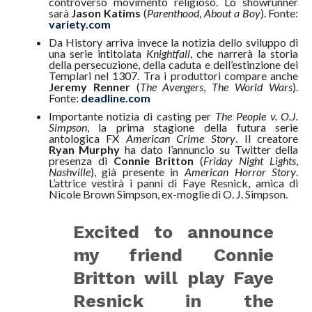
controverso movimento religioso. Lo showrunner
sarà
Jason Katims
(
Parenthood
,
About a Boy
). Fonte:
variety.com
Da History arriva invece la notizia dello sviluppo di
una serie intitolata
Knightfall
, che narrerà la storia
della persecuzione, della caduta e dell’estinzione dei
Templari nel 1307. Tra i produttori compare anche
Jeremy Renner
(
The Avengers
,
The World Wars
).
Fonte:
deadline.com
Importante notizia di casting per
The People v. O.J.
Simpson
, la prima stagione della futura serie
antologica FX
American Crime Story
. Il creatore
Ryan Murphy
ha dato l’annuncio su Twitter della
presenza di
Connie Britton
(
Friday Night Lights
,
Nashville
), già presente in
American Horror Story
.
L’attrice vestirà i panni di Faye Resnick, amica di
Nicole Brown Simpson, ex-moglie di O. J. Simpson.
Excited to announce
my friend Connie
Britton will play Faye
Resnick in the