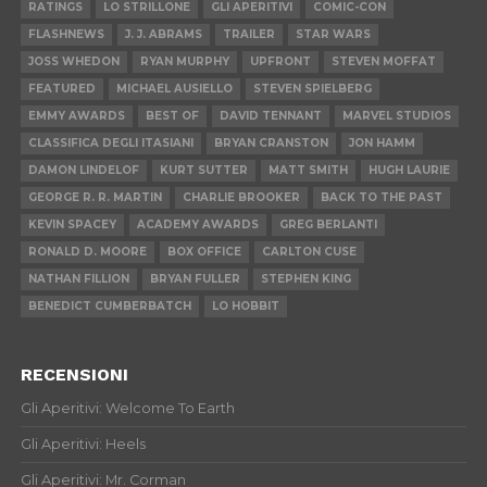
RATINGS
LO STRILLONE
GLI APERITIVI
COMIC-CON
FLASHNEWS
J. J. ABRAMS
TRAILER
STAR WARS
JOSS WHEDON
RYAN MURPHY
UPFRONT
STEVEN MOFFAT
FEATURED
MICHAEL AUSIELLO
STEVEN SPIELBERG
EMMY AWARDS
BEST OF
DAVID TENNANT
MARVEL STUDIOS
CLASSIFICA DEGLI ITASIANI
BRYAN CRANSTON
JON HAMM
DAMON LINDELOF
KURT SUTTER
MATT SMITH
HUGH LAURIE
GEORGE R. R. MARTIN
CHARLIE BROOKER
BACK TO THE PAST
KEVIN SPACEY
ACADEMY AWARDS
GREG BERLANTI
RONALD D. MOORE
BOX OFFICE
CARLTON CUSE
NATHAN FILLION
BRYAN FULLER
STEPHEN KING
BENEDICT CUMBERBATCH
LO HOBBIT
RECENSIONI
Gli Aperitivi: Welcome To Earth
Gli Aperitivi: Heels
Gli Aperitivi: Mr. Corman