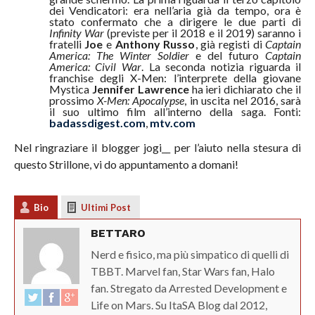
dei Vendicatori: era nell’aria già da tempo, ora è
stato confermato che a dirigere le due parti di
Infinity War
(previste per il 2018 e il 2019) saranno i
fratelli
Joe
e
Anthony Russo
, già registi di
Captain
America: The Winter Soldier
e del futuro
Captain
America: Civil War
. La seconda notizia riguarda il
franchise degli X-Men: l’interprete della giovane
Mystica
Jennifer Lawrence
ha ieri dichiarato che il
prossimo
X-Men: Apocalypse
, in uscita nel 2016, sarà
il suo ultimo film all’interno della saga. Fonti:
badassdigest.com
,
mtv.com
Nel ringraziare il blogger jogi__ per l’aiuto nella stesura di
questo Strillone, vi do appuntamento a domani!
Bio
Ultimi Post
BETTARO
Nerd e fisico, ma più simpatico di quelli di
TBBT. Marvel fan, Star Wars fan, Halo
fan. Stregato da Arrested Development e
Life on Mars. Su ItaSA Blog dal 2012,