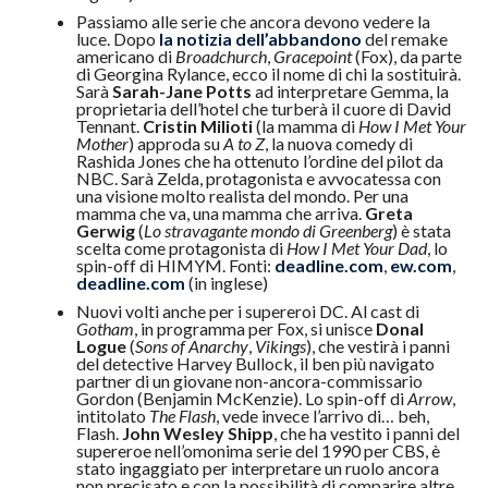
Passiamo alle serie che ancora devono vedere la
luce. Dopo
la notizia dell’abbandono
del remake
americano di
Broadchurch
,
Gracepoint
(Fox), da parte
di Georgina Rylance, ecco il nome di chi la sostituirà.
Sarà
Sarah-Jane Potts
ad interpretare Gemma, la
proprietaria dell’hotel che turberà il cuore di David
Tennant.
Cristin Milioti
(la mamma di
How I Met Your
Mother
) approda su
A to Z
, la nuova comedy di
Rashida Jones che ha ottenuto l’ordine del pilot da
NBC. Sarà Zelda, protagonista e avvocatessa con
una visione molto realista del mondo. Per una
mamma che va, una mamma che arriva.
Greta
Gerwig
(
Lo stravagante mondo di Greenberg
) è stata
scelta come protagonista di
How I Met Your Dad
, lo
spin-off di HIMYM. Fonti:
deadline.com
,
ew.com
,
deadline.com
(in inglese)
Nuovi volti anche per i supereroi DC. Al cast di
Gotham
, in programma per Fox, si unisce
Donal
Logue
(
Sons of Anarchy
,
Vikings
), che vestirà i panni
del detective Harvey Bullock, il ben più navigato
partner di un giovane non-ancora-commissario
Gordon (Benjamin McKenzie). Lo spin-off di
Arrow
,
intitolato
The Flash
, vede invece l’arrivo di… beh,
Flash.
John Wesley Shipp
, che ha vestito i panni del
supereroe nell’omonima serie del 1990 per CBS, è
stato ingaggiato per interpretare un ruolo ancora
non precisato e con la possibilità di comparire altre