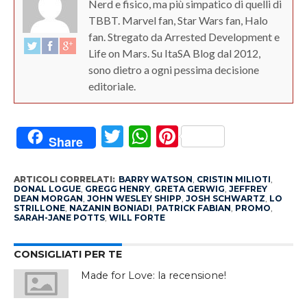
Nerd e fisico, ma più simpatico di quelli di
TBBT. Marvel fan, Star Wars fan, Halo
fan. Stregato da Arrested Development e
Life on Mars. Su ItaSA Blog dal 2012,
sono dietro a ogni pessima decisione
editoriale.
Twitter
WhatsApp
Pinterest
Share
ARTICOLI CORRELATI:
BARRY WATSON
,
CRISTIN MILIOTI
,
DONAL LOGUE
,
GREGG HENRY
,
GRETA GERWIG
,
JEFFREY
DEAN MORGAN
,
JOHN WESLEY SHIPP
,
JOSH SCHWARTZ
,
LO
STRILLONE
,
NAZANIN BONIADI
,
PATRICK FABIAN
,
PROMO
,
SARAH-JANE POTTS
,
WILL FORTE
CONSIGLIATI PER TE
Made for Love: la recensione!