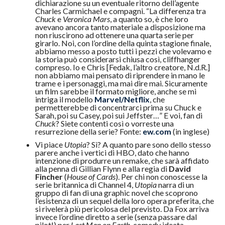
dichiarazione su un eventuale ritorno dell’agente
Charles Carmichael e compagni. “La differenza tra
Chuck
e
Veronica Mars
, a quanto so, è che loro
avevano ancora tanto materiale a disposizione ma
non riuscirono ad ottenere una quarta serie per
girarlo. Noi, con l’ordine della quinta stagione finale,
abbiamo messo a posto tutti i pezzi che volevamo e
la storia può considerarsi chiusa così, cliffhanger
compreso. Io e Chris [Fedak, l’altro creatore, N.d.R.]
non abbiamo mai pensato di riprendere in mano le
trame e i personaggi, ma mai dire mai. Sicuramente
un film sarebbe il formato migliore, anche se mi
intriga il modello
Marvel/Netflix
, che
permetterebbe di concentrarci prima su Chuck e
Sarah, poi su Casey, poi sui Jeffster…” E voi, fan di
Chuck
? Siete contenti così o vorreste una
resurrezione della serie? Fonte:
ew.com
(in inglese)
Vi piace
Utopia
? Sì? A quanto pare sono dello stesso
parere anche i vertici di HBO, dato che hanno
intenzione di produrre un remake, che sarà affidato
alla penna di Gillian Flynn e alla regia di
David
Fincher
(
House of Cards
). Per chi non conoscesse la
serie britannica di Channel 4,
Utopia
narra di un
gruppo di fan di una graphic novel che scoprono
l’esistenza di un sequel della loro opera preferita, che
si rivelerà più pericolosa del previsto. Da Fox arriva
invece l’ordine diretto a serie (senza passare dal
pilot!) per
Last Man on Earth
, comedy ideata,