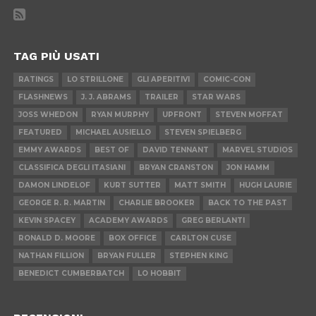
TAG PIÙ USATI
RATINGS
LO STRILLONE
GLI APERITIVI
COMIC-CON
FLASHNEWS
J. J. ABRAMS
TRAILER
STAR WARS
JOSS WHEDON
RYAN MURPHY
UPFRONT
STEVEN MOFFAT
FEATURED
MICHAEL AUSIELLO
STEVEN SPIELBERG
EMMY AWARDS
BEST OF
DAVID TENNANT
MARVEL STUDIOS
CLASSIFICA DEGLI ITASIANI
BRYAN CRANSTON
JON HAMM
DAMON LINDELOF
KURT SUTTER
MATT SMITH
HUGH LAURIE
GEORGE R. R. MARTIN
CHARLIE BROOKER
BACK TO THE PAST
KEVIN SPACEY
ACADEMY AWARDS
GREG BERLANTI
RONALD D. MOORE
BOX OFFICE
CARLTON CUSE
NATHAN FILLION
BRYAN FULLER
STEPHEN KING
BENEDICT CUMBERBATCH
LO HOBBIT