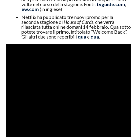
volte nel corso della stagione. Fonti:
tvguide.com
,
ew.com
(in inglese)
Netflix ha pubblicato tre nuovi promo per la
seconda stagione di
House of Cards
, che verrà
rilasciata tutta online domani 14 febbraio. Qua sotto
potete trovare il primo, intitolato “Welcome Back”.
Gli altri due sono reperibili
qua
e
qua
.