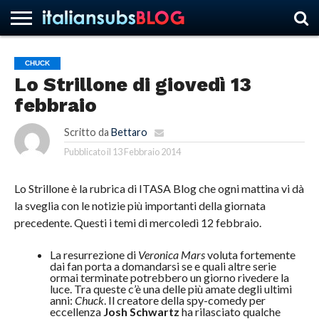
CHUCK
Lo Strillone di giovedì 13
HOME
NEWS
ASCOLTI
RECENSIONI
INTERVISTE
CURIOSITÀ
CHI
CONTATTACI
FORUM
ITALIANSUBS
febbraio
SIAMO
Scritto da
Bettaro
Pubblicato il
13 Febbraio 2014
Lo Strillone è la rubrica di ITASA Blog che ogni mattina vi dà
la sveglia con le notizie più importanti della giornata
precedente. Questi i temi di mercoledì 12 febbraio.
La resurrezione di
Veronica Mars
voluta fortemente
dai fan porta a domandarsi se e quali altre serie
ormai terminate potrebbero un giorno rivedere la
luce. Tra queste c’è una delle più amate degli ultimi
anni:
Chuck
. Il creatore della spy-comedy per
eccellenza
Josh Schwartz
ha rilasciato qualche