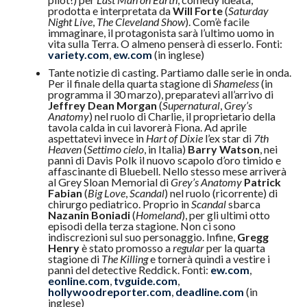
prodotta e interpretata da
Will Forte
(
Saturday
Night Live
,
The Cleveland Show
). Com’è facile
immaginare, il protagonista sarà l’ultimo uomo in
vita sulla Terra. O almeno penserà di esserlo. Fonti:
variety.com
,
ew.com
(in inglese)
Tante notizie di casting. Partiamo dalle serie in onda.
Per il finale della quarta stagione di
Shameless
(in
programma il 30 marzo), preparatevi all’arrivo di
Jeffrey Dean Morgan
(
Supernatural
,
Grey’s
Anatomy
) nel ruolo di Charlie, il proprietario della
tavola calda in cui lavorerà Fiona. Ad aprile
aspettatevi invece in
Hart of Dixie
l’ex star di
7th
Heaven
(
Settimo cielo
, in Italia)
Barry Watson
, nei
panni di Davis Polk il nuovo scapolo d’oro timido e
affascinante di Bluebell. Nello stesso mese arriverà
al Grey Sloan Memorial di
Grey’s Anatomy
Patrick
Fabian
(
Big Love
,
Scandal
) nel ruolo (ricorrente) di
chirurgo pediatrico. Proprio in
Scandal
sbarca
Nazanin Boniadi
(
Homeland
), per gli ultimi otto
episodi della terza stagione. Non ci sono
indiscrezioni sul suo personaggio. Infine,
Gregg
Henry
è stato promosso a
regular
per la quarta
stagione di
The Killing
e tornerà quindi a vestire i
panni del detective Reddick. Fonti:
ew.com
,
eonline.com
,
tvguide.com
,
hollywoodreporter.com
,
deadline.com
(in
inglese)