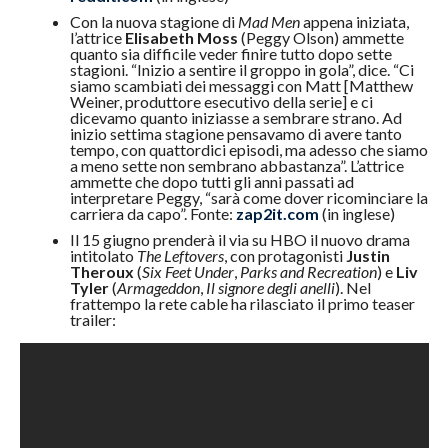
Con la nuova stagione di
Mad Men
appena iniziata,
l’attrice
Elisabeth Moss
(Peggy Olson) ammette
quanto sia difficile veder finire tutto dopo sette
stagioni. “Inizio a sentire il groppo in gola”, dice. “Ci
siamo scambiati dei messaggi con Matt [Matthew
Weiner, produttore esecutivo della serie] e ci
dicevamo quanto iniziasse a sembrare strano. Ad
inizio settima stagione pensavamo di avere tanto
tempo, con quattordici episodi, ma adesso che siamo
a meno sette non sembrano abbastanza”. L’attrice
ammette che dopo tutti gli anni passati ad
interpretare Peggy, “sarà come dover ricominciare la
carriera da capo”. Fonte:
zap2it.com
(in inglese)
Il 15 giugno prenderà il via su HBO il nuovo drama
intitolato
The Leftovers
, con protagonisti
Justin
Theroux
(
Six Feet Under
,
Parks and Recreation
) e
Liv
Tyler
(
Armageddon
,
Il signore degli anelli
). Nel
frattempo la rete cable ha rilasciato il primo teaser
trailer: