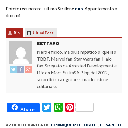
Potete recuperare l’ultimo Strillone
qua
. Appuntamento a
domani!
Bio
Ultimi Post
BETTARO
Nerd e fisico, ma più simpatico di quelli di
TBBT. Marvel fan, Star Wars fan, Halo
fan. Stregato da Arrested Development e
Life on Mars. Su ItaSA Blog dal 2012,
sono dietro a ogni pessima decisione
editoriale.
Twitter
WhatsApp
Pinterest
Share
ARTICOLI CORRELATI:
DOMINIQUE MCELLIGOTT
,
ELISABETH