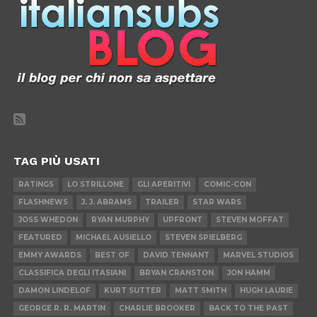
TAG PIÙ USATI
RATINGS
LO STRILLONE
GLI APERITIVI
COMIC-CON
FLASHNEWS
J. J. ABRAMS
TRAILER
STAR WARS
JOSS WHEDON
RYAN MURPHY
UPFRONT
STEVEN MOFFAT
FEATURED
MICHAEL AUSIELLO
STEVEN SPIELBERG
EMMY AWARDS
BEST OF
DAVID TENNANT
MARVEL STUDIOS
CLASSIFICA DEGLI ITASIANI
BRYAN CRANSTON
JON HAMM
DAMON LINDELOF
KURT SUTTER
MATT SMITH
HUGH LAURIE
GEORGE R. R. MARTIN
CHARLIE BROOKER
BACK TO THE PAST