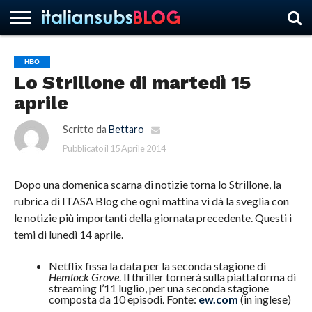
HBO
Lo Strillone di martedì 15
HOME
NEWS
ASCOLTI
RECENSIONI
INTERVISTE
CURIOSITÀ
CHI
CONTATTACI
FORUM
ITALIANSUBS
aprile
SIAMO
Scritto da
Bettaro
Pubblicato il
15 Aprile 2014
Dopo una domenica scarna di notizie torna lo Strillone, la
rubrica di ITASA Blog che ogni mattina vi dà la sveglia con
le notizie più importanti della giornata precedente. Questi i
temi di lunedì 14 aprile.
Netflix fissa la data per la seconda stagione di
Hemlock Grove
. Il thriller tornerà sulla piattaforma di
streaming l’11 luglio, per una seconda stagione
composta da 10 episodi. Fonte:
ew.com
(in inglese)