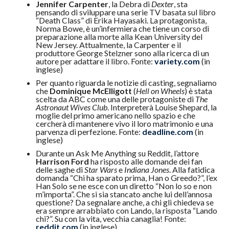
Jennifer Carpenter
, la Debra di
Dexter
, sta
pensando di sviluppare una serie TV basata sul libro
“Death Class” di Erika Hayasaki. La protagonista,
Norma Bowe, è un’infermiera che tiene un corso di
preparazione alla morte alla Kean University del
New Jersey. Attualmente, la Carpenter e il
produttore George Stelzner sono alla ricerca di un
autore per adattare il libro. Fonte:
variety.com
(in
inglese)
Per quanto riguarda le notizie di casting, segnaliamo
che
Dominique McElligott
(
Hell on Wheels
) è stata
scelta da ABC come una delle protagoniste di
The
Astronaut Wives Club
. Interpreterà Louise Shepard, la
moglie del primo americano nello spazio e che
cercherà di mantenere vivo il loro matrimonio e una
parvenza di perfezione. Fonte:
deadline.com
(in
inglese)
Durante un Ask Me Anything su Reddit, l’attore
Harrison Ford
ha risposto alle domande dei fan
delle saghe di
Star Wars
e
Indiana Jones
. Alla fatidica
domanda “Chi ha sparato prima, Han o Greedo?”, l’ex
Han Solo se ne esce con un diretto “Non lo so e non
m’importa”. Che si sia stancato anche lui dell’annosa
questione? Da segnalare anche, a chi gli chiedeva se
era sempre arrabbiato con Lando, la risposta “Lando
chi?”. Su con la vita, vecchia canaglia! Fonte:
reddit.com
(in inglese)