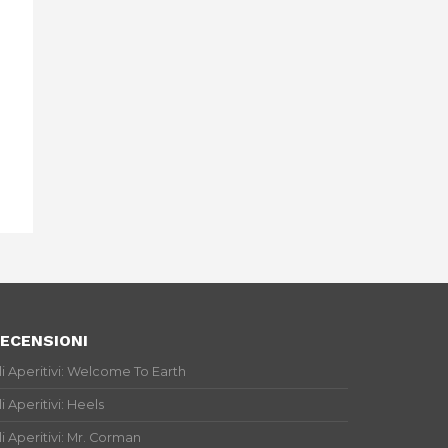
ECENSIONI
li Aperitivi: Welcome To Earth
li Aperitivi: Heels
li Aperitivi: Mr. Corman