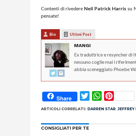
Contenti di rivedere
Neil Patrick Harris
su N
pensate!
Bio
Ultimi Post
MANGI
Ex traduttrice e resyncher di 
nessuno coglie mai i riferimenti
abbia sceneggiato Phoebe Wa
Twitter
Whats
Pint
Share
ARTICOLI CORRELATI:
DARREN STAR
,
JEFFREY
CONSIGLIATI PER TE