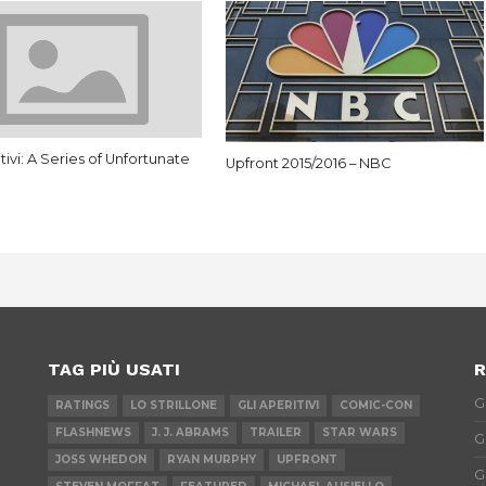
itivi: A Series of Unfortunate
Upfront 2015/2016 – NBC
TAG PIÙ USATI
R
G
RATINGS
LO STRILLONE
GLI APERITIVI
COMIC-CON
FLASHNEWS
J. J. ABRAMS
TRAILER
STAR WARS
G
JOSS WHEDON
RYAN MURPHY
UPFRONT
G