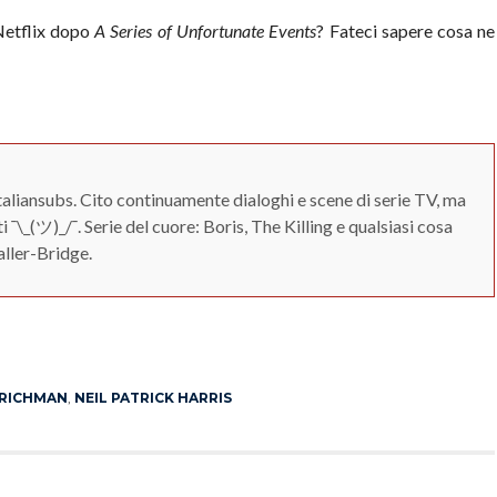
etflix dopo
A Series of Unfortunate Events
? Fateci sapere cosa ne
Italiansubs. Cito continuamente dialoghi e scene di serie TV, ma
 ¯\_(ツ)_/¯. Serie del cuore: Boris, The Killing e qualsiasi cosa
ller-Bridge.
App
erest
 RICHMAN
,
NEIL PATRICK HARRIS