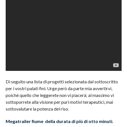
Di seguito una lista di progetti selezionata dal sottoscritto
per i vostri palati fini. Urge però da parte mia avvertirvi,
poichè quello che leggerete non vi piacerà; al massimo vi
sottoporrete alla visione per puri motivi terapeutici, mai
sottovalutare la potenza del riso.
Megatrailer fiume della durata di più di otto minuti.