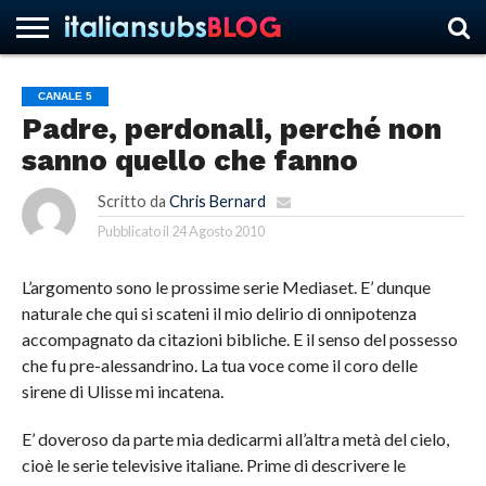
CANALE 5
Padre, perdonali, perché non
HOME
NEWS
ASCOLTI
RECENSIONI
INTERVISTE
CURIOSITÀ
CHI
CONTATTACI
FORUM
ITALIANSUBS
sanno quello che fanno
SIAMO
Scritto da
Chris Bernard
Pubblicato il
24 Agosto 2010
L’argomento sono le prossime serie Mediaset. E’ dunque
naturale che qui si scateni il mio delirio di onnipotenza
accompagnato da citazioni bibliche. E il senso del possesso
che fu pre-alessandrino. La tua voce come il coro delle
sirene di Ulisse mi incatena.
E’ doveroso da parte mia dedicarmi all’altra metà del cielo,
cioè le serie televisive italiane. Prime di descrivere le