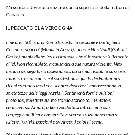
Mi sembra doveroso iniziare con la superstar della fiction di
Canale 5.
IL PECCATO E LA VERGOGNA
Fine anni 30’. In una Roma fascista, la sensuale e battagliera
Carmen Tabacchi (Manuela Arcuri) conosce Nito Valdi (Gabriel
Garko), mente diabolica e criminale, che si innamora follemente
di lei. Non ricambiato, a causa della sua natura violenta, Nito
inizia a perseguitarla ossessionato da un’inarrestabile passione.
Intanto Carmen unisce il suo destino a quello dei Fontamara
ricchi commercianti che, scoprendosi ebrei, conosceranno la
spietatezza delle leggi razziali. Sentimenti forti e pulsioni
profonde proiettate su uno sfondo storico tormentato e
controverso. Amore, odio e vendetta si intrecciano con
l’impegno politico e danno vita a una costruzione serrata di
azione, intrighi, passioni e avvincenti colpi di scena.
Ricordo ancora i tempi che furono (l’anno scorso) quando mi