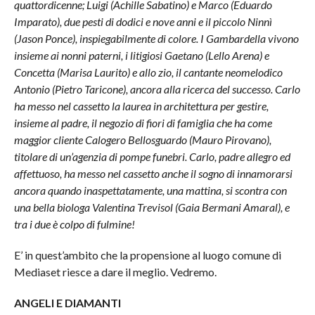
quattordicenne; Luigi (Achille Sabatino) e Marco (Eduardo
Imparato), due pesti di dodici e nove anni e il piccolo Ninnì
(Jason Ponce), inspiegabilmente di colore. I Gambardella vivono
insieme ai nonni paterni, i litigiosi Gaetano (Lello Arena) e
Concetta (Marisa Laurito) e allo zio, il cantante neomelodico
Antonio (Pietro Taricone), ancora alla ricerca del successo. Carlo
ha messo nel cassetto la laurea in architettura per gestire,
insieme al padre, il negozio di fiori di famiglia che ha come
maggior cliente Calogero Bellosguardo (Mauro Pirovano),
titolare di un’agenzia di pompe funebri. Carlo, padre allegro ed
affettuoso, ha messo nel cassetto anche il sogno di innamorarsi
ancora quando inaspettatamente, una mattina, si scontra con
una bella biologa Valentina Trevisol (Gaia Bermani Amaral), e
tra i due è colpo di fulmine!
E’ in quest’ambito che la propensione al luogo comune di
Mediaset riesce a dare il meglio. Vedremo.
ANGELI E DIAMANTI