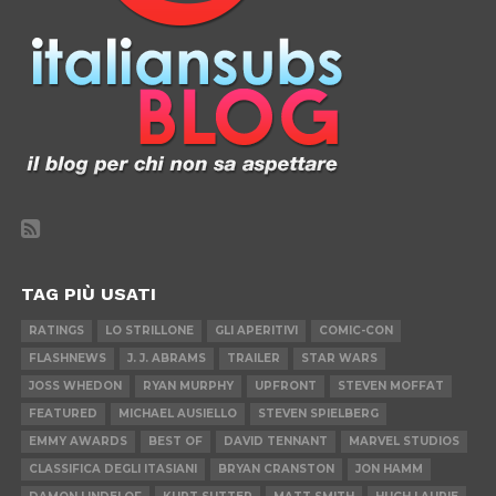
TAG PIÙ USATI
RATINGS
LO STRILLONE
GLI APERITIVI
COMIC-CON
FLASHNEWS
J. J. ABRAMS
TRAILER
STAR WARS
JOSS WHEDON
RYAN MURPHY
UPFRONT
STEVEN MOFFAT
FEATURED
MICHAEL AUSIELLO
STEVEN SPIELBERG
EMMY AWARDS
BEST OF
DAVID TENNANT
MARVEL STUDIOS
CLASSIFICA DEGLI ITASIANI
BRYAN CRANSTON
JON HAMM