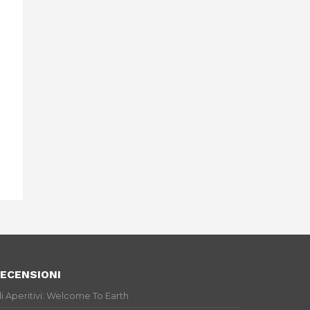
ECENSIONI
li Aperitivi: Welcome To Earth