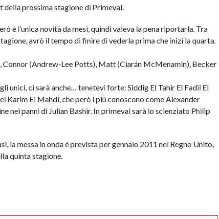
t della prossima stagione di Primeval.
erò è l’unica novità da mesi, quindi valeva la pena riportarla. Tra
agione, avrò il tempo di finire di vederla prima che inizi la quarta.
t), Connor (Andrew-Lee Potts), Matt (Ciarán McMenamin), Becker
 unici, ci sarà anche… tenetevi forte: Siddig El Tahir El Fadil El
arim El Mahdi, che però i più conoscono come Alexander
 nei panni di Julian Bashir. In primeval sarà lo scienziato Philip
usi, la messa in onda è prevista per gennaio 2011 nel Regno Unito,
lla quinta stagione.