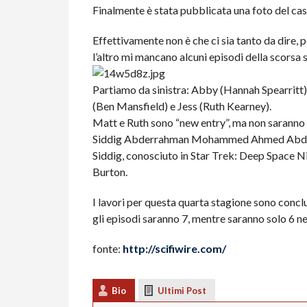
Finalmente è stata pubblicata una foto del cas
Effettivamente non è che ci sia tanto da dire, p
l’altro mi mancano alcuni episodi della scorsa st
Partiamo da sinistra: Abby (Hannah Spearrit
(Ben Mansfield) e Jess (Ruth Kearney).
Matt e Ruth sono “new entry”, ma non saranno gli
Siddig Abderrahman Mohammed Ahmed Abdel K
Siddig, conosciuto in Star Trek: Deep Space Nine
Burton.
I lavori per questa quarta stagione sono concl
gli episodi saranno 7, mentre saranno solo 6 ne
fonte:
http://scifiwire.com/
Bio
Ultimi Post