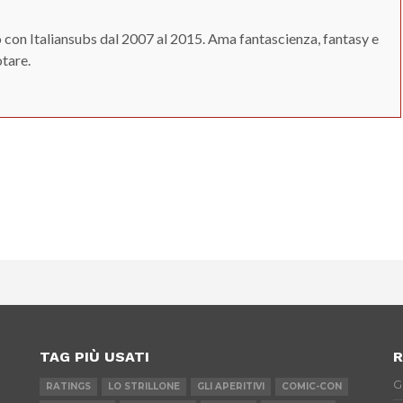
 con Italiansubs dal 2007 al 2015. Ama fantascienza, fantasy e
otare.
App
erest
TAG PIÙ USATI
R
G
RATINGS
LO STRILLONE
GLI APERITIVI
COMIC-CON