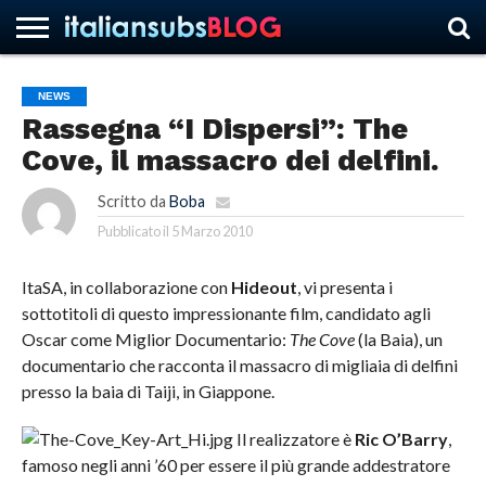
NEWS
Rassegna “I Dispersi”: The
HOME
NEWS
ASCOLTI
RECENSIONI
INTERVISTE
CURIOSITÀ
CHI
CONTATTACI
FORUM
ITALIANSUBS
Cove, il massacro dei delfini.
SIAMO
Scritto da
Boba
Pubblicato il
5 Marzo 2010
ItaSA, in collaborazione con
Hideout
, vi presenta i
sottotitoli di questo impressionante film, candidato agli
Oscar come Miglior Documentario:
The Cove
(la Baia), un
documentario che racconta il massacro di migliaia di delfini
presso la baia di Taiji, in Giappone.
Il realizzatore è
Ric O’Barry
,
famoso negli anni ’60 per essere il più grande addestratore