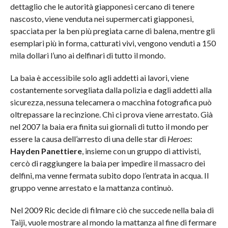
dettaglio che le autorità giapponesi cercano di tenere
nascosto, viene venduta nei supermercati giapponesi,
spacciata per la ben più pregiata carne di balena, mentre gli
esemplari più in forma, catturati vivi, vengono venduti a 150
mila dollari l’uno ai delfinari di tutto il mondo.
La baia è accessibile solo agli addetti ai lavori, viene
costantemente sorvegliata dalla polizia e dagli addetti alla
sicurezza, nessuna telecamera o macchina fotografica può
oltrepassare la recinzione. Chi ci prova viene arrestato. Già
nel 2007 la baia era finita sui giornali di tutto il mondo per
essere la causa dell’arresto di una delle star di
Heroes
:
Hayden Panettiere
, insieme con un gruppo di attivisti,
cercò di raggiungere la baia per impedire il massacro dei
delfini, ma venne fermata subito dopo l’entrata in acqua. Il
gruppo venne arrestato e la mattanza continuò.
Nel 2009 Ric decide di filmare ciò che succede nella baia di
Taiji, vuole mostrare al mondo la mattanza al fine di fermare