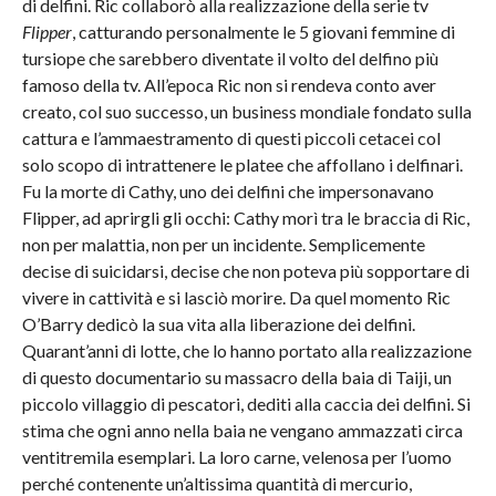
di delfini. Ric collaborò alla realizzazione della serie tv
Flipper
, catturando personalmente le 5 giovani femmine di
tursiope che sarebbero diventate il volto del delfino più
famoso della tv. All’epoca Ric non si rendeva conto aver
creato, col suo successo, un business mondiale fondato sulla
cattura e l’ammaestramento di questi piccoli cetacei col
solo scopo di intrattenere le platee che affollano i delfinari.
Fu la morte di Cathy, uno dei delfini che impersonavano
Flipper, ad aprirgli gli occhi: Cathy morì tra le braccia di Ric,
non per malattia, non per un incidente. Semplicemente
decise di suicidarsi, decise che non poteva più sopportare di
vivere in cattività e si lasciò morire. Da quel momento Ric
O’Barry dedicò la sua vita alla liberazione dei delfini.
Quarant’anni di lotte, che lo hanno portato alla realizzazione
di questo documentario su massacro della baia di Taiji, un
piccolo villaggio di pescatori, dediti alla caccia dei delfini. Si
stima che ogni anno nella baia ne vengano ammazzati circa
ventitremila esemplari. La loro carne, velenosa per l’uomo
perché contenente un’altissima quantità di mercurio,