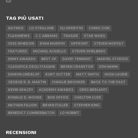
TAG PIÙ USATI
RATINGS
LO STRILLONE
GLI APERITIVI
COMIC-CON
FLASHNEWS
J. J. ABRAMS
TRAILER
STAR WARS
JOSS WHEDON
RYAN MURPHY
UPFRONT
STEVEN MOFFAT
FEATURED
MICHAEL AUSIELLO
STEVEN SPIELBERG
EMMY AWARDS
BEST OF
DAVID TENNANT
MARVEL STUDIOS
CLASSIFICA DEGLI ITASIANI
BRYAN CRANSTON
JON HAMM
DAMON LINDELOF
KURT SUTTER
MATT SMITH
HUGH LAURIE
GEORGE R. R. MARTIN
CHARLIE BROOKER
BACK TO THE PAST
KEVIN SPACEY
ACADEMY AWARDS
GREG BERLANTI
RONALD D. MOORE
BOX OFFICE
CARLTON CUSE
NATHAN FILLION
BRYAN FULLER
STEPHEN KING
BENEDICT CUMBERBATCH
LO HOBBIT
RECENSIONI