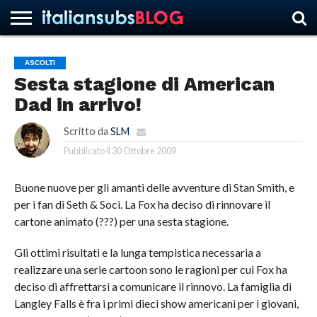
ASCOLTI
Sesta stagione di American
HOME
NEWS
ASCOLTI
RECENSIONI
INTERVISTE
CURIOSITÀ
CHI
CONTATTACI
FORUM
ITALIANSUBS
Dad in arrivo!
SIAMO
Scritto da
SLM
Pubblicato il
30 Ottobre 2009
Buone nuove per gli amanti delle avventure di Stan Smith, e
per i fan di Seth & Soci. La Fox ha deciso di rinnovare il
cartone animato (???) per una sesta stagione.
Gli ottimi risultati e la lunga tempistica necessaria a
realizzare una serie cartoon sono le ragioni per cui Fox ha
deciso di affrettarsi a comunicare il rinnovo. La famiglia di
Langley Falls è fra i primi dieci show americani per i giovani,