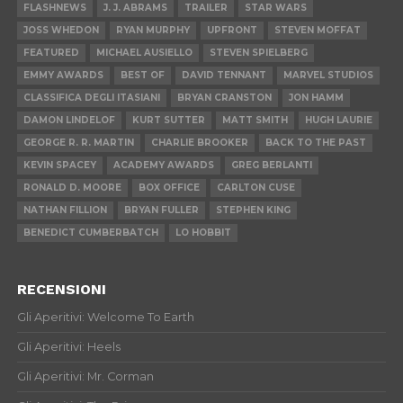
FLASHNEWS
J. J. ABRAMS
TRAILER
STAR WARS
JOSS WHEDON
RYAN MURPHY
UPFRONT
STEVEN MOFFAT
FEATURED
MICHAEL AUSIELLO
STEVEN SPIELBERG
EMMY AWARDS
BEST OF
DAVID TENNANT
MARVEL STUDIOS
CLASSIFICA DEGLI ITASIANI
BRYAN CRANSTON
JON HAMM
DAMON LINDELOF
KURT SUTTER
MATT SMITH
HUGH LAURIE
GEORGE R. R. MARTIN
CHARLIE BROOKER
BACK TO THE PAST
KEVIN SPACEY
ACADEMY AWARDS
GREG BERLANTI
RONALD D. MOORE
BOX OFFICE
CARLTON CUSE
NATHAN FILLION
BRYAN FULLER
STEPHEN KING
BENEDICT CUMBERBATCH
LO HOBBIT
RECENSIONI
Gli Aperitivi: Welcome To Earth
Gli Aperitivi: Heels
Gli Aperitivi: Mr. Corman