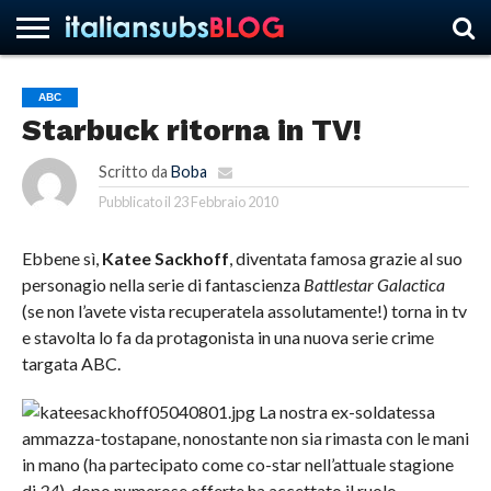
ABC
Starbuck ritorna in TV!
HOME
NEWS
ASCOLTI
RECENSIONI
INTERVISTE
CURIOSITÀ
CHI
CONTATTACI
FORUM
ITALIANSUBS
SIAMO
Scritto da
Boba
Pubblicato il
23 Febbraio 2010
Ebbene sì,
Katee Sackhoff
, diventata famosa grazie al suo
personagio nella serie di fantascienza
Battlestar Galactica
(se non l’avete vista recuperatela assolutamente!) torna in tv
e stavolta lo fa da protagonista in una nuova serie crime
targata ABC.
La nostra ex-soldatessa
ammazza-tostapane, nonostante non sia rimasta con le mani
in mano (ha partecipato come co-star nell’attuale stagione
di
24
), dopo numerose offerte ha accettato il ruolo