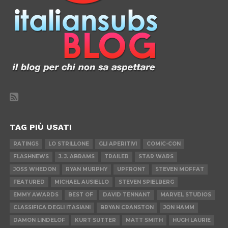
TAG PIÙ USATI
RATINGS
LO STRILLONE
GLI APERITIVI
COMIC-CON
FLASHNEWS
J. J. ABRAMS
TRAILER
STAR WARS
JOSS WHEDON
RYAN MURPHY
UPFRONT
STEVEN MOFFAT
FEATURED
MICHAEL AUSIELLO
STEVEN SPIELBERG
EMMY AWARDS
BEST OF
DAVID TENNANT
MARVEL STUDIOS
CLASSIFICA DEGLI ITASIANI
BRYAN CRANSTON
JON HAMM
DAMON LINDELOF
KURT SUTTER
MATT SMITH
HUGH LAURIE