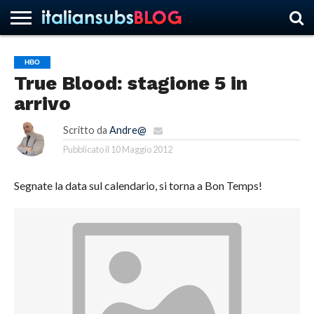
HBO
True Blood: stagione 5 in
HOME
NEWS
ASCOLTI
RECENSIONI
INTERVISTE
CURIOSITÀ
CHI
CONTATTACI
FORUM
ITALIANSUBS
arrivo
SIAMO
Scritto da
Andre@
Pubblicato il
10 Maggio 2012
Segnate la data sul calendario, si torna a Bon Temps!