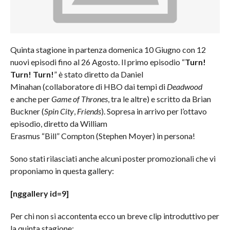
Quinta stagione in partenza domenica 10 Giugno con 12
nuovi episodi fino al 26 Agosto. Il primo episodio “
Turn!
Turn! Turn!
” è stato diretto da Daniel
Minahan (collaboratore di HBO dai tempi di
Deadwood
e anche per
Game of Thrones
, tra le altre) e scritto da Brian
Buckner (
Spin City
,
Friends
). Sopresa in arrivo per l’ottavo
episodio, diretto da William
Erasmus “Bill” Compton (Stephen Moyer) in persona!
Sono stati rilasciati anche alcuni poster promozionali che vi
proponiamo in questa gallery:
[nggallery id=9]
Per chi non si accontenta ecco un breve clip introduttivo per
la quinta stagione: