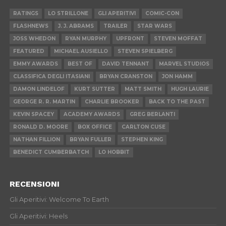
RATINGS
LO STRILLONE
GLI APERITIVI
COMIC-CON
FLASHNEWS
J. J. ABRAMS
TRAILER
STAR WARS
JOSS WHEDON
RYAN MURPHY
UPFRONT
STEVEN MOFFAT
FEATURED
MICHAEL AUSIELLO
STEVEN SPIELBERG
EMMY AWARDS
BEST OF
DAVID TENNANT
MARVEL STUDIOS
CLASSIFICA DEGLI ITASIANI
BRYAN CRANSTON
JON HAMM
DAMON LINDELOF
KURT SUTTER
MATT SMITH
HUGH LAURIE
GEORGE R. R. MARTIN
CHARLIE BROOKER
BACK TO THE PAST
KEVIN SPACEY
ACADEMY AWARDS
GREG BERLANTI
RONALD D. MOORE
BOX OFFICE
CARLTON CUSE
NATHAN FILLION
BRYAN FULLER
STEPHEN KING
BENEDICT CUMBERBATCH
LO HOBBIT
RECENSIONI
Gli Aperitivi: Welcome To Earth
Gli Aperitivi: Heels