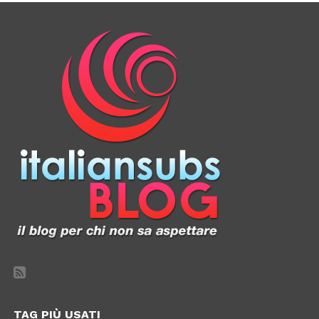
TAG PIÙ USATI