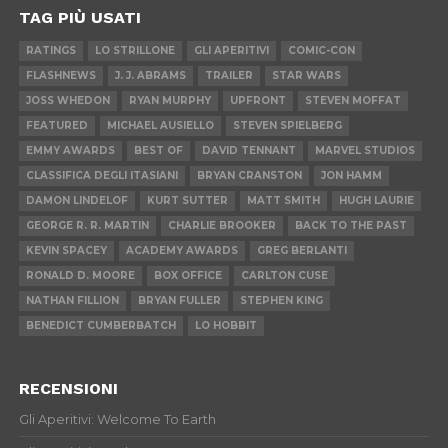
TAG PIÙ USATI
RATINGS
LO STRILLONE
GLI APERITIVI
COMIC-CON
FLASHNEWS
J. J. ABRAMS
TRAILER
STAR WARS
JOSS WHEDON
RYAN MURPHY
UPFRONT
STEVEN MOFFAT
FEATURED
MICHAEL AUSIELLO
STEVEN SPIELBERG
EMMY AWARDS
BEST OF
DAVID TENNANT
MARVEL STUDIOS
CLASSIFICA DEGLI ITASIANI
BRYAN CRANSTON
JON HAMM
DAMON LINDELOF
KURT SUTTER
MATT SMITH
HUGH LAURIE
GEORGE R. R. MARTIN
CHARLIE BROOKER
BACK TO THE PAST
KEVIN SPACEY
ACADEMY AWARDS
GREG BERLANTI
RONALD D. MOORE
BOX OFFICE
CARLTON CUSE
NATHAN FILLION
BRYAN FULLER
STEPHEN KING
BENEDICT CUMBERBATCH
LO HOBBIT
RECENSIONI
Gli Aperitivi: Welcome To Earth