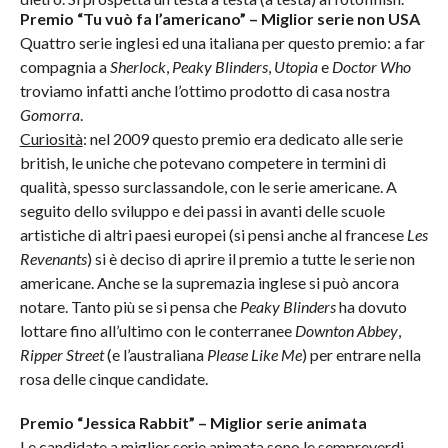
Premio “Tu vuò fa l’americano” – Miglior serie non USA
Quattro serie inglesi ed una italiana per questo premio: a far
compagnia a
Sherlock
,
Peaky Blinders
,
Utopia
e
Doctor Who
troviamo infatti anche l’ottimo prodotto di casa nostra
Gomorra
.
Curiosità
: nel 2009 questo premio era dedicato alle serie
british, le uniche che potevano competere in termini di
qualità, spesso surclassandole, con le serie americane. A
seguito dello sviluppo e dei passi in avanti delle scuole
artistiche di altri paesi europei (si pensi anche al francese
Les
Revenants
) si è deciso di aprire il premio a tutte le serie non
americane. Anche se la supremazia inglese si può ancora
notare. Tanto più se si pensa che
Peaky Blinders
ha dovuto
lottare fino all’ultimo con le conterranee
Downton Abbey
,
Ripper Street
(e l’australiana
Please Like Me
) per entrare nella
rosa delle cinque candidate.
Premio “Jessica Rabbit” – Miglior serie animata
Le candidate a miglior serie animata sono le sempreverdi