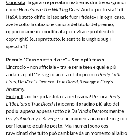
Curiosità
: la gara si è privata in extremis di altre ex-grandi
come
Homeland
e
The Walking Dead
. Anche per lo staff di
ItaSA è stato difficile lasciarle fuori, fidatevi. In ogni caso,
avete colto la citazione canora del titolo del premio,
opportunamente modificata per evitare problemi di
copyright? (e, soprattutto, le sentite le unghie sugli
specchi?!)
Premio “Cassonetto d’oro” – Serie più trash
L’incrocio – non ufficiale – tra le serie teen e quelle più
andate a putt**e: si giocano l’ambito premio
Pretty Little
Liars
,
Da Vinci’s Demons
,
True Blood,
Revenge
e
Grey’s
Anatomy
.
Exit poll
: anche qui la sfida è apertissima! Per ora
Pretty
Little Liars
e
True Blood
si giocano il gradino più alto del
podio, appena appena sotto c’è
Da Vinci’s Demons
mentre
Grey’s Anatomy
e
Revenge
sono momentaneamente in gioco
per il quarto e quinto posto. Ma i numeri sono così
ravvicinati che tutto può cambiare da un momento all’altro,