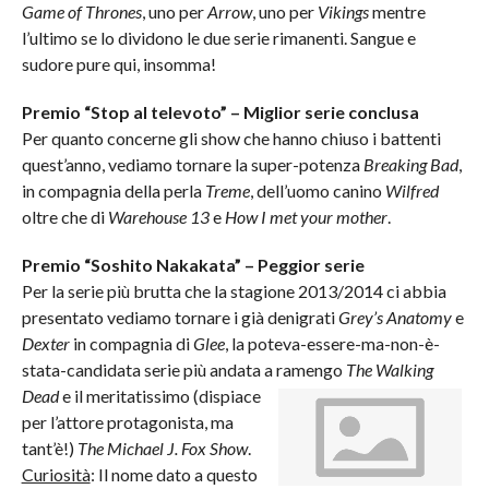
Game of Thrones
, uno per
Arrow
, uno per
Vikings
mentre
l’ultimo se lo dividono le due serie rimanenti. Sangue e
sudore pure qui, insomma!
Premio “Stop al televoto” – Miglior serie conclusa
Per quanto concerne gli show che hanno chiuso i battenti
quest’anno, vediamo tornare la super-potenza
Breaking Bad
,
in compagnia della perla
Treme
, dell’uomo canino
Wilfred
oltre che di
Warehouse 13
e
How I met your mother
.
Premio “Soshito Nakakata” – Peggior serie
Per la serie più brutta che la stagione 2013/2014 ci abbia
presentato vediamo tornare i già denigrati
Grey’s Anatomy
e
Dexter
in compagnia di
Glee
, la poteva-essere-ma-non-è-
stata-candidata serie più andata a ramengo
The Walking
Dead
e il meritatissimo (dispiace
per l’attore protagonista, ma
tant’è!)
The Michael J. Fox Show
.
Curiosità
: Il nome dato a questo