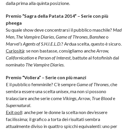
dalla prima alla quinta posizione.
Premio “Sagra della Patata 2014” – Serie con più
pheega
Su quale show deve concentrarsi il pubblico maschile?
Mad
Men
,
The Vampire Diaries
,
Game of Thrones
,
Banshee
o
Marvel’s Agents of S.H.I.E.L.D.
? Ardua scelta, questo è sicuro.
Curiosità
: se non bastasse, consigliamo anche
Arrow,
Californication
e
Person of Interest
, battute al fotofinish dal
nominato
The Vampire Diaries
.
Premio “Voliera” – Serie con più manzi
E il pubblico femminile? C’è sempre
Game of Thrones
, che
sembra essere una scelta unisex, ma non si possono
tralasciare anche serie come
Vikings
,
Arrow
,
True Blood
e
Supernatural
.
Exit poll
: anche per le donne la scelta non dev’essere
facilissima; il grafico a torta dei risultati sembra
attualmente diviso in quattro spicchi equivalenti: uno per