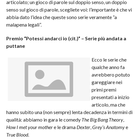
articolato; un gioco di parole sul doppio senso, un doppio
senso sul gioco di parole, scegliete voi: l’importante è che vi
abbia dato l’idea che queste sono serie veramente “a
malapena legali”.
Premio “Potessi andarci io (cit.)” – Serie più andata a
puttane
Ecco le serie che
qualche anno fa
avrebbero potuto
gareggiare nei
primi premi
presentati a inizio
articolo, ma che
hanno subìto una (non sempre) lenta decadenza in termini di
qualità: abbiamo in gara le comedy
The Big Bang Theory
,
How I met your mother
e le drama
Dexter
,
Grey’s Anatomy
e
True Blood
.