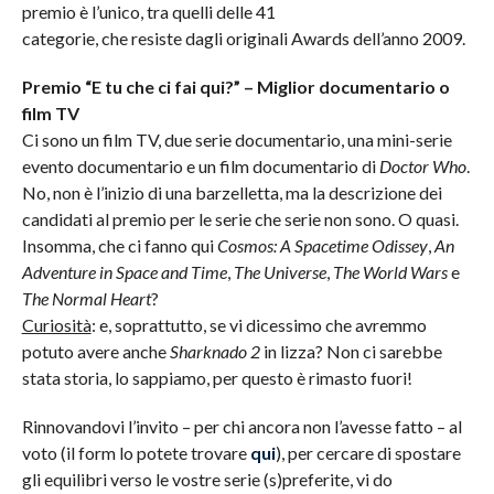
premio è l’unico, tra quelli delle 41
categorie, che resiste dagli originali Awards dell’anno 2009.
Premio “E tu che ci fai qui?” – Miglior documentario o
film TV
Ci sono un film TV, due serie documentario, una mini-serie
evento documentario e un film documentario di
Doctor Who
.
No, non è l’inizio di una barzelletta, ma la descrizione dei
candidati al premio per le serie che serie non sono. O quasi.
Insomma, che ci fanno qui
Cosmos: A Spacetime Odissey
,
An
Adventure in Space and Time
,
The Universe
,
The World Wars
e
The Normal Heart
?
Curiosità
: e, soprattutto, se vi dicessimo che avremmo
potuto avere anche
Sharknado 2
in lizza? Non ci sarebbe
stata storia, lo sappiamo, per questo è rimasto fuori!
Rinnovandovi l’invito – per chi ancora non l’avesse fatto – al
voto (il form lo potete trovare
qui
), per cercare di spostare
gli equilibri verso le vostre serie (s)preferite, vi do