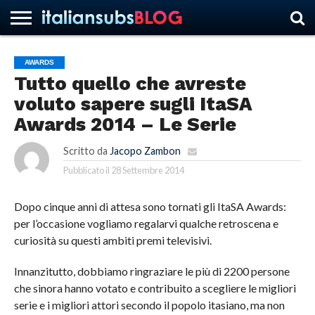
AWARDS
Tutto quello che avreste
HOME
NEWS
ASCOLTI
RECENSIONI
INTERVISTE
CURIOSITÀ
CHI
CONTATTACI
FORUM
ITALIANSUBS
voluto sapere sugli ItaSA
SIAMO
Awards 2014 – Le Serie
Scritto da
Jacopo Zambon
Pubblicato il
28 Settembre 2014
Dopo cinque anni di attesa sono tornati gli ItaSA Awards:
per l’occasione vogliamo regalarvi qualche retroscena e
curiosità su questi ambiti premi televisivi.
Innanzitutto, dobbiamo ringraziare le più di 2200 persone
che sinora hanno votato e contribuito a scegliere le migliori
serie e i migliori attori secondo il popolo itasiano, ma non