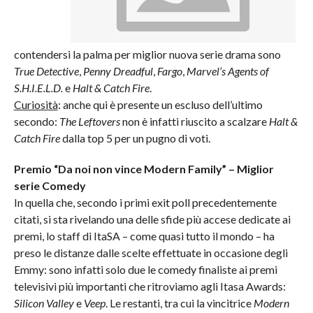
contendersi la palma per miglior nuova serie drama sono
True Detective
,
Penny Dreadful
,
Fargo
,
Marvel’s Agents of
S.H.I.E.L.D.
e
Halt & Catch Fire
.
Curiosità
: anche qui è presente un escluso dell’ultimo
secondo:
The Leftovers
non è infatti riuscito a scalzare
Halt &
Catch Fire
dalla top 5 per un pugno di voti.
Premio “Da noi non vince Modern Family” – Miglior
serie Comedy
In quella che, secondo i primi exit poll precedentemente
citati, si sta rivelando una delle sfide più accese dedicate ai
premi, lo staff di ItaSA – come quasi tutto il mondo – ha
preso le distanze dalle scelte effettuate in occasione degli
Emmy: sono infatti solo due le comedy finaliste ai premi
televisivi più importanti che ritroviamo agli Itasa Awards:
Silicon Valley
e
Veep
. Le restanti, tra cui la vincitrice
Modern