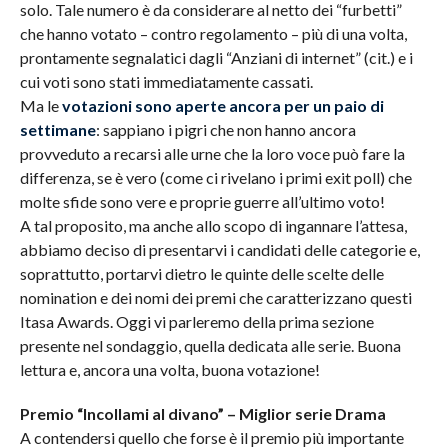
solo. Tale numero è da considerare al netto dei “furbetti”
che hanno votato – contro regolamento – più di una volta,
prontamente segnalatici dagli “Anziani di internet” (cit.) e i
cui voti sono stati immediatamente cassati.
Ma le
votazioni sono aperte ancora per un paio di
settimane
: sappiano i pigri che non hanno ancora
provveduto a recarsi alle urne che la loro voce può fare la
differenza, se è vero (come ci rivelano i primi exit poll) che
molte sfide sono vere e proprie guerre all’ultimo voto!
A tal proposito, ma anche allo scopo di ingannare l’attesa,
abbiamo deciso di presentarvi i candidati delle categorie e,
soprattutto, portarvi dietro le quinte delle scelte delle
nomination e dei nomi dei premi che caratterizzano questi
Itasa Awards. Oggi vi parleremo della prima sezione
presente nel sondaggio, quella dedicata alle serie. Buona
lettura e, ancora una volta, buona votazione!
Premio “Incollami al divano” – Miglior serie Drama
A contendersi quello che forse è il premio più importante