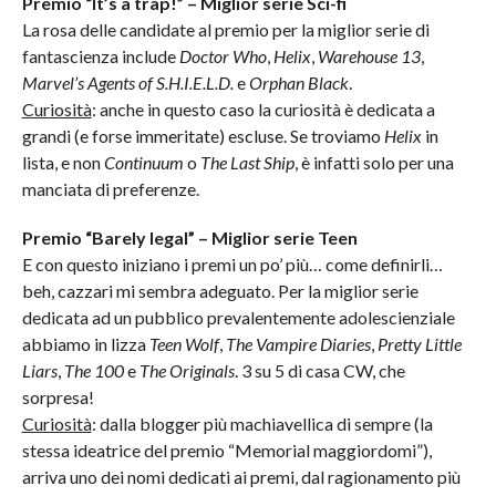
Premio “It’s a trap!” – Miglior serie Sci-fi
La rosa delle candidate al premio per la miglior serie di
fantascienza include
Doctor Who
,
Helix
,
Warehouse 13
,
Marvel’s Agents of S.H.I.E.L.D.
e
Orphan Black
.
Curiosità
: anche in questo caso la curiosità è dedicata a
grandi (e forse immeritate) escluse. Se troviamo
Helix
in
lista, e non
Continuum
o
The Last Ship
, è infatti solo per una
manciata di preferenze.
Premio “Barely legal” – Miglior serie Teen
E con questo iniziano i premi un po’ più… come definirli…
beh, cazzari mi sembra adeguato. Per la miglior serie
dedicata ad un pubblico prevalentemente adolescienziale
abbiamo in lizza
Teen Wolf
,
The Vampire Diaries
,
Pretty Little
Liars
,
The 100
e
The Originals
. 3 su 5 di casa CW, che
sorpresa!
Curiosità
: dalla blogger più machiavellica di sempre (la
stessa ideatrice del premio “Memorial maggiordomi”),
arriva uno dei nomi dedicati ai premi, dal ragionamento più