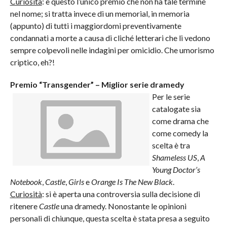
Curiosità
: è questo l’unico premio che non ha tale termine
nel nome; si tratta invece di un memorial, in memoria
(appunto) di tutti i maggiordomi preventivamente
condannati a morte a causa di cliché letterari che li vedono
sempre colpevoli nelle indagini per omicidio. Che umorismo
criptico, eh?!
Premio “Transgender” – Miglior serie dramedy
Per le serie
catalogate sia
come drama che
come comedy la
scelta è tra
Shameless US
,
A
Young Doctor’s
Notebook
,
Castle
,
Girls
e
Orange Is The New Black
.
Curiosità
: si è aperta una controversia sulla decisione di
ritenere
Castle
una dramedy. Nonostante le opinioni
personali di chiunque, questa scelta è stata presa a seguito