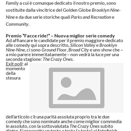
Family
a cui è comunque dedicato il nostro premio, sono
sostituite dalla vincitrice del Golden Globe
Brooklyn Nine-
Nine
e da due serie storiche quali
Parks and Recreation
e
Community
.
Premio “Facce ride!” – Nuova miglior serie comedy
Ad affiancare le candidate per il premio maggiore dedicato
alle comedy qui sopra descritto,
Silicon Valley
e
Brooklyn
Nine-Nine
, ci sono
Ground Floor
,
Broad City
e uno show che –
a mio parere immeritatamente – non vedrà la luce per una
seconda stagione:
The Crazy Ones
.
Exit poll
: al
momento
della
stesura
dell’articolo c’è una parità assoluta proprio tra le due
comedy che sono nominate anche come miglior commedia
in assoluto, con la sottovalutata
The Crazy Ones
subito
dietro. Si prospetta un testa a testa (a testa) al fotofinish.