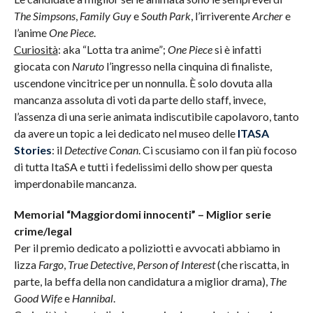
The Simpsons
,
Family Guy
e
South Park
, l’irriverente
Archer
e
l’anime
One Piece
.
Curiosità
: aka “Lotta tra anime”;
One Piece
si è infatti
giocata con
Naruto
l’ingresso nella cinquina di finaliste,
uscendone vincitrice per un nonnulla. È solo dovuta alla
mancanza assoluta di voti da parte dello staff, invece,
l’assenza di una serie animata indiscutibile capolavoro, tanto
da avere un topic a lei dedicato nel museo delle
ITASA
Stories
: il
Detective Conan
. Ci scusiamo con il fan più focoso
di tutta ItaSA e tutti i fedelissimi dello show per questa
imperdonabile mancanza.
Memorial “Maggiordomi innocenti” – Miglior serie
crime/legal
Per il premio dedicato a poliziotti e avvocati abbiamo in
lizza
Fargo
,
True Detective
,
Person of Interest
(che riscatta, in
parte, la beffa della non candidatura a miglior drama),
The
Good Wife
e
Hannibal
.