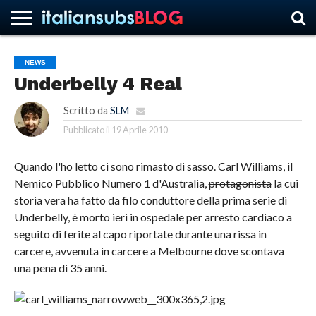
NEWS
Underbelly 4 Real
HOME
NEWS
ASCOLTI
RECENSIONI
INTERVISTE
CURIOSITÀ
CHI
CONTATTACI
FORUM
ITALIANSUBS
SIAMO
Scritto da
SLM
Pubblicato il
19 Aprile 2010
Quando l'ho letto ci sono rimasto di sasso. Carl Williams, il
Nemico Pubblico Numero 1 d'Australia,
protagonista
la cui
storia vera ha fatto da filo conduttore della prima serie di
Underbelly, è morto ieri in ospedale per arresto cardiaco a
seguito di ferite al capo riportate durante una rissa in
carcere, avvenuta in carcere a Melbourne dove scontava
una pena di 35 anni.