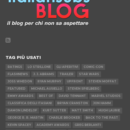
TAG PIÙ USATI
RATINGS
LO STRILLONE
GLI APERITIVI
COMIC-CON
FLASHNEWS
J. J. ABRAMS
TRAILER
STAR WARS
JOSS WHEDON
RYAN MURPHY
UPFRONT
STEVEN MOFFAT
FEATURED
MICHAEL AUSIELLO
STEVEN SPIELBERG
EMMY AWARDS
BEST OF
DAVID TENNANT
MARVEL STUDIOS
CLASSIFICA DEGLI ITASIANI
BRYAN CRANSTON
JON HAMM
DAMON LINDELOF
KURT SUTTER
MATT SMITH
HUGH LAURIE
GEORGE R. R. MARTIN
CHARLIE BROOKER
BACK TO THE PAST
KEVIN SPACEY
ACADEMY AWARDS
GREG BERLANTI