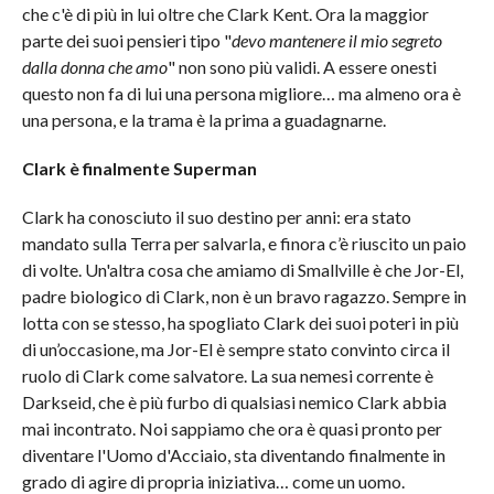
che c'è di più in lui oltre che Clark Kent. Ora la maggior
parte dei suoi pensieri tipo "
devo mantenere il mio segreto
dalla donna che amo
" non sono più validi. A essere onesti
questo non fa di lui una persona migliore… ma almeno ora è
una persona, e la trama è la prima a guadagnarne.
Clark è finalmente Superman
Clark ha conosciuto il suo destino per anni: era stato
mandato sulla Terra per salvarla, e finora c’è riuscito un paio
di volte. Un'altra cosa che amiamo di Smallville è che Jor-El,
padre biologico di Clark, non è un bravo ragazzo. Sempre in
lotta con se stesso, ha spogliato Clark dei suoi poteri in più
di un’occasione, ma Jor-El è sempre stato convinto circa il
ruolo di Clark come salvatore. La sua nemesi corrente è
Darkseid, che è più furbo di qualsiasi nemico Clark abbia
mai incontrato. Noi sappiamo che ora è quasi pronto per
diventare l'Uomo d'Acciaio, sta diventando finalmente in
grado di agire di propria iniziativa… come un uomo.