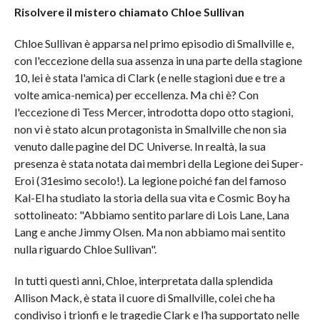
Risolvere il mistero chiamato Chloe Sullivan
Chloe Sullivan è apparsa nel primo episodio di Smallville e,
con l'eccezione della sua assenza in una parte della stagione
10, lei è stata l'amica di Clark (e nelle stagioni due e tre a
volte amica-nemica) per eccellenza. Ma chi è? Con
l'eccezione di Tess Mercer, introdotta dopo otto stagioni,
non vi è stato alcun protagonista in Smallville che non sia
venuto dalle pagine del DC Universe. In realtà, la sua
presenza è stata notata dai membri della Legione dei Super-
Eroi (31esimo secolo!). La legione poiché fan del famoso
Kal-El ha studiato la storia della sua vita e Cosmic Boy ha
sottolineato: "Abbiamo sentito parlare di Lois Lane, Lana
Lang e anche Jimmy Olsen. Ma non abbiamo mai sentito
nulla riguardo Chloe Sullivan".
In tutti questi anni, Chloe, interpretata dalla splendida
Allison Mack, è stata il cuore di Smallville, colei che ha
condiviso i trionfi e le tragedie Clark e l’ha supportato nelle