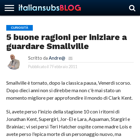
CURIOSITÀ
5 buone ragioni per iniziare a
HOME
NEWS
ASCOLTI
RECENSIONI
INTERVISTE
CURIOSITÀ
CHI
CONTATTACI
FORUM
ITALIANSUBS
guardare Smallville
SIAMO
Scritto da
Andre@
Pubblicato il
7 Febbraio 2011
Smallville è tornato, dopo la classica pausa, Venerdì scorso.
Dopo dieci anni non si direbbe ma non c'è mai stato un
momento migliore per approfondire il mondo di Clark Kent.
Sì, avete perso l'inizio della stagione 10 con i ritorni di
Jonathan Kent, Supergirl, Jor-El e Lara, Aquaman, Stargirl e
Brainiac; vi sei persi Teri Hatcher ospite come madre Lois e
avete perso l'epica morte di un personaggio nuovo, ma