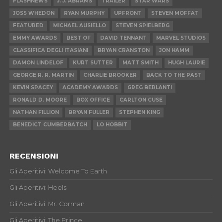
FLASHNEWS
J. J. ABRAMS
TRAILER
STAR WARS
JOSS WHEDON
RYAN MURPHY
UPFRONT
STEVEN MOFFAT
FEATURED
MICHAEL AUSIELLO
STEVEN SPIELBERG
EMMY AWARDS
BEST OF
DAVID TENNANT
MARVEL STUDIOS
CLASSIFICA DEGLI ITASIANI
BRYAN CRANSTON
JON HAMM
DAMON LINDELOF
KURT SUTTER
MATT SMITH
HUGH LAURIE
GEORGE R. R. MARTIN
CHARLIE BROOKER
BACK TO THE PAST
KEVIN SPACEY
ACADEMY AWARDS
GREG BERLANTI
RONALD D. MOORE
BOX OFFICE
CARLTON CUSE
NATHAN FILLION
BRYAN FULLER
STEPHEN KING
BENEDICT CUMBERBATCH
LO HOBBIT
RECENSIONI
Gli Aperitivi: Welcome To Earth
Gli Aperitivi: Heels
Gli Aperitivi: Mr. Corman
Gli Aperitivi: The Prince