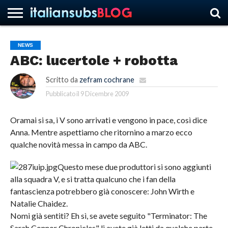
NEWS
ABC: lucertole + robotta
HOME
NEWS
ASCOLTI
RECENSIONI
INTERVISTE
CURIOSITÀ
CHI
CONTATTACI
FORUM
ITALIANSUBS
SIAMO
Scritto da
zefram cochrane
Pubblicato il
9 Dicembre 2009
Oramai si sa, i V sono arrivati e vengono in pace, così dice
Anna. Mentre aspettiamo che ritornino a marzo ecco
qualche novità messa in campo da ABC.
Questo mese due produttori si sono aggiunti
alla squadra V, e si tratta qualcuno che i fan della
fantascienza potrebbero già conoscere: John Wirth e
Natalie Chaidez.
Nomi già sentiti? Eh sì, se avete seguito "Terminator: The
Sarah Connor Chronicles" li avete già letti da qualche parte,