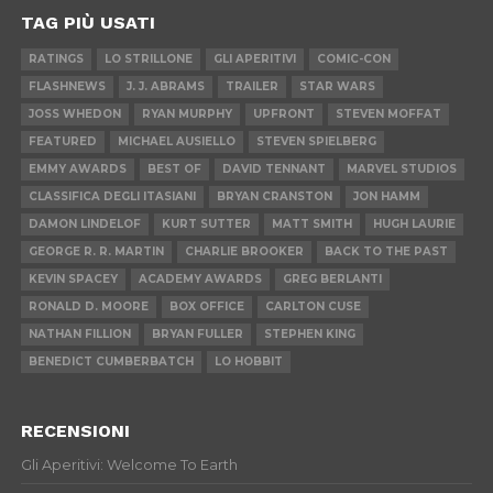
TAG PIÙ USATI
RATINGS
LO STRILLONE
GLI APERITIVI
COMIC-CON
FLASHNEWS
J. J. ABRAMS
TRAILER
STAR WARS
JOSS WHEDON
RYAN MURPHY
UPFRONT
STEVEN MOFFAT
FEATURED
MICHAEL AUSIELLO
STEVEN SPIELBERG
EMMY AWARDS
BEST OF
DAVID TENNANT
MARVEL STUDIOS
CLASSIFICA DEGLI ITASIANI
BRYAN CRANSTON
JON HAMM
DAMON LINDELOF
KURT SUTTER
MATT SMITH
HUGH LAURIE
GEORGE R. R. MARTIN
CHARLIE BROOKER
BACK TO THE PAST
KEVIN SPACEY
ACADEMY AWARDS
GREG BERLANTI
RONALD D. MOORE
BOX OFFICE
CARLTON CUSE
NATHAN FILLION
BRYAN FULLER
STEPHEN KING
BENEDICT CUMBERBATCH
LO HOBBIT
RECENSIONI
Gli Aperitivi: Welcome To Earth