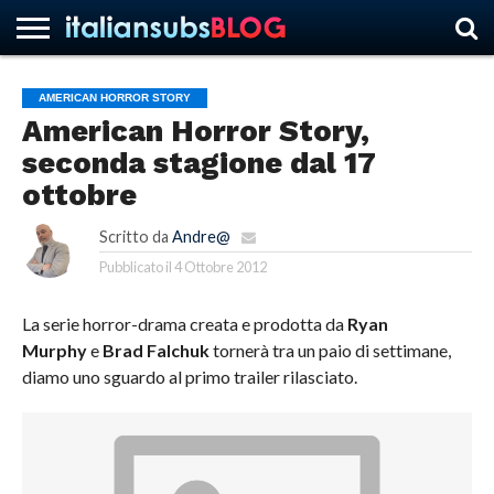
AMERICAN HORROR STORY
American Horror Story,
HOME
NEWS
ASCOLTI
RECENSIONI
INTERVISTE
CURIOSITÀ
CHI
CONTATTACI
FORUM
ITALIANSUBS
seconda stagione dal 17
SIAMO
ottobre
Scritto da
Andre@
Pubblicato il
4 Ottobre 2012
La serie horror-drama creata e prodotta da
Ryan
Murphy
e
Brad Falchuk
tornerà tra un paio di settimane,
diamo uno sguardo al primo trailer rilasciato.