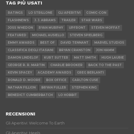
TAG PIÙ USATI
RATINGS
LO STRILLONE
GLI APERITIVI
COMIC-CON
FLASHNEWS
J. J. ABRAMS
TRAILER
STAR WARS
JOSS WHEDON
RYAN MURPHY
UPFRONT
STEVEN MOFFAT
FEATURED
MICHAEL AUSIELLO
STEVEN SPIELBERG
EMMY AWARDS
BEST OF
DAVID TENNANT
MARVEL STUDIOS
CLASSIFICA DEGLI ITASIANI
BRYAN CRANSTON
JON HAMM
DAMON LINDELOF
KURT SUTTER
MATT SMITH
HUGH LAURIE
GEORGE R. R. MARTIN
CHARLIE BROOKER
BACK TO THE PAST
KEVIN SPACEY
ACADEMY AWARDS
GREG BERLANTI
RONALD D. MOORE
BOX OFFICE
CARLTON CUSE
NATHAN FILLION
BRYAN FULLER
STEPHEN KING
BENEDICT CUMBERBATCH
LO HOBBIT
RECENSIONI
Gli Aperitivi: Welcome To Earth
Gli Aperitivi: Heels