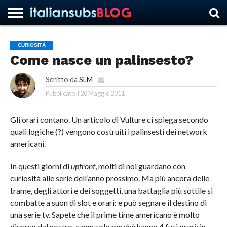
CURIOSITÀ
Come nasce un palinsesto?
HOME
NEWS
ASCOLTI
RECENSIONI
INTERVISTE
CURIOSITÀ
CHI
CONTATTACI
FORUM
ITALIANSUBS
SIAMO
Scritto da
SLM
Pubblicato il
20 Maggio 2011
Gli orari contano. Un articolo di Vulture ci spiega secondo
quali logiche (?) vengono costruiti i palinsesti dei network
americani.
In questi giorni di
upfront
, molti di noi guardano con
curiosità alle serie dell’anno prossimo. Ma più ancora delle
trame, degli attori e dei soggetti, una battaglia più sottile si
combatte a suon di slot e orari: e può segnare il destino di
una serie tv. Sapete che il prime time americano è molto
diverso dal nostro, e non solo perchè hanno 4 fusi orari: in