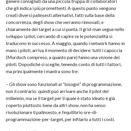
genere consigliati da una piccola truppa di collaboratori
che gli indica i più promettenti. A questo punto vengono
creati diversi palinsesti alternativi, fatti sulla base della
concorrenza, degli show che verranno rinnovati, e
chiaramente dei target a cui si punta. Il grid-man segue nello
sviluppo i pilot, cercando di capire se le potenzialità si
traducono in successo. A maggio, quando i network hanno in
mano i piloti, arriva il momento di decidere: tutti i capoccia
(Murdoch compreso, a quanto pare) fanno una visione dei
piloti. Dopodichè si sceglie, tenendo conto di tutti i fattori,
ma principalmente i mantra sono tre:
– Gli show sono funzionali ai “bisogni” di programmazione,
non il contrario: quindi può arrivare anche il pilot del
millennio, ma se il target per il quale è stato ideato è già
coperto piuttosto bene da altri show, non ha senso
rivoluzionare il palinsesto, e l’equilibrio ore-di-
programmazione-per-target, per infilarlo a tutti i costi.