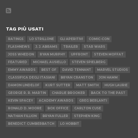
TAG PIÙ USATI
RATINGS
LO STRILLONE
GLI APERITIVI
COMIC-CON
FLASHNEWS
J. J. ABRAMS
TRAILER
STAR WARS
JOSS WHEDON
RYAN MURPHY
UPFRONT
STEVEN MOFFAT
FEATURED
MICHAEL AUSIELLO
STEVEN SPIELBERG
EMMY AWARDS
BEST OF
DAVID TENNANT
MARVEL STUDIOS
CLASSIFICA DEGLI ITASIANI
BRYAN CRANSTON
JON HAMM
DAMON LINDELOF
KURT SUTTER
MATT SMITH
HUGH LAURIE
GEORGE R. R. MARTIN
CHARLIE BROOKER
BACK TO THE PAST
KEVIN SPACEY
ACADEMY AWARDS
GREG BERLANTI
RONALD D. MOORE
BOX OFFICE
CARLTON CUSE
NATHAN FILLION
BRYAN FULLER
STEPHEN KING
BENEDICT CUMBERBATCH
LO HOBBIT