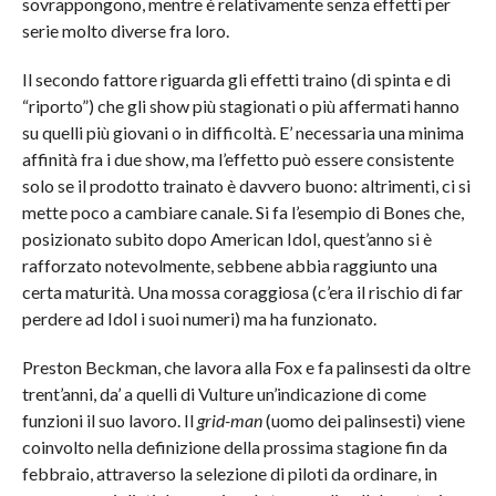
sovrappongono, mentre è relativamente senza effetti per
serie molto diverse fra loro.
Il secondo fattore riguarda gli effetti traino (di spinta e di
“riporto”) che gli show più stagionati o più affermati hanno
su quelli più giovani o in difficoltà. E’ necessaria una minima
affinità fra i due show, ma l’effetto può essere consistente
solo se il prodotto trainato è davvero buono: altrimenti, ci si
mette poco a cambiare canale. Si fa l’esempio di Bones che,
posizionato subito dopo American Idol, quest’anno si è
rafforzato notevolmente, sebbene abbia raggiunto una
certa maturità. Una mossa coraggiosa (c’era il rischio di far
perdere ad Idol i suoi numeri) ma ha funzionato.
Preston Beckman, che lavora alla Fox e fa palinsesti da oltre
trent’anni, da’ a quelli di Vulture un’indicazione di come
funzioni il suo lavoro. Il
grid-man
(uomo dei palinsesti) viene
coinvolto nella definizione della prossima stagione fin da
febbraio, attraverso la selezione di piloti da ordinare, in