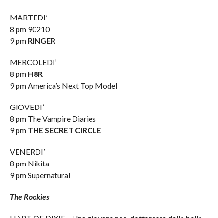
MARTEDI’
8 pm 90210
9 pm
RINGER
MERCOLEDI’
8 pm
H8R
9 pm America’s Next Top Model
GIOVEDI’
8 pm The Vampire Diaries
9 pm
THE SECRET CIRCLE
VENERDI’
8 pm Nikita
9 pm Supernatural
The Rookies
HART OF DIXIE – Una giovane neo-dottoressa dalle belle