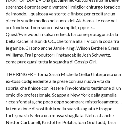
speranze è pronta per diventare il miglior chirurgo toracico
del mondo… qualcosa va storto e finisce per ereditare un
piccolo studio medico nel cuore dell’Alabama. Le cose nel
profondo sud non sono così semplici, eppure…
Quest’Everwood in salsa redneck ha come protagonista la
bella Rachel Bilson di OC, che torna alla TV con la coda fra
le gambe. Ci sono anche Jamie King, Wilson Bethel e Cress
Williams. Fra i produttori l’instancabile Josh Schwartz,
come pure quasi tutta la squadra di Gossip Girl.
THE RINGER – Torna Sarah Michelle Gellar! Interpreta una
ex-tossicodipendente alle prese con una nuova vita da
sobria, che finisce con l’essere l’involontario testimone di un
omicidio professionale. Scappa a New York dalla gemella
ricca sfondata, che poco dopo scompare misteriosamente…
la tentazione di sostituirla nella sua vita agiata è troppo
forte, ma si rivelerà una mossa sbagliata. Nel cast anche
Nestor Carbonell, Kristoffer Polaha, Ioan Gruffudd, Tara