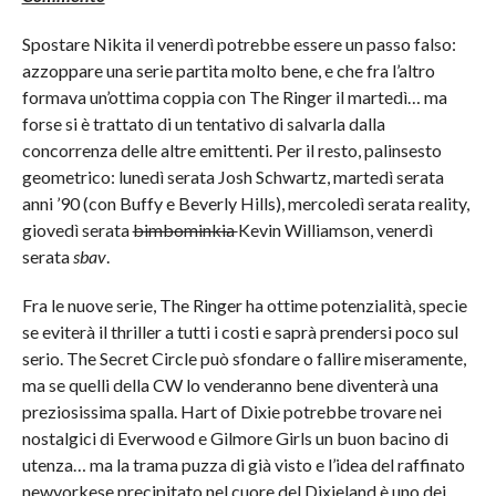
Spostare Nikita il venerdì potrebbe essere un passo falso:
azzoppare una serie partita molto bene, e che fra l’altro
formava un’ottima coppia con The Ringer il martedì… ma
forse si è trattato di un tentativo di salvarla dalla
concorrenza delle altre emittenti. Per il resto, palinsesto
geometrico: lunedì serata Josh Schwartz, martedì serata
anni ’90 (con Buffy e Beverly Hills), mercoledì serata reality,
giovedì serata
bimbominkia
Kevin Williamson, venerdì
serata
sbav
.
Fra le nuove serie, The Ringer ha ottime potenzialità, specie
se eviterà il thriller a tutti i costi e saprà prendersi poco sul
serio. The Secret Circle può sfondare o fallire miseramente,
ma se quelli della CW lo venderanno bene diventerà una
preziosissima spalla. Hart of Dixie potrebbe trovare nei
nostalgici di Everwood e Gilmore Girls un buon bacino di
utenza… ma la trama puzza di già visto e l’idea del raffinato
newyorkese precipitato nel cuore del Dixieland è uno dei