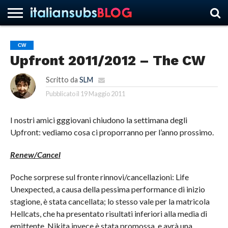
CW
Upfront 2011/2012 – The CW
HOME
NEWS
ASCOLTI
RECENSIONI
INTERVISTE
CURIOSITÀ
CHI
CONTATTACI
FORUM
ITALIANSUBS
SIAMO
Scritto da
SLM
Pubblicato il
19 Maggio 2011
I nostri amici gggiovani chiudono la settimana degli
Upfront: vediamo cosa ci proporranno per l’anno prossimo.
Renew/Cancel
Poche sorprese sul fronte rinnovi/cancellazioni: Life
Unexpected, a causa della pessima performance di inizio
stagione, è stata cancellata; lo stesso vale per la matricola
Hellcats, che ha presentato risultati inferiori alla media di
emittente. Nikita invece è stata promossa, e avrà una