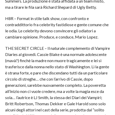
Summers. La produzione è stata affidata a un team misto,
ma a tirare le fila sarà Richard Shepard di Ugly Betty.
H8R – Format in stile talk show, con confronto e
contraddittorio fra celebrity fastidiose e gente comune che
le odia. Le celebrity devono convincere gli odiatori a
cambiare opinione. Produce, e conduce, Mario Lopez.
THE SECRET CIRCLE – Il naturale complemento di Vampire
Diaries al giovedì. Cassie Blake è una normale adolescente
(mavà?) finchè la madre non muore tragicamente e lei si
trasferisce dalla nonna nello stato di Washington. Lì la gente
è strana forte, e pare che discendano tutti da un particolare
circolo di streghe… che con l’arrivo di Cassie, dopo
generazioni, sarebbe nuovamente completo. La poveretta
all’inizio non ci vuole credere, ma a volte la magia esce da
sola… l’autrice è LJ Smith, la stessa dei Diari dei Vampiri;
Britt Robertson, Thomas Dekker e Gale Harold sono solo
alcuni degli attori nel cast della serie, prodotta dal “solito