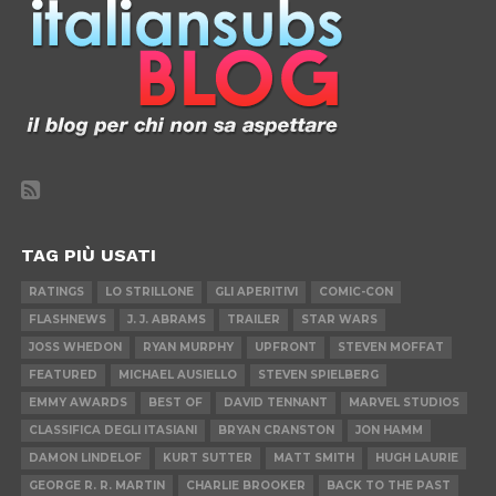
TAG PIÙ USATI
RATINGS
LO STRILLONE
GLI APERITIVI
COMIC-CON
FLASHNEWS
J. J. ABRAMS
TRAILER
STAR WARS
JOSS WHEDON
RYAN MURPHY
UPFRONT
STEVEN MOFFAT
FEATURED
MICHAEL AUSIELLO
STEVEN SPIELBERG
EMMY AWARDS
BEST OF
DAVID TENNANT
MARVEL STUDIOS
CLASSIFICA DEGLI ITASIANI
BRYAN CRANSTON
JON HAMM
DAMON LINDELOF
KURT SUTTER
MATT SMITH
HUGH LAURIE
GEORGE R. R. MARTIN
CHARLIE BROOKER
BACK TO THE PAST