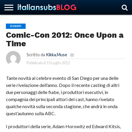
EVENTI
Comic-Con 2012: Once Upon a
HOME
NEWS
ASCOLTI
RECENSIONI
INTERVISTE
CURIOSITÀ
CHI
CONTATTACI
FORUM
ITALIANSUBS
Time
SIAMO
Scritto da
Kikka.Muse
Pubblicato il
15 Luglio 2012
Tante novità al celebre evento di San Diego per una delle
serie rivelazione dell’anno. Dopo il recente casting di altri
due personaggi delle fiabe, i produttori esecutivi, in
compagnia dei principali attori del cast, hanno rivelato
qualche novità sulla seconda stagione, che andrà in onda
quest’autunno sulla ABC.
I produttori della serie, Adam Horowitz ed Edward Kitsis,