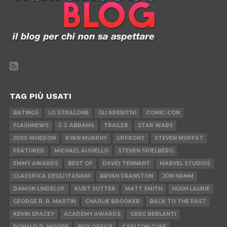
TAG PIÙ USATI
RATINGS
LO STRILLONE
GLI APERITIVI
COMIC-CON
FLASHNEWS
J. J. ABRAMS
TRAILER
STAR WARS
JOSS WHEDON
RYAN MURPHY
UPFRONT
STEVEN MOFFAT
FEATURED
MICHAEL AUSIELLO
STEVEN SPIELBERG
EMMY AWARDS
BEST OF
DAVID TENNANT
MARVEL STUDIOS
CLASSIFICA DEGLI ITASIANI
BRYAN CRANSTON
JON HAMM
DAMON LINDELOF
KURT SUTTER
MATT SMITH
HUGH LAURIE
GEORGE R. R. MARTIN
CHARLIE BROOKER
BACK TO THE PAST
KEVIN SPACEY
ACADEMY AWARDS
GREG BERLANTI
RONALD D. MOORE
BOX OFFICE
CARLTON CUSE