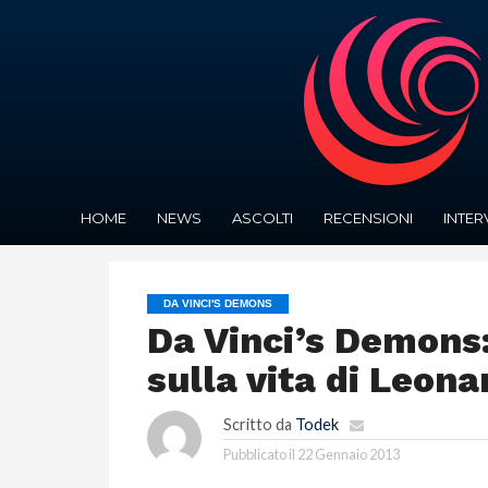
HOME
NEWS
ASCOLTI
RECENSIONI
INTER
DA VINCI'S DEMONS
Da Vinci’s Demons:
sulla vita di Leona
Scritto da
Todek
Pubblicato il
22 Gennaio 2013