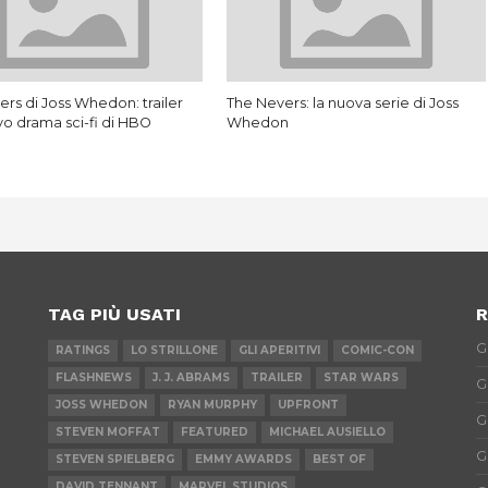
rs di Joss Whedon: trailer
The Nevers: la nuova serie di Joss
vo drama sci-fi di HBO
Whedon
TAG PIÙ USATI
R
G
RATINGS
LO STRILLONE
GLI APERITIVI
COMIC-CON
FLASHNEWS
J. J. ABRAMS
TRAILER
STAR WARS
G
JOSS WHEDON
RYAN MURPHY
UPFRONT
G
STEVEN MOFFAT
FEATURED
MICHAEL AUSIELLO
G
STEVEN SPIELBERG
EMMY AWARDS
BEST OF
DAVID TENNANT
MARVEL STUDIOS