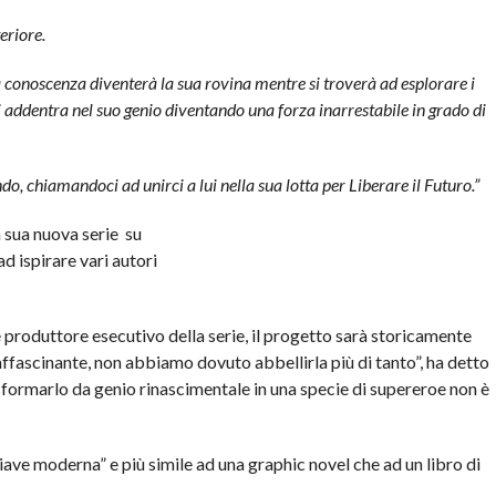
teriore.
a conoscenza diventerà la sua rovina mentre si troverà ad esplorare i
si addentra nel suo genio diventando una forza inarrestabile in grado di
o, chiamandoci ad unirci a lui nella sua lotta per Liberare il Futuro.”
a sua nuova serie su
d ispirare vari autori
 e produttore esecutivo della serie, il progetto sarà storicamente
affascinante, non abbiamo dovuto abbellirla più di tanto”, ha detto
sformarlo da genio rinascimentale in una specie di supereroe non è
iave moderna” e più simile ad una graphic novel che ad un libro di