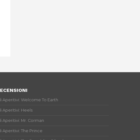
ECENSIONI
li Aperitivi: Welcome To Earth
li Aperitivi: Heels
li Aperitivi: Mr. Corman
li Aperitivi: The Prince