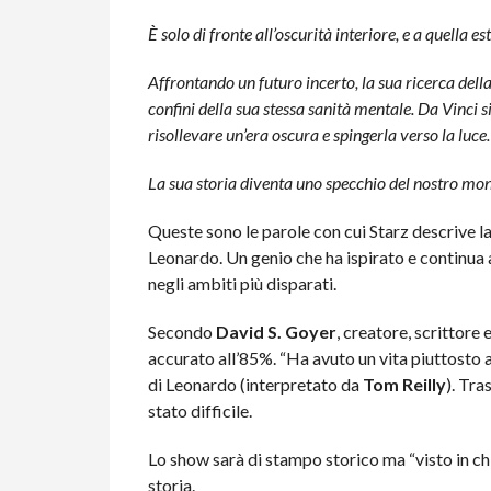
È solo di fronte all’oscurità interiore, e a quella es
Affrontando un futuro incerto, la sua ricerca dell
confini della sua stessa sanità mentale. Da Vinci 
risollevare un’era oscura e spingerla verso la luce.
La sua storia diventa uno specchio del nostro mond
Queste sono le parole con cui Starz descrive l
Leonardo. Un genio che ha ispirato e continua a
negli ambiti più disparati.
Secondo
David S. Goyer
, creatore, scrittore
accurato all’85%. “Ha avuto un vita piuttosto 
di Leonardo (interpretato da
Tom Reilly
). Tra
stato difficile.
Lo show sarà di stampo storico ma “visto in ch
storia.