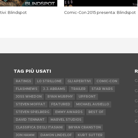
tivi: Blindspot
Comic-Con 2015 presenta: Blindspot
TAG PIÙ USATI
R
G
RATINGS
LO STRILLONE
GLI APERITIVI
COMIC-CON
FLASHNEWS
J. J. ABRAMS
TRAILER
STAR WARS
G
JOSS WHEDON
RYAN MURPHY
UPFRONT
G
STEVEN MOFFAT
FEATURED
MICHAEL AUSIELLO
G
STEVEN SPIELBERG
EMMY AWARDS
BEST OF
DAVID TENNANT
MARVEL STUDIOS
G
CLASSIFICA DEGLI ITASIANI
BRYAN CRANSTON
JON HAMM
DAMON LINDELOF
KURT SUTTER