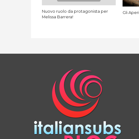
Nuovo ruolo da protagonista per
Gli Aperi
Melissa Barrera!