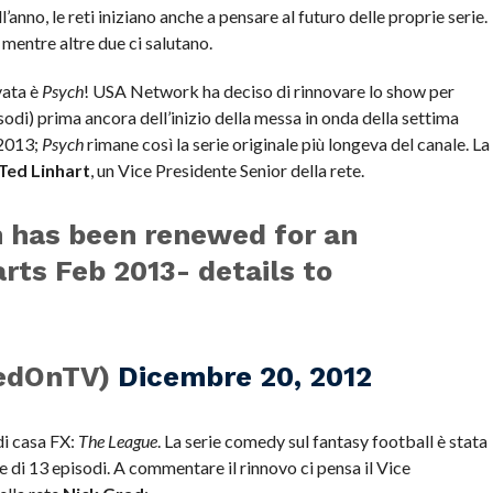
l’anno, le reti iniziano anche a pensare al futuro delle proprie serie.
 mentre altre due ci salutano.
vata è
Psych
! USA Network ha deciso di rinnovare lo show per
sodi) prima ancora dell’inizio della messa in onda della settima
 2013;
Psych
rimane così la serie originale più longeva del canale. La
Ted Linhart
, un Vice Presidente Senior della rete.
 has been renewed for an
rts Feb 2013- details to
TedOnTV)
Dicembre 20, 2012
di casa FX:
The League
. La serie comedy sul fantasy football è stata
 di 13 episodi. A commentare il rinnovo ci pensa il Vice