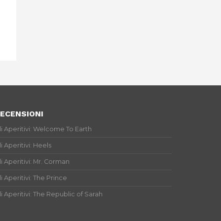
ECENSIONI
li Aperitivi: Welcome To Earth
li Aperitivi: Heels
li Aperitivi: Mr. Corman
li Aperitivi: The Prince
li Aperitivi: The Republic of Sarah