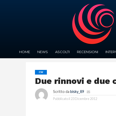
HOME
NEWS
ASCOLTI
RECENSIONI
INTER
CW
Due rinnovi e due 
Scritto da
bisky_89
Pubblicato il
23 Dicembre 2012