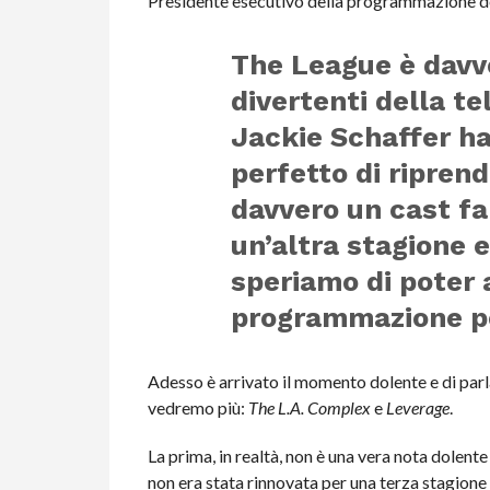
Presidente esecutivo della programmazione de
The League è davv
divertenti della tel
Jackie Schaffer h
perfetto di riprend
davvero un cast fa
un’altra stagione e
speriamo di poter a
programmazione per
Adesso è arrivato il momento dolente e di parla
vedremo più:
The L.A. Complex
e
Leverage
.
La prima, in realtà, non è una vera nota dolente
non era stata rinnovata per una terza stagione