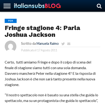
FOX
Fringe stagione 4: Parla
HOME
NEWS
ASCOLTI
RECENSIONI
INTERVISTE
CURIOSITÀ
CHI
CONTATTACI
FORUM
ITALIANSUBS
Joshua Jackson
SIAMO
Scritto da
Manuela Raimo
Pubblicato il
17 Agosto 2011
Certo, tutti amiamo Fringe e dopo il colpo di scena del
finale di stagione siamo tutti con una sola domanda.
Davvero mancherà Peter nella stagione 4? E la risposta di
Joshua Jackson è che non sarà tanto presente nella nuova
stagione.
“Il nostro spettacolo non è basato su una stella che guida lo
spettacolo, ma su un protagonista che guida lo spettacolo”,