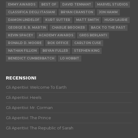
EMMY AWARDS
BEST OF
DAVID TENNANT
MARVEL STUDIOS
CLASSIFICA DEGLI ITASIANI
BRYAN CRANSTON
JON HAMM
DAMON LINDELOF
KURT SUTTER
MATT SMITH
HUGH LAURIE
GEORGE R. R. MARTIN
CHARLIE BROOKER
BACK TO THE PAST
KEVIN SPACEY
ACADEMY AWARDS
GREG BERLANTI
RONALD D. MOORE
BOX OFFICE
CARLTON CUSE
NATHAN FILLION
BRYAN FULLER
STEPHEN KING
BENEDICT CUMBERBATCH
LO HOBBIT
RECENSIONI
Gli Aperitivi: Welcome To Earth
Gli Aperitivi: Heels
Gli Aperitivi: Mr. Corman
Gli Aperitivi: The Prince
Gli Aperitivi: The Republic of Sarah