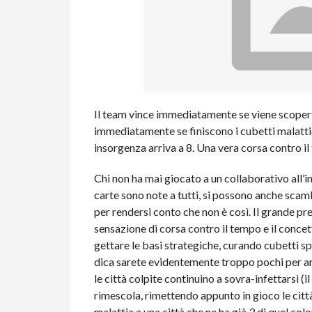
Il team vince immediatamente se viene scoperta
immediatamente se finiscono i cubetti malattia 
insorgenza arriva a 8. Una vera corsa contro i
Chi non ha mai giocato a un collaborativo all’in
carte sono note a tutti, si possono anche sca
per rendersi conto che non è così. Il grande pr
sensazione di corsa contro il tempo e il concett
gettare le basi strategiche, curando cubetti s
dica sarete evidentemente troppo pochi per arg
le città colpite continuino a sovra-infettarsi 
rimescola, rimettendo appunto in gioco le citt
malattia a una città che ne ha già 3 di quel colo