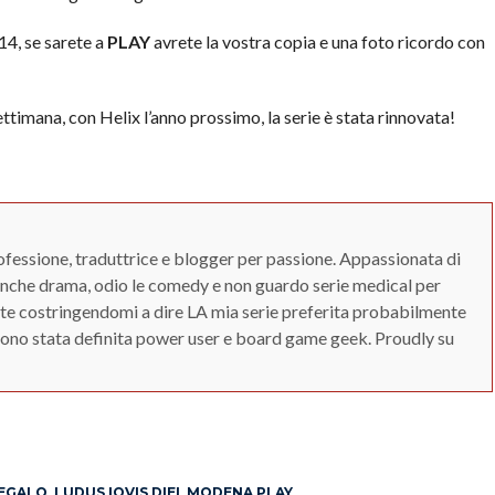
14, se sarete a
PLAY
avrete la vostra copia e una foto ricordo con
imana, con Helix l’anno prossimo, la serie è stata rinnovata!
ofessione, traduttrice e blogger per passione. Appassionata di
 anche drama, odio le comedy e non guardo serie medical per
aste costringendomi a dire LA mia serie preferita probabilmente
Sono stata definita power user e board game geek. Proudly su
App
erest
REGALO
,
LUDUS IOVIS DIEI
,
MODENA PLAY