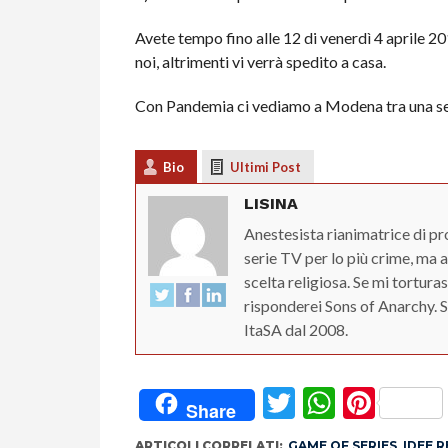
Avete tempo fino alle 12 di venerdì 4 aprile 20
noi, altrimenti vi verrà spedito a casa.
Con Pandemia ci vediamo a Modena tra una sett
Bio
Ultimi Post
LISINA
Anestesista rianimatrice di pr
serie TV per lo più crime, ma
scelta religiosa. Se mi tortur
risponderei Sons of Anarchy. 
ItaSA dal 2008.
Twitter
Whats
Pint
Share
ARTICOLI CORRELATI:
GAME OF SERIES
,
IDEE 