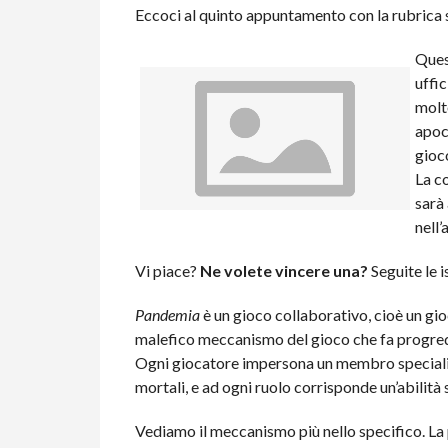
Eccoci al quinto appuntamento con la rubrica
Ques
uffi
molt
apoc
gioc
La co
sarà
nell
Vi piace?
Ne volete vincere una?
Seguite le i
Pandemia
è un gioco collaborativo, cioè un gioc
malefico meccanismo del gioco che fa progredir
Ogni giocatore impersona un membro specializ
mortali, e ad ogni ruolo corrisponde un’abilità 
Vediamo il meccanismo più nello specifico. La 