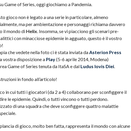
 su Game of Series, oggi giochiamo a Pandemia.
to gioco non è legato a una serie in particolare, almeno
cialmente, ma per ambientazione e personaggi richiama davvero
o il mondo di
Helix
. Insomma, se vi piacciono gli scenari pre-
alittici con minacciose epidemie in agguato, questo è il vostro
o!
pia che vedete nella foto ci è stata inviata da
Asterion Press
 a vostra disposizione a
Play
(5-6 aprile 2014, Modena)
’area Game of Series tenuta da ItaSA e dal
Ludus Iovis Diei
.
struzioni in fondo all’articolo!
o in cui tutti i giocatori (da 2 a 4) collaborano per sconfiggere il
e le epidemie. Quindi, o tutti vincono o tutti perdono.
zato di una squadra che deve sconfiggere quattro malattie
speciale.
plancia di gioco, molto ben fatta, rappresenta il mondo con alcune