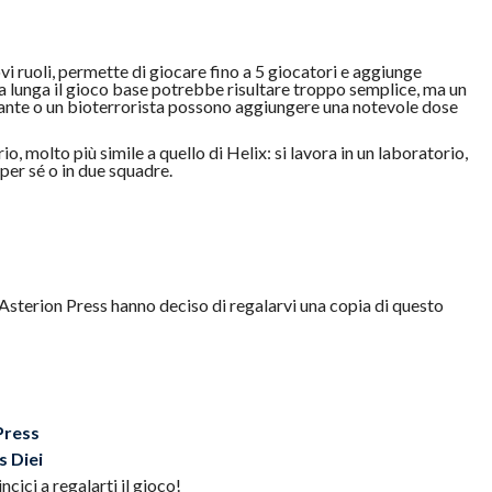
vi ruoli, permette di giocare fino a 5 giocatori e aggiunge
a lunga il gioco base potrebbe risultare troppo semplice, ma un
tante o un bioterrorista possono aggiungere una notevole dose
, molto più simile a quello di Helix: si lavora in un laboratorio,
per sé o in due squadre.
 Asterion Press hanno deciso di regalarvi una copia di questo
Press
s Diei
ici a regalarti il gioco!