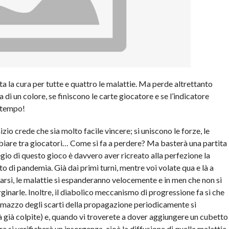
 la cura per tutte e quattro le malattie. Ma perde altrettanto
di un colore, se finiscono le carte giocatore e se l’indicatore
l tempo!
izio crede che sia molto facile vincere; si uniscono le forze, le
mbiare tra giocatori… Come si fa a perdere? Ma basterà una partita
egio di questo gioco è davvero aver ricreato alla perfezione la
o di pandemia. Già dai primi turni, mentre voi volate qua e là a
parsi, le malattie si espanderanno velocemente e in men che non si
inarle. Inoltre, il diabolico meccanismo di progressione fa sì che
(il mazzo degli scarti della propagazione periodicamente si
à già colpite) e, quando vi troverete a dover aggiungere un cubetto
re si verificherà un insorgenza, cioè la diffusione di quella malattia