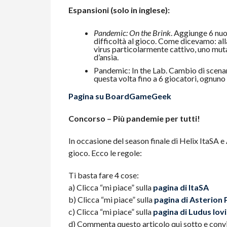
Espansioni (solo in inglese):
Pandemic: On the Brink
. Aggiunge 6 nuo
difficoltà al gioco. Come dicevamo: all
virus particolarmente cattivo, uno mu
d’ansia.
Pandemic: In the Lab. Cambio di scenario
questa volta fino a 6 giocatori, ognuno 
Pagina su BoardGameGeek
Concorso – Più pandemie per tutti!
In occasione del season finale di Helix ItaSA e
gioco. Ecco le regole:
Ti basta fare 4 cose:
a) Clicca “mi piace” sulla
pagina di ItaSA
b) Clicca “mi piace” sulla
pagina di Asterion 
c) Clicca “mi piace” sulla
pagina di Ludus Iovi
d) Commenta questo articolo qui sotto e convinc