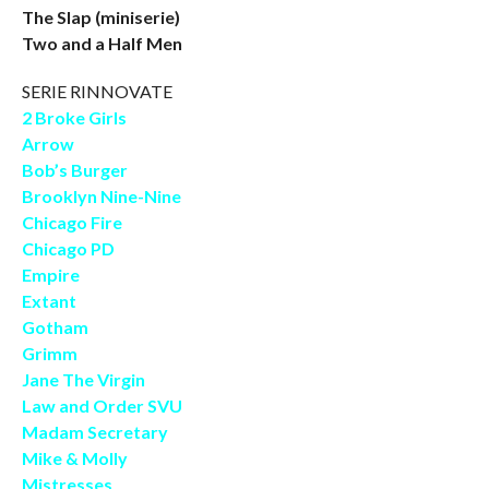
The Slap (miniserie)
Two and a Half Men
SERIE RINNOVATE
2 Broke Girls
Arrow
Bob’s Burger
Brooklyn Nine-Nine
Chicago Fire
Chicago PD
Empire
Extant
Gotham
Grimm
Jane The Virgin
Law and Order SVU
Madam Secretary
Mike & Molly
Mistresses