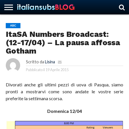
ABC
ItaSA Numbers Broadcast:
HOME
NEWS
ASCOLTI
RECENSIONI
INTERVISTE
CURIOSITÀ
CHI
CONTATTACI
FORUM
ITALIANSUBS
(12-17/04) – La pausa affossa
SIAMO
Gotham
Scritto da
Lisina
Pubblicato il
19 Aprile 2015
Divorati anche gli ultimi pezzi di uova di Pasqua, siamo
pronti a mostrarvi come sono andate le vostre serie
preferite la settimana scorsa.
Domenica 12/04