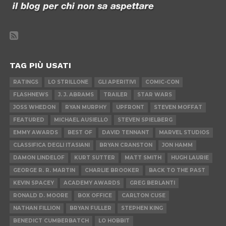
TAG PIÙ USATI
RATINGS
LO STRILLONE
GLI APERITIVI
COMIC-CON
FLASHNEWS
J. J. ABRAMS
TRAILER
STAR WARS
JOSS WHEDON
RYAN MURPHY
UPFRONT
STEVEN MOFFAT
FEATURED
MICHAEL AUSIELLO
STEVEN SPIELBERG
EMMY AWARDS
BEST OF
DAVID TENNANT
MARVEL STUDIOS
CLASSIFICA DEGLI ITASIANI
BRYAN CRANSTON
JON HAMM
DAMON LINDELOF
KURT SUTTER
MATT SMITH
HUGH LAURIE
GEORGE R. R. MARTIN
CHARLIE BROOKER
BACK TO THE PAST
KEVIN SPACEY
ACADEMY AWARDS
GREG BERLANTI
RONALD D. MOORE
BOX OFFICE
CARLTON CUSE
NATHAN FILLION
BRYAN FULLER
STEPHEN KING
BENEDICT CUMBERBATCH
LO HOBBIT