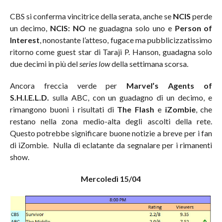
CBS si conferma vincitrice della serata, anche se
NCIS
perde
un decimo,
NCIS: NO
ne guadagna solo uno e
Person of
Interest
, nonostante l’atteso, fugace ma pubblicizzatissimo
ritorno come guest star di Taraji P. Hanson, guadagna solo
due decimi in più del
series low
della settimana scorsa.
Ancora freccia verde per
Marvel’s Agents of
S.H.I.E.L.D.
sulla ABC, con un guadagno di un decimo, e
rimangono buoni i risultati di
The Flash
e
iZombie
, che
restano nella zona medio-alta degli ascolti della rete.
Questo potrebbe significare buone notizie a breve per i fan
di iZombie. Nulla di eclatante da segnalare per i rimanenti
show.
Mercoledì 15/04