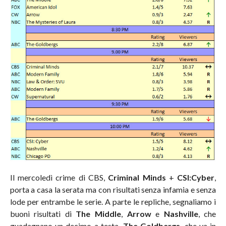
Il mercoledì crime di CBS,
Criminal Minds
+
CSI:Cyber
,
porta a casa la serata ma con risultati senza infamia e senza
lode per entrambe le serie. A parte le repliche, segnaliamo i
buoni risultati di
The Middle
,
Arrow
e
Nashville
, che
guadagnano un decimo a testa.
The Goldbergs
, che va in