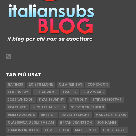
TAG PIÙ USATI
RATINGS
LO STRILLONE
GLI APERITIVI
COMIC-CON
FLASHNEWS
J. J. ABRAMS
TRAILER
STAR WARS
JOSS WHEDON
RYAN MURPHY
UPFRONT
STEVEN MOFFAT
FEATURED
MICHAEL AUSIELLO
STEVEN SPIELBERG
EMMY AWARDS
BEST OF
DAVID TENNANT
MARVEL STUDIOS
CLASSIFICA DEGLI ITASIANI
BRYAN CRANSTON
JON HAMM
DAMON LINDELOF
KURT SUTTER
MATT SMITH
HUGH LAURIE