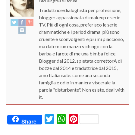
Edel Jungfrau sul forum
Traduttrice/dialoghista per professione,
blogger appassionata di makeup e serie
TV. Più di ogni cosa, preferisco le serie
drammatiche e i period drama: più sono
cruente e sconvolgenti e più mi piacciono,
ma datemi un manzo vichingo con la
barba e farete di me una bimba felice.
Blogger dal 2012, spietata correttorA di
bozze dal 2014 e traduttrice dal 2015,
amo Italiansubs come una seconda
famiglia e odio in maniera viscerale la
parola "disturbante". Non esiste, deal with
it.
Twitter
WhatsApp
Pinterest
Share