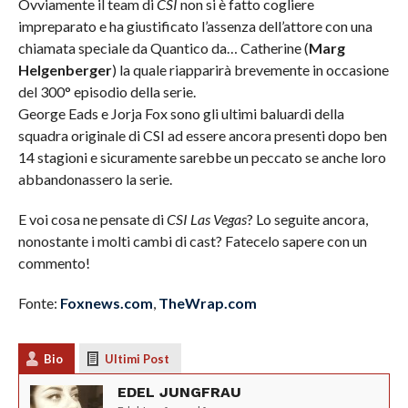
Ovviamente il team di
CSI
non si è fatto cogliere
impreparato e ha giustificato l’assenza dell’attore con una
chiamata speciale da Quantico da… Catherine (
Marg
Helgenberger
) la quale riapparirà brevemente in occasione
del 300° episodio della serie.
George Eads e Jorja Fox sono gli ultimi baluardi della
squadra originale di CSI ad essere ancora presenti dopo ben
14 stagioni e sicuramente sarebbe un peccato se anche loro
abbandonassero la serie.
E voi cosa ne pensate di
CSI Las Vegas
? Lo seguite ancora,
nonostante i molti cambi di cast? Fatecelo sapere con un
commento!
Fonte:
Foxnews.com
,
TheWrap.com
Bio
Ultimi Post
EDEL JUNGFRAU