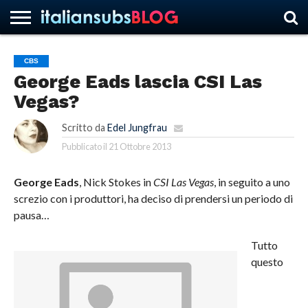
CBS
George Eads lascia CSI Las
HOME
NEWS
ASCOLTI
RECENSIONI
INTERVISTE
CURIOSITÀ
CHI
CONTATTACI
FORUM
ITALIANSUBS
Vegas?
SIAMO
Scritto da
Edel Jungfrau
Pubblicato il
21 Ottobre 2013
George Eads
, Nick Stokes in
CSI Las Vegas
, in seguito a uno
screzio con i produttori, ha deciso di prendersi un periodo di
pausa…
Tutto
questo