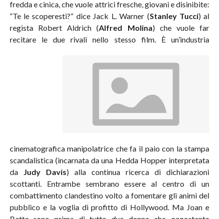
fredda e cinica, che vuole attrici fresche, giovani e disinibite:
“Te le scoperesti?” dice Jack L. Warner (
Stanley Tucci
) al
regista Robert Aldrich (
Alfred Molina
) che vuole far
recitare le due rivali nello stesso film.
È un’industria
cinematografica manipolatrice che fa il paio con la stampa
scandalistica (incarnata da una Hedda Hopper interpretata
da
Judy Davis
) alla continua ricerca di dichiarazioni
scottanti. Entrambe sembrano essere al centro di un
combattimento clandestino volto a fomentare gli animi del
pubblico e la voglia di profitto di Hollywood. Ma Joan e
Bette sono prima di tutto due donne che, nonostante