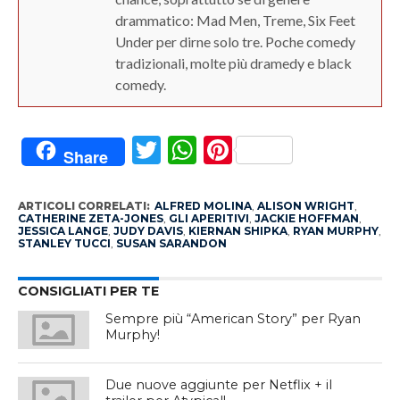
drammatico: Mad Men, Treme, Six Feet
Under per dirne solo tre. Poche comedy
tradizionali, molte più dramedy e black
comedy.
Twitter
WhatsApp
Pinterest
Share
ARTICOLI CORRELATI:
ALFRED MOLINA
,
ALISON WRIGHT
,
CATHERINE ZETA-JONES
,
GLI APERITIVI
,
JACKIE HOFFMAN
,
JESSICA LANGE
,
JUDY DAVIS
,
KIERNAN SHIPKA
,
RYAN MURPHY
,
STANLEY TUCCI
,
SUSAN SARANDON
CONSIGLIATI PER TE
Sempre più “American Story” per Ryan
Murphy!
Due nuove aggiunte per Netflix + il