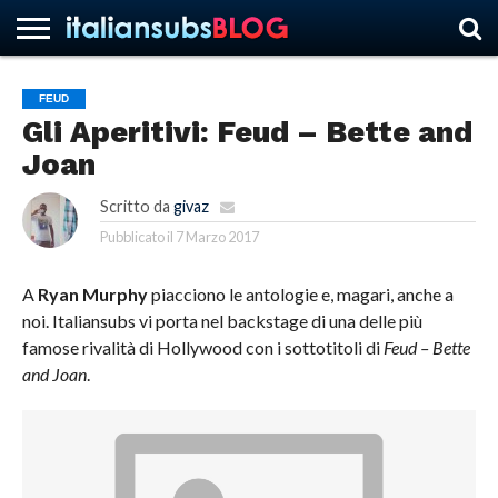
FEUD
Gli Aperitivi: Feud – Bette and
HOME
NEWS
ASCOLTI
RECENSIONI
INTERVISTE
CURIOSITÀ
CHI
CONTATTACI
FORUM
ITALIANSUBS
Joan
SIAMO
Scritto da
givaz
Pubblicato il
7 Marzo 2017
A
Ryan Murphy
piacciono le antologie e, magari, anche a
noi. Italiansubs vi porta nel backstage di una delle più
famose rivalità di Hollywood con i sottotitoli di
Feud – Bette
and Joan
.