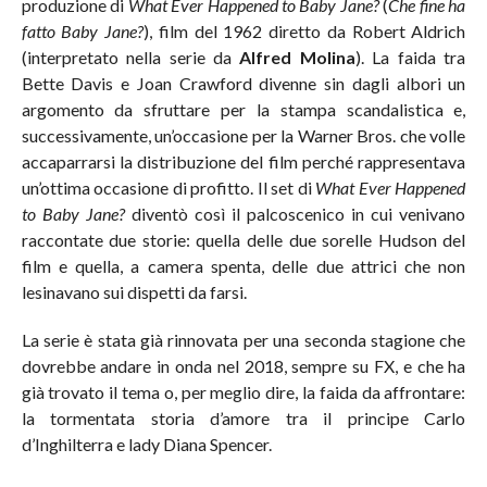
produzione di
What Ever Happened to Baby Jane?
(
Che fine ha
fatto Baby Jane?
), film del 1962 diretto da Robert Aldrich
(interpretato nella serie da
Alfred Molina
). La faida tra
Bette Davis e Joan Crawford divenne sin dagli albori un
argomento da sfruttare per la stampa scandalistica e,
successivamente, un’occasione per la Warner Bros. che volle
accaparrarsi la distribuzione del film perché rappresentava
un’ottima occasione di profitto. Il set di
What Ever Happened
to Baby Jane?
diventò così il palcoscenico in cui venivano
raccontate due storie: quella delle due sorelle Hudson del
film e quella, a camera spenta, delle due attrici che non
lesinavano sui dispetti da farsi.
La serie è stata già rinnovata per una seconda stagione che
dovrebbe andare in onda nel 2018, sempre su FX, e che ha
già trovato il tema o, per meglio dire, la faida da affrontare:
la tormentata storia d’amore tra il principe Carlo
d’Inghilterra e lady Diana Spencer.