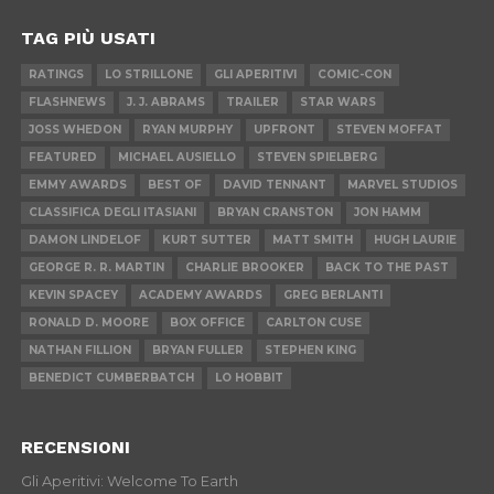
TAG PIÙ USATI
RATINGS
LO STRILLONE
GLI APERITIVI
COMIC-CON
FLASHNEWS
J. J. ABRAMS
TRAILER
STAR WARS
JOSS WHEDON
RYAN MURPHY
UPFRONT
STEVEN MOFFAT
FEATURED
MICHAEL AUSIELLO
STEVEN SPIELBERG
EMMY AWARDS
BEST OF
DAVID TENNANT
MARVEL STUDIOS
CLASSIFICA DEGLI ITASIANI
BRYAN CRANSTON
JON HAMM
DAMON LINDELOF
KURT SUTTER
MATT SMITH
HUGH LAURIE
GEORGE R. R. MARTIN
CHARLIE BROOKER
BACK TO THE PAST
KEVIN SPACEY
ACADEMY AWARDS
GREG BERLANTI
RONALD D. MOORE
BOX OFFICE
CARLTON CUSE
NATHAN FILLION
BRYAN FULLER
STEPHEN KING
BENEDICT CUMBERBATCH
LO HOBBIT
RECENSIONI
Gli Aperitivi: Welcome To Earth