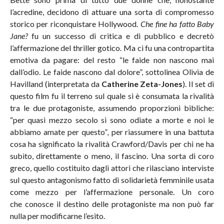
l’acredine, decidono di attuare una sorta di compromesso
storico per riconquistare Hollywood.
Che fine ha fatto Baby
Jane?
fu un successo di critica e di pubblico e decretò
l’affermazione del thriller gotico. Ma ci fu una contropartita
emotiva da pagare: del resto “le faide non nascono mai
dall’odio. Le faide nascono dal dolore”, sottolinea Olivia de
Havilland (interpretata da
Catherine Zeta-Jones
). Il set di
questo film fu il terreno sul quale si è consumata la rivalità
tra le due protagoniste, assumendo proporzioni bibliche:
“per quasi mezzo secolo si sono odiate a morte e noi le
abbiamo amate per questo”
,
per riassumere in una battuta
cosa ha significato la rivalità Crawford/Davis per chi ne ha
subìto, direttamente o meno, il fascino. Una sorta di coro
greco, quello costituito dagli attori che rilasciano interviste
sul questo antagonismo fatto di solidarietà femminile usata
come mezzo per l’affermazione personale. Un coro
che conosce il destino delle protagoniste ma non può far
nulla per modificarne l’esito.