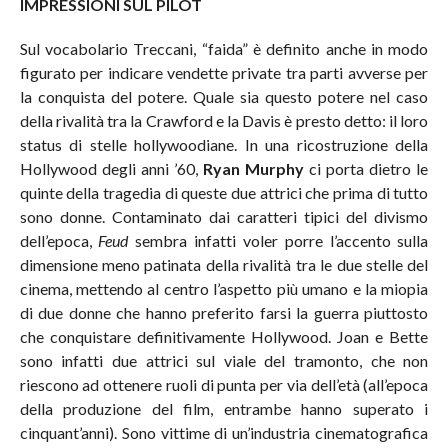
IMPRESSIONI SUL PILOT
Sul vocabolario Treccani, “faida” è definito anche in modo
figurato per indicare vendette private tra parti avverse per
la conquista del potere. Quale sia questo potere nel caso
della rivalità tra la Crawford e la Davis è presto detto: il loro
status di stelle hollywoodiane. In una ricostruzione della
Hollywood degli anni ’60,
Ryan Murphy
ci porta dietro le
quinte della tragedia di queste due attrici che prima di tutto
sono donne. Contaminato dai caratteri tipici del divismo
dell’epoca,
Feud
sembra infatti voler porre l’accento sulla
dimensione meno patinata della rivalità tra le due stelle del
cinema, mettendo al centro l’aspetto più umano e la miopia
di due donne che hanno preferito farsi la guerra piuttosto
che conquistare definitivamente Hollywood. Joan e Bette
sono infatti due attrici sul viale del tramonto, che non
riescono ad ottenere ruoli di punta per via dell’età (all’epoca
della produzione del film, entrambe hanno superato i
cinquant’anni). Sono vittime di un’industria cinematografica