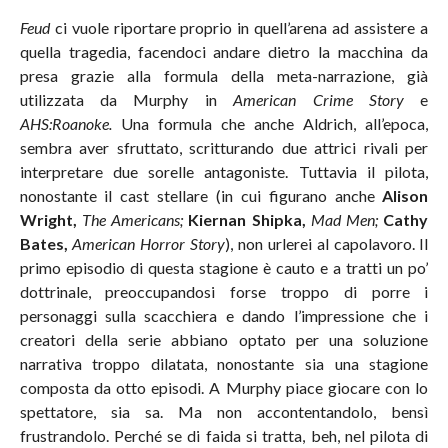
Feud
ci vuole riportare proprio in quell’arena ad assistere a
quella tragedia, facendoci andare dietro la macchina da
presa grazie alla formula della meta-narrazione, già
utilizzata da Murphy in
American Crime Story
e
AHS:Roanoke.
Una formula che anche Aldrich, all’epoca,
sembra aver sfruttato, scritturando due attrici rivali per
interpretare due sorelle antagoniste. Tuttavia il pilota,
nonostante il cast stellare (in cui figurano anche
Alison
Wright,
The Americans;
Kiernan Shipka,
Mad Men;
Cathy
Bates,
American Horror Story
), non urlerei al capolavoro. Il
primo episodio di questa stagione è cauto e a tratti un po’
dottrinale, preoccupandosi forse troppo di porre i
personaggi sulla scacchiera e dando l’impressione che i
creatori della serie abbiano optato per una soluzione
narrativa troppo dilatata, nonostante sia una stagione
composta da otto episodi. A Murphy piace giocare con lo
spettatore, sia sa. Ma non accontentandolo, bensì
frustrandolo. Perché se di faida si tratta, beh, nel pilota di