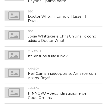
Beyond – prima parte
BBC
Doctor Who: il ritorno di Russell T
Davies
BBC
Jodie Whittaker e Chris Chibnall dicono
addio a Doctor Who!
CURIOSITÀ
Italiansubs si rifà il look!
AMAZON
Neil Gaiman raddoppia su Amazon con
Anansi Boys!
AMAZON
RINNOVO – Seconda stagione per
Good Omens!