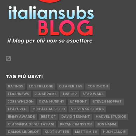
TAG PIÙ USATI
RATINGS
LO STRILLONE
GLI APERITIVI
COMIC-CON
FLASHNEWS
J. J. ABRAMS
TRAILER
STAR WARS
JOSS WHEDON
RYAN MURPHY
UPFRONT
STEVEN MOFFAT
FEATURED
MICHAEL AUSIELLO
STEVEN SPIELBERG
EMMY AWARDS
BEST OF
DAVID TENNANT
MARVEL STUDIOS
CLASSIFICA DEGLI ITASIANI
BRYAN CRANSTON
JON HAMM
DAMON LINDELOF
KURT SUTTER
MATT SMITH
HUGH LAURIE