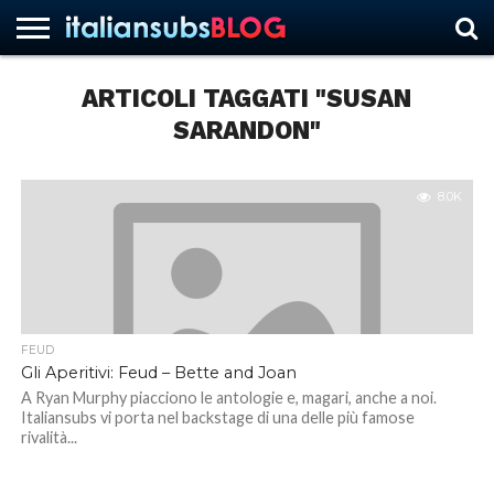
ARTICOLI TAGGATI "SUSAN
SARANDON"
HOME
NEWS
ASCOLTI
RECENSIONI
INTERVISTE
CURIOSITÀ
CHI
CONTATTACI
FORUM
ITALIANSUBS
SIAMO
8.0K
FEUD
Gli Aperitivi: Feud – Bette and Joan
A Ryan Murphy piacciono le antologie e, magari, anche a noi.
Italiansubs vi porta nel backstage di una delle più famose
rivalità...