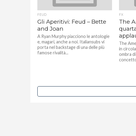
FEUD
FX
Gli Aperitivi: Feud – Bette
The A
and Joan
quart
appla
A Ryan Murphy piacciono le antologie
e, magari, anche a noi. Italiansubs vi
The Amer
porta nel backstage di una delle più
in circo
famose rivalità...
ombra di 
concetto 