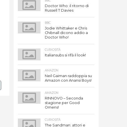
BBC
Doctor Who: il ritorno di
Russell T Davies
BBC
Jodie Whittaker e Chris
Chibnall dicono addio a
Doctor Who!
CURIOSITÀ
Italiansubs si rifà il look!
AMAZON
Neil Gaiman raddoppia su
Amazon con Anansi Boys!
AMAZON
RINNOVO – Seconda
stagione per Good
Omens!
CURIOSITÀ
The Sandman: attori e