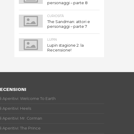
personaggi – parte 8
CURIOSITÀ
The Sandman: attori e
personaggi – parte 7
LUPIN
Lupin stagione 2: la
Recensione!
ECENSIONI
li Aperitivi: Welcome To Earth
li Aperitivi: Heels
li Aperitivi: Mr. Corman
li Aperitivi: The Prince