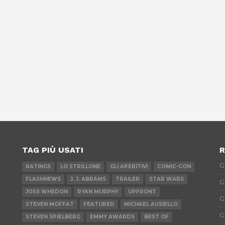
TAG PIÙ USATI
R
G
RATINGS
LO STRILLONE
GLI APERITIVI
COMIC-CON
FLASHNEWS
J. J. ABRAMS
TRAILER
STAR WARS
G
JOSS WHEDON
RYAN MURPHY
UPFRONT
G
STEVEN MOFFAT
FEATURED
MICHAEL AUSIELLO
G
STEVEN SPIELBERG
EMMY AWARDS
BEST OF