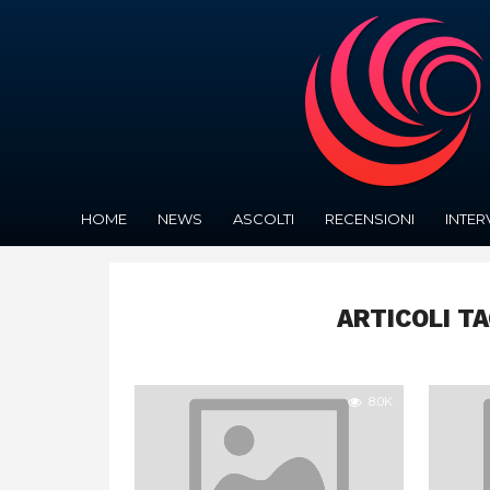
HOME
NEWS
ASCOLTI
RECENSIONI
INTER
ARTICOLI T
8.0K