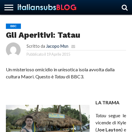
BBC
Gli Aperitivi: Tatau
HOME
NEWS
ASCOLTI
RECENSIONI
INTERVISTE
CURIOSITÀ
CHI
CONTATTACI
FORUM
ITALIANSUBS
SIAMO
Scritto da
Jacopo Msn
Pubblicato il
19 Aprile 2015
Un misterioso omicidio in un’esotica isola avvolta dalla
cultura Maori. Questo è
Tatau
di BBC3.
LA TRAMA
Tatau
segue le
vicende di Kyle
(
Joe Layton
) e