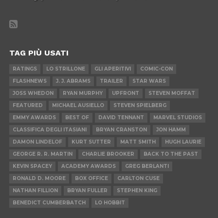
TAG PIÙ USATI
RATINGS
LO STRILLONE
GLI APERITIVI
COMIC-CON
FLASHNEWS
J. J. ABRAMS
TRAILER
STAR WARS
JOSS WHEDON
RYAN MURPHY
UPFRONT
STEVEN MOFFAT
FEATURED
MICHAEL AUSIELLO
STEVEN SPIELBERG
EMMY AWARDS
BEST OF
DAVID TENNANT
MARVEL STUDIOS
CLASSIFICA DEGLI ITASIANI
BRYAN CRANSTON
JON HAMM
DAMON LINDELOF
KURT SUTTER
MATT SMITH
HUGH LAURIE
GEORGE R. R. MARTIN
CHARLIE BROOKER
BACK TO THE PAST
KEVIN SPACEY
ACADEMY AWARDS
GREG BERLANTI
RONALD D. MOORE
BOX OFFICE
CARLTON CUSE
NATHAN FILLION
BRYAN FULLER
STEPHEN KING
BENEDICT CUMBERBATCH
LO HOBBIT