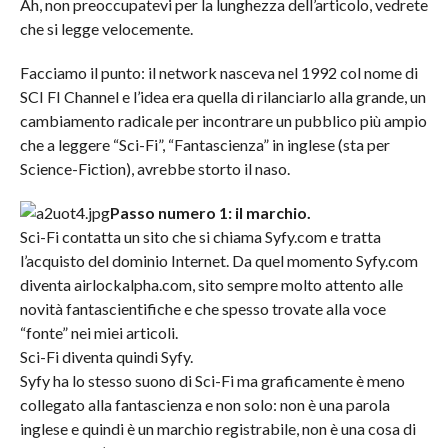
Ah, non preoccupatevi per la lunghezza dell’articolo, vedrete
che si legge velocemente.
Facciamo il punto: il network nasceva nel 1992 col nome di
SCI FI Channel e l’idea era quella di rilanciarlo alla grande, un
cambiamento radicale per incontrare un pubblico più ampio
che a leggere “Sci-Fi”, “Fantascienza” in inglese (sta per
Science-Fiction), avrebbe storto il naso.
Passo numero 1: il marchio.
Sci-Fi contatta un sito che si chiama Syfy.com e tratta
l’acquisto del dominio Internet. Da quel momento Syfy.com
diventa airlockalpha.com, sito sempre molto attento alle
novità fantascientifiche e che spesso trovate alla voce
“fonte” nei miei articoli.
Sci-Fi diventa quindi Syfy.
Syfy ha lo stesso suono di Sci-Fi ma graficamente è meno
collegato alla fantascienza e non solo: non è una parola
inglese e quindi è un marchio registrabile, non è una cosa di