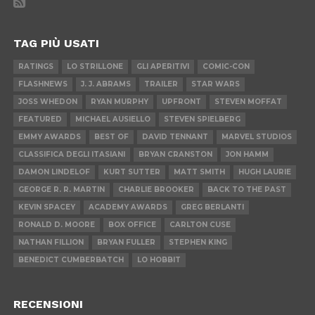
TAG PIÙ USATI
RATINGS
LO STRILLONE
GLI APERITIVI
COMIC-CON
FLASHNEWS
J. J. ABRAMS
TRAILER
STAR WARS
JOSS WHEDON
RYAN MURPHY
UPFRONT
STEVEN MOFFAT
FEATURED
MICHAEL AUSIELLO
STEVEN SPIELBERG
EMMY AWARDS
BEST OF
DAVID TENNANT
MARVEL STUDIOS
CLASSIFICA DEGLI ITASIANI
BRYAN CRANSTON
JON HAMM
DAMON LINDELOF
KURT SUTTER
MATT SMITH
HUGH LAURIE
GEORGE R. R. MARTIN
CHARLIE BROOKER
BACK TO THE PAST
KEVIN SPACEY
ACADEMY AWARDS
GREG BERLANTI
RONALD D. MOORE
BOX OFFICE
CARLTON CUSE
NATHAN FILLION
BRYAN FULLER
STEPHEN KING
BENEDICT CUMBERBATCH
LO HOBBIT
RECENSIONI