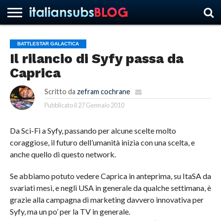
BATTLESTAR GALACTICA
Il rilancio di Syfy passa da
HOME
NEWS
ASCOLTI
RECENSIONI
INTERVISTE
CURIOSITÀ
CHI
CONTATTACI
FORUM
ITALIANSUBS
Caprica
SIAMO
Scritto da
zefram cochrane
Pubblicato il
27 Gennaio 2010
Da Sci-Fi a Syfy, passando per alcune scelte molto
coraggiose, il futuro dell’umanità inizia con una scelta, e
anche quello di questo network.
Se abbiamo potuto vedere Caprica in anteprima, su ItaSA da
svariati mesi, e negli USA in generale da qualche settimana, è
grazie alla campagna di marketing davvero innovativa per
Syfy, ma un po’ per la TV in generale.