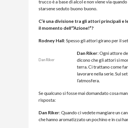
trucco è a base di alcol e non viene via quand
starsene seduto buono buono.
C’è una divisione tra gli attori principali e
il momento dell'”Azione!”?
Rodney Hall
: Spesso gli attori girano per il s
Dan Riker
: Ogni attore de
dicono che gli attori si mo
Dan Riker
terra. Ci trattano come fa
lavorare nella serie. Sul se
l’atmosfera.
Se qualcuno si fosse mai domandato cosa mang
risposta:
Dan Riker
: Quando ci vedete mangiare un cane,
che hanno aromatizzato un pochino e in cui han