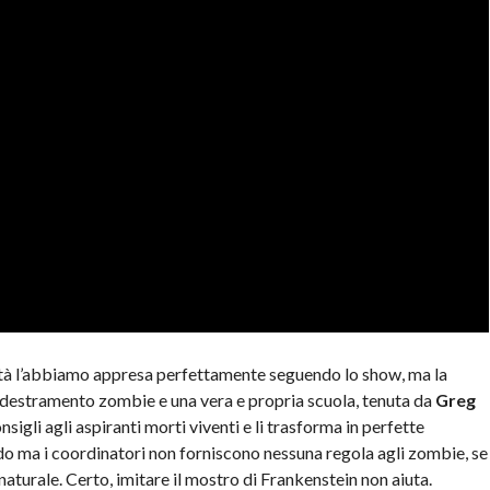
rità l’abbiamo appresa perfettamente seguendo lo show, ma la
addestramento zombie e una vera e propria scuola, tenuta da
Greg
nsigli agli aspiranti morti viventi e li trasforma in perfette
 ma i coordinatori non forniscono nessuna regola agli zombie, se
naturale. Certo, imitare il mostro di Frankenstein non aiuta.