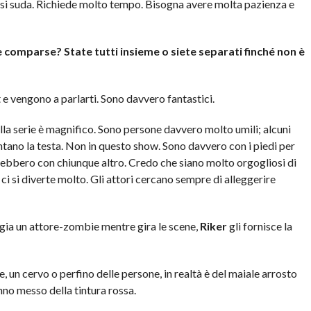
o si suda. Richiede molto tempo. Bisogna avere molta pazienza e
 le comparse? State tutti insieme o siete separati finché non è
et e vengono a parlarti. Sono davvero fantastici.
lla serie è magnifico. Sono persone davvero molto umili; alcuni
ntano la testa. Non in questo show. Sono davvero con i piedi per
rebbero con chiunque altro. Credo che siano molto orgogliosi di
t ci si diverte molto. Gli attori cercano sempre di alleggerire
ia un attore-zombie mentre gira le scene,
Riker
gli fornisce la
 un cervo o perfino delle persone, in realtà è del maiale arrosto
no messo della tintura rossa.