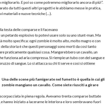
 migliorarlo. E poi so come potremmo migliorarlo ancora di più!”.
to da tutti questi altri progetti e le abbiamo messe in pratica,
i materiali e nuove tecniche (…).
lla testa delle comparse e li facevano
ui un petardo esplosivo lo potevi usare solo su uno stunt-man. Ma
ità molto specifica: ogni zombie è molto alto, molto magro e con
 della storia è che questi personaggi sono morti da così tanto
re praticamente qualsiasi cosa. Mangerebbero un cavallo, un
he funziona ad aria compressa. Si riempie un tubo con del sangue e
uzzo di sangue. Lo si attacca su chi ti serve e così si ottiene
Una delle scene più famigerate nel fumetto è quella in cui gli
zombie mangiano un cavallo. Come siete riusciti a girare
a scorpacciata in piena regola. Avevamo trenta comparse buttate
 e hanno iniziato a lacerarne le interiora e loro sembravano fuori