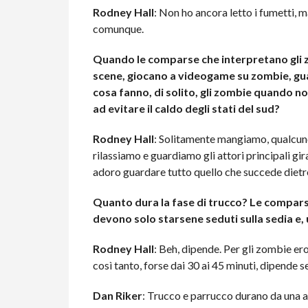
Rodney Hall
: Non ho ancora letto i fumetti, 
comunque.
Quando le comparse che interpretano gli z
scene, giocano a videogame su zombie, gua
cosa fanno, di solito, gli zombie quando no
ad evitare il caldo degli stati del sud?
Rodney Hall
: Solitamente mangiamo, qualcuno
rilassiamo e guardiamo gli attori principali gir
adoro guardare tutto quello che succede dietro
Quanto dura la fase di trucco? Le compars
devono solo starsene seduti sulla sedia e, 
Rodney Hall
: Beh, dipende. Per gli zombie ero
così tanto, forse dai 30 ai 45 minuti, dipende s
Dan Riker
: Trucco e parrucco durano da una a t