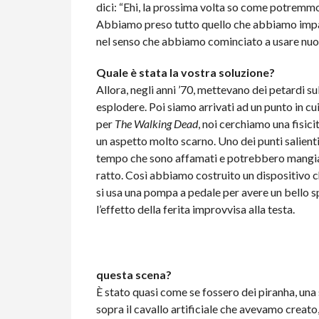
dici: “Ehi, la prossima volta so come potremmo
Abbiamo preso tutto quello che abbiamo impara
nel senso che abbiamo cominciato a usare nuov
Quale è stata la vostra soluzione?
Allora, negli anni ’70, mettevano dei petardi su
esplodere. Poi siamo arrivati ad un punto in c
per
The Walking Dead
, noi cerchiamo una fisic
un aspetto molto scarno. Uno dei punti salienti
tempo che sono affamati e potrebbero mangia
ratto. Così abbiamo costruito un dispositivo c
si usa una pompa a pedale per avere un bello spr
l’effetto della ferita improvvisa alla testa.
questa scena?
È stato quasi come se fossero dei piranha, un
sopra il cavallo artificiale che avevamo creato,