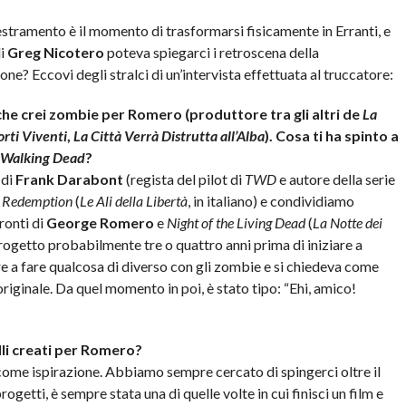
estramento è il momento di trasformarsi fisicamente in Erranti, e
di
Greg Nicotero
poteva spiegarci i retroscena della
ne? Eccovi degli stralci di un’intervista effettuata al truccatore:
che crei zombie per Romero (produttore tra gli altri de
La
rti Viventi
,
La Città Verrà Distrutta all’Alba
). Cosa ti ha spinto a
 Walking Dead
?
 di
Frank Darabont
(regista del pilot di
TWD
e autore della serie
 Redemption
(
Le Ali della Libertà
, in italiano) e condividiamo
ronti di
George Romero
e
Night of the Living Dead
(
La Notte dei
rogetto probabilmente tre o quattro anni prima di iniziare a
re a fare qualcosa di diverso con gli zombie e si chiedeva come
iginale. Da quel momento in poi, è stato tipo: “Ehi, amico!
lli creati per Romero?
ome ispirazione. Abbiamo sempre cercato di spingerci oltre il
rogetti, è sempre stata una di quelle volte in cui finisci un film e