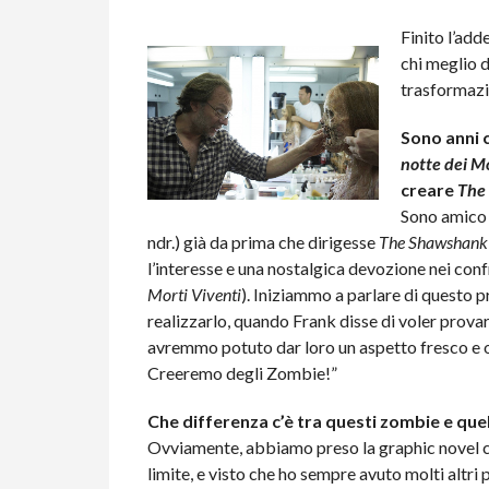
Finito l’add
chi meglio 
trasformazio
Sono anni 
notte dei Mo
creare
The
Sono amico
ndr.) già da prima che dirigesse
The Shawshank
l’interesse e una nostalgica devozione nei conf
Morti Viventi
). Iniziammo a parlare di questo p
realizzarlo, quando Frank disse di voler prova
avremmo potuto dar loro un aspetto fresco e or
Creeremo degli Zombie!”
Che differenza c’è tra questi zombie e que
Ovviamente, abbiamo preso la graphic novel c
limite, e visto che ho sempre avuto molti altri p