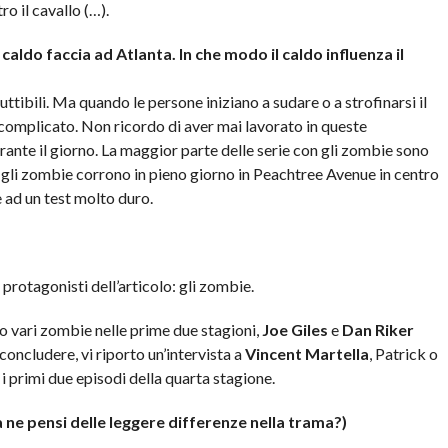
ro il cavallo (…).
aldo faccia ad Atlanta. In che modo il caldo influenza il
ttibili. Ma quando le persone iniziano a sudare o a strofinarsi il
 È complicato. Non ricordo di aver mai lavorato in queste
urante il giorno. La maggior parte delle serie con gli zombie sono
cui gli zombie corrono in pieno giorno in Peachtree Avenue in centro
 ad un test molto duro.
 protagonisti dell’articolo: gli zombie.
o vari zombie nelle prime due stagioni,
Joe Giles
e
Dan Riker
concludere, vi riporto un’intervista a
Vincent Martella
, Patrick o
 i primi due episodi della quarta stagione.
a ne pensi delle leggere differenze nella trama?)