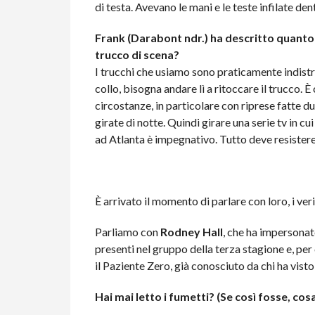
di testa. Avevano le mani e le teste infilate dent
Frank (Darabont ndr.) ha descritto quanto c
trucco di scena?
I trucchi che usiamo sono praticamente indistru
collo, bisogna andare lì a ritoccare il trucco.
circostanze, in particolare con riprese fatte d
girate di notte. Quindi girare una serie tv in 
ad Atlanta è impegnativo. Tutto deve resistere
È arrivato il momento di parlare con loro, i veri
Parliamo con
Rodney Hall
, che ha impersonat
presenti nel gruppo della terza stagione e, per 
il Paziente Zero, già conosciuto da chi ha visto
Hai mai letto i fumetti? (Se così fosse, cos