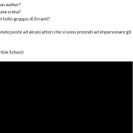
 un
walker
?
una scena?
l folto gruppo di Erranti?
ate poste ad alcuni attori che si sono prestati ad impersonare gli
ombie School: