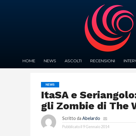
HOME
NEWS
ASCOLTI
RECENSIONI
INTER
NEWS
ItaSA e Seriangolo
gli Zombie di The
Scritto da
Abelardo
Pubblicato il
9 Gennaio 2014