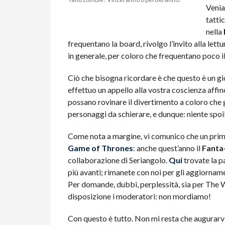
Venia
tatti
nella
frequentano la board, rivolgo l’invito alla lettur
in generale, per coloro che frequentano poco il
Ciò che bisogna ricordare è che questo è un gio
effettuo un appello alla vostra coscienza affin
possano rovinare il divertimento a coloro che gi
personaggi da schierare, e dunque: niente spoil
Come nota a margine, vi comunico che un prim
Game of Thrones
: anche quest’anno il
Fanta
collaborazione di Seriangolo.
Qui
trovate la p
più avanti; rimanete con noi per gli aggiorname
Per domande, dubbi, perplessità, sia per The
disposizione i moderatori: non mordiamo!
Con questo è tutto. Non mi resta che augurarvi