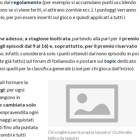
to dal
regolamento
(per esempio si accumulano punti uccidendo
 se si viene feriti, si attirano zombie ecc.). I punteggi verranno
, per poi essere inseriti sul gioco e quindi applicati a tutti i
he adesso, a stagione inoltrata
, partendo alla pari per il
premio
gli episodi dal 9 al 16) e, soprattutto, per il premio riservato
, infatti, considererà solo i punti ottenuti dal nono episodio in poi
ete già fatto) sul forum di Italiansubs e postare sul
topic
dedicato
i quelli per la classifica generale (cioè per chi gioca dall’inizio).
ali formare la
gi
: per ogni
angono in
re
cambiata solo
 compravendita ogni
onaggi acquistati
i fino alla puntata
Chi scegliere per la propria squadra? Occhio alla
ombi e tutti
tattica da seguire!