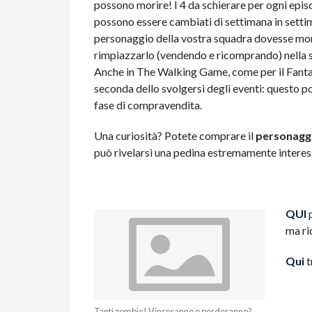
possono morire! I 4 da schierare per ogni episo
possono essere cambiati di settimana in setti
personaggio della vostra squadra dovesse mor
rimpiazzarlo (vendendo e ricomprando) nella s
Anche in The Walking Game, come per il Fantac
seconda dello svolgersi degli eventi: questo po
fase di compravendita.
Una curiosità? Potete comprare il
personagg
può rivelarsi una pedina estremamente interessa
QUI
p
ma ri
Qui
t
Tanti zombie! Vinceranno o perderanno?