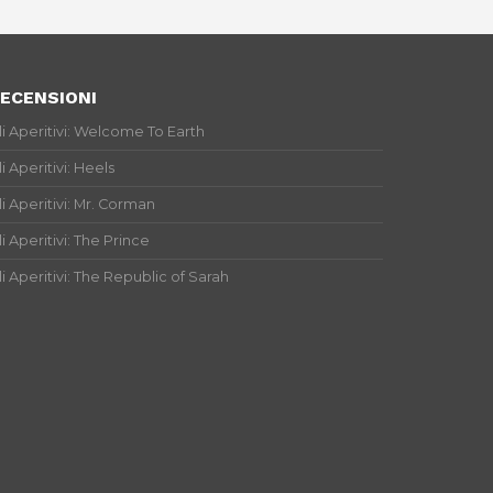
ECENSIONI
li Aperitivi: Welcome To Earth
li Aperitivi: Heels
li Aperitivi: Mr. Corman
li Aperitivi: The Prince
li Aperitivi: The Republic of Sarah