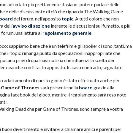
mo ad un lato più prettamente itasiano: potete parlare delle
che e delle discussioni e di ciò che riguarda The Walking Game
board
del forum, nell’apposito
topic
. A tutti coloro che non
a dell’
avviso di sezione
inerente le discussioni sul fumetto, e più
 forum, una lettura al
regolamento generale
.
co: sappiamo bene che è un telefilm e gli spoiler ci sono, tanti, ma
chè il topic rimanga pulito da speculazioni inappropriate che
ocano privi di qualsiasi notizia che influenzi la scelta dei
er, neanche con il tasto apposito. In caso contrario, segnalate.
o adattamento di questo gioco è stato effettuato anche per
-Game of Thrones
sarà presente nella
board
grazie alla
agina facebook del gioco, mentre il regolamento sarà reso noto
nti.
 Walking Dead che per Game of Thrones, sono sempre a vostra
 buon divertimento e invitarvi a chiamare amici e parenti per