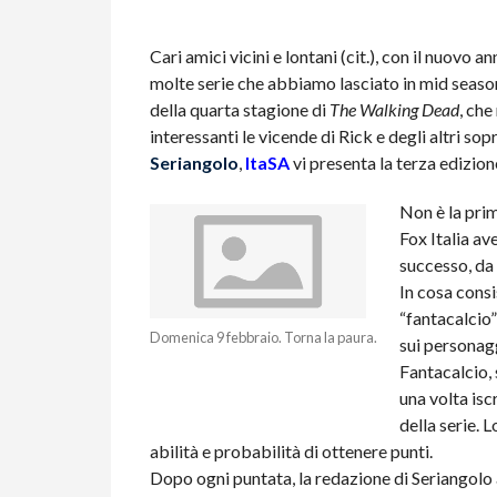
Cari amici vicini e lontani (cit.), con il nuovo 
molte serie che abbiamo lasciato in mid seaso
della quarta stagione di
The Walking Dead
, ch
interessanti le vicende di Rick e degli altri so
Seriangolo
,
ItaSA
vi presenta la terza edizion
Non è la prim
Fox Italia av
successo, da
In cosa consis
“fantacalcio”
Domenica 9 febbraio. Torna la paura.
sui personag
Fantacalcio, 
una volta iscr
della serie. 
abilità e probabilità di ottenere punti.
Dopo ogni puntata, la redazione di Seriangolo 