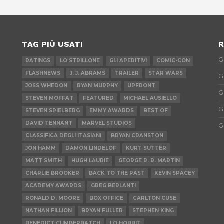
TAG PIÙ USATI
R
G
RATINGS
LO STRILLONE
GLI APERITIVI
COMIC-CON
FLASHNEWS
J. J. ABRAMS
TRAILER
STAR WARS
G
JOSS WHEDON
RYAN MURPHY
UPFRONT
G
STEVEN MOFFAT
FEATURED
MICHAEL AUSIELLO
G
STEVEN SPIELBERG
EMMY AWARDS
BEST OF
DAVID TENNANT
MARVEL STUDIOS
G
CLASSIFICA DEGLI ITASIANI
BRYAN CRANSTON
JON HAMM
DAMON LINDELOF
KURT SUTTER
MATT SMITH
HUGH LAURIE
GEORGE R. R. MARTIN
CHARLIE BROOKER
BACK TO THE PAST
KEVIN SPACEY
ACADEMY AWARDS
GREG BERLANTI
RONALD D. MOORE
BOX OFFICE
CARLTON CUSE
NATHAN FILLION
BRYAN FULLER
STEPHEN KING
BENEDICT CUMBERBATCH
LO HOBBIT