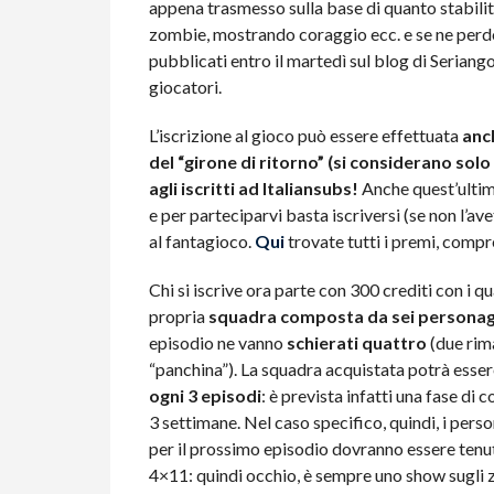
appena trasmesso sulla base di quanto stabili
zombie, mostrando coraggio ecc. e se ne perdono
pubblicati entro il martedì sul blog di Seriangolo
giocatori.
L’iscrizione al gioco può essere effettuata
anc
del “girone di ritorno” (si considerano solo 
agli iscritti ad Italiansubs!
Anche quest’ultimo
e per parteciparvi basta iscriversi (se non l’av
al fantagioco.
Qui
trovate tutti i premi, compres
Chi si iscrive ora parte con 300 crediti con i qu
propria
squadra composta da sei personag
episodio ne vanno
schierati quattro
(due rim
“panchina”). La squadra acquistata potrà esse
ogni 3 episodi
: è prevista infatti una fase di
3 settimane. Nel caso specifico, quindi, i pers
per il prossimo episodio dovranno essere tenut
4×11: quindi occhio, è sempre uno show sugli z