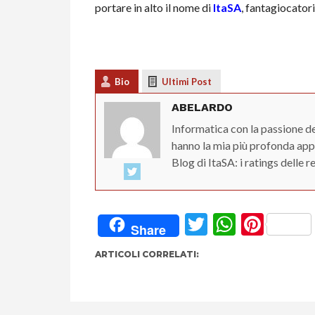
portare in alto il nome di
ItaSA
, fantagiocatori
Bio
Ultimi Post
ABELARDO
Informatica con la passione de
hanno la mia più profonda ap
Blog di ItaSA: i ratings delle r
Twitter
Whats
Pint
Share
ARTICOLI CORRELATI: