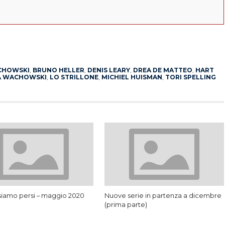
App
erest
CHOWSKI
,
BRUNO HELLER
,
DENIS LEARY
,
DREA DE MATTEO
,
HART
A WACHOWSKI
,
LO STRILLONE
,
MICHIEL HUISMAN
,
TORI SPELLING
 siamo persi – maggio 2020
Nuove serie in partenza a dicembre
(prima parte)