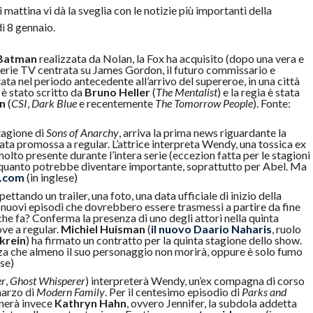
 mattina vi dà la sveglia con le notizie più importanti della
ì 8 gennaio.
Batman
realizzata da Nolan, la Fox ha acquisito (dopo una vera e
 serie TV centrata su James Gordon, il futuro commissario e
a nel periodo antecedente all’arrivo del supereroe, in una città
t è stato scritto da
Bruno Heller
(
The Mentalist
) e la regia è stata
n
(
CSI
,
Dark Blue
e recentemente
The Tomorrow People
). Fonte:
tagione di
Sons of Anarchy
, arriva la prima news riguardante la
ata promossa a regular. L’attrice interpreta Wendy, una tossica ex
olto presente durante l’intera serie (eccezion fatta per le stagioni
re quanto potrebbe diventare importante, soprattutto per Abel. Ma
e.com
(in inglese)
ettando un trailer, una foto, una data ufficiale di inizio della
nuovi episodi che dovrebbero essere trasmessi a partire da fine
che fa? Conferma la presenza di uno degli attori nella quinta
ove a regular.
Michiel Huisman
(
il nuovo Daario Naharis
, ruolo
krein
) ha firmato un contratto per la quinta stagione dello show.
a che almeno il suo personaggio non morirà, oppure è solo fumo
ese)
er
,
Ghost Whisperer
) interpreterà Wendy, un’ex compagna di corso
marzo di
Modern Family
. Per il centesimo episodio di
Parks and
rnerà invece
Kathryn Hahn
, ovvero Jennifer, la subdola addetta