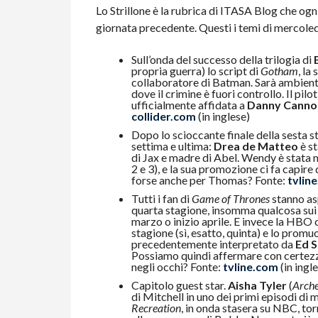
Lo Strillone è la rubrica di ITASA Blog che ogni
giornata precedente. Questi i temi di mercoled
Sull’onda del successo della trilogia di
propria guerra) lo script di
Gotham
, la
collaboratore di Batman. Sarà ambientat
dove il crimine è fuori controllo. Il pilo
ufficialmente affidata a
Danny Canno
collider.com
(in inglese)
Dopo lo scioccante finale della sesta s
settima e ultima:
Drea de Matteo
è st
di Jax e madre di Abel. Wendy è stata m
2 e 3), e la sua promozione ci fa capi
forse anche per Thomas? Fonte:
tvlin
Tutti i fan di
Game of Thrones
stanno asp
quarta stagione, insomma qualcosa sui 
marzo o inizio aprile. E invece la HBO 
stagione (sì, esatto, quinta) e lo promu
precedentemente interpretato da
Ed S
Possiamo quindi affermare con certezz
negli occhi? Fonte:
tvline.com
(in ingl
Capitolo guest star.
Aisha Tyler
(
Arch
di Mitchell in uno dei primi episodi di 
Recreation
, in onda stasera su NBC, to