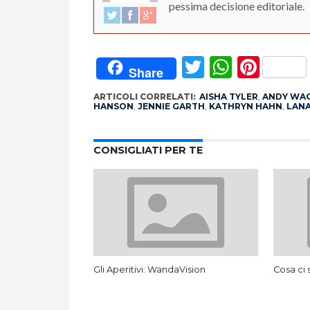
pessima decisione editoriale.
Twitter
Whats
Pint
Share
ARTICOLI CORRELATI:
AISHA TYLER
,
ANDY WA
HANSON
,
JENNIE GARTH
,
KATHRYN HAHN
,
LAN
CONSIGLIATI PER TE
Gli Aperitivi: WandaVision
Cosa ci