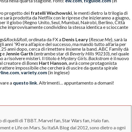
ta nella quarta stagione. Fonti:
ew.com
,
tvguide.com
(in
ovo progetto dei
fratelli Wachowski
, le menti dietro la trilogia di
e sarà prodotta da Netflix con le riprese che inizieranno a giugno,
er il globo (Regno Unito, Seul, Mumbai, Nairobi, Berlino, Città
che improvvisamente condividino la stessa identica e scioccante
gs&Rock&Roll
, ordinata da FX a
Denis Leary
(
Rescue Me
), sarà la
li anni ’90 era all’apice del successo, ma mandò tutto all’aria per
a, 25 anni dopo, cerca di rimettere insieme la band. ABC Family dà
g
e
Jennie Garth
(entrambe star di
Beverly Hills 90210
), nel quale
 a risolvere misteri. Il titolo è
Mystery Girls
.
Backstrom
è il nuovo
al creatore di
Bones
Hart Hanson
, avrà come protagonista
rattere impossibile che cercherà di uscire da questa spirale
vline.com
,
variety.com
(in inglese)
rovare a
questo link
. Altrimenti… appuntamento a domani!
o di quelli di TBBT. Marvel fan, Star Wars fan, Halo fan.
ent e Life on Mars. Su ItaSA Blog dal 2012, sono dietro a ogni