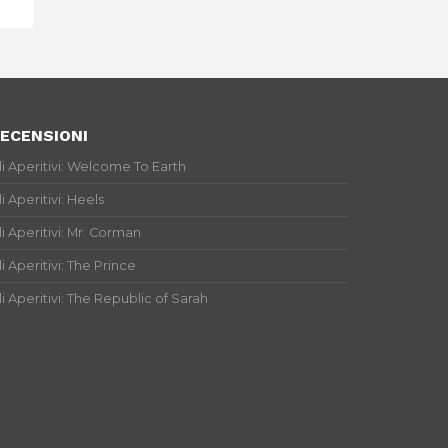
ECENSIONI
li Aperitivi: Welcome To Earth
li Aperitivi: Heels
li Aperitivi: Mr. Corman
li Aperitivi: The Prince
li Aperitivi: The Republic of Sarah