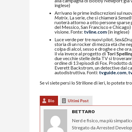
alla campagna di Bobby Newport già vis
inglese)
Arrivano le prime indiscrezioni sul nu
Matrix
. La serie, che si chiamerà
Sense8
ruoterà attorno a otto persone sparse p
del Messico, San Francisco e Chicago) 
visione. Fonte:
tvline.com
(in inglese)
Luce verde per tre nuovi pilot.
Sex&Dru
storia di un rocker di mezza età che neg
colpa di alcol, sesso e droghe e che or
il via invece al progetto di
Tori Spellin
due vecchie stelle della TV si troveranno
ordine di 13 episodi di Fox. Prodotto d
Everett Backstrom, un detective dal ca
autodistruttiva. Fonti:
tvguide.com
,
t
Se vi siete persi lo Strillone di ieri, lo potete t
Bio
Ultimi Post
BETTARO
Nerd e fisico, ma più simpatic
Stregato da Arrested Developm