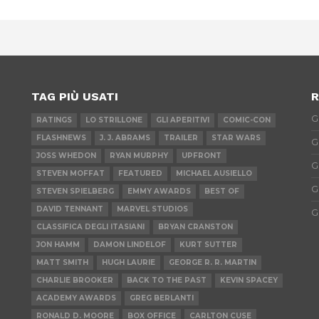
TAG PIÙ USATI
R
G
RATINGS
LO STRILLONE
GLI APERITIVI
COMIC-CON
FLASHNEWS
J. J. ABRAMS
TRAILER
STAR WARS
G
JOSS WHEDON
RYAN MURPHY
UPFRONT
G
STEVEN MOFFAT
FEATURED
MICHAEL AUSIELLO
G
STEVEN SPIELBERG
EMMY AWARDS
BEST OF
DAVID TENNANT
MARVEL STUDIOS
G
CLASSIFICA DEGLI ITASIANI
BRYAN CRANSTON
JON HAMM
DAMON LINDELOF
KURT SUTTER
MATT SMITH
HUGH LAURIE
GEORGE R. R. MARTIN
CHARLIE BROOKER
BACK TO THE PAST
KEVIN SPACEY
ACADEMY AWARDS
GREG BERLANTI
RONALD D. MOORE
BOX OFFICE
CARLTON CUSE