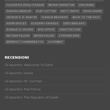
CLASSIFICA DEGLI ITASIANI
BRYAN CRANSTON
JON HAMM
DAMON LINDELOF
KURT SUTTER
MATT SMITH
HUGH LAURIE
GEORGE R. R. MARTIN
CHARLIE BROOKER
BACK TO THE PAST
KEVIN SPACEY
ACADEMY AWARDS
GREG BERLANTI
RONALD D. MOORE
BOX OFFICE
CARLTON CUSE
NATHAN FILLION
BRYAN FULLER
STEPHEN KING
BENEDICT CUMBERBATCH
LO HOBBIT
RECENSIONI
Gli Aperitivi: Welcome To Earth
Gli Aperitivi: Heels
Gli Aperitivi: Mr. Corman
Gli Aperitivi: The Prince
Gli Aperitivi: The Republic of Sarah