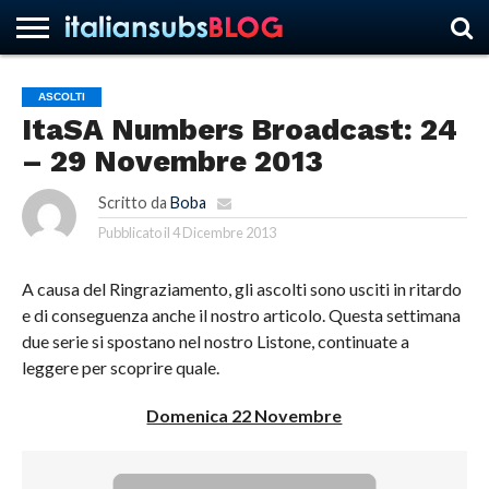
ASCOLTI
ItaSA Numbers Broadcast: 24
HOME
NEWS
ASCOLTI
RECENSIONI
INTERVISTE
CURIOSITÀ
CHI
CONTATTACI
FORUM
ITALIANSUBS
– 29 Novembre 2013
SIAMO
Scritto da
Boba
Pubblicato il
4 Dicembre 2013
A causa del Ringraziamento, gli ascolti sono usciti in ritardo
e di conseguenza anche il nostro articolo. Questa settimana
due serie si spostano nel nostro Listone, continuate a
leggere per scoprire quale.
Domenica 22 Novembre