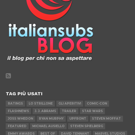
TAG PIÙ USATI
RATINGS
LO STRILLONE
GLI APERITIVI
COMIC-CON
FLASHNEWS
J. J. ABRAMS
TRAILER
STAR WARS
JOSS WHEDON
RYAN MURPHY
UPFRONT
STEVEN MOFFAT
FEATURED
MICHAEL AUSIELLO
STEVEN SPIELBERG
EMMY AWARDS
BEST OF
DAVID TENNANT
MARVEL STUDIOS