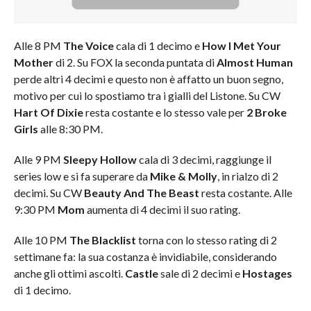
Alle 8 PM
The Voice
cala di 1 decimo e
How I Met Your
Mother
di 2. Su FOX la seconda puntata di
Almost Human
perde altri 4 decimi e questo non è affatto un buon segno,
motivo per cui lo spostiamo tra i gialli del Listone. Su CW
Hart Of Dixie
resta costante e lo stesso vale per
2 Broke
Girls
alle 8:30 PM.
Alle 9 PM
Sleepy Hollow
cala di 3 decimi, raggiunge il
series low e si fa superare da
Mike & Molly
, in rialzo di 2
decimi. Su CW
Beauty And The Beast
resta costante. Alle
9:30 PM
Mom
aumenta di 4 decimi il suo rating.
Alle 10 PM
The Blacklist
torna con lo stesso rating di 2
settimane fa: la sua costanza è invidiabile, considerando
anche gli ottimi ascolti.
Castle
sale di 2 decimi e
Hostages
di 1 decimo.