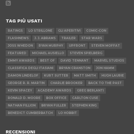
TAG PIÙ USATI
RATINGS
LO STRILLONE
GLI APERITIVI
COMIC-CON
FLASHNEWS
J. J. ABRAMS
TRAILER
STAR WARS
JOSS WHEDON
RYAN MURPHY
UPFRONT
STEVEN MOFFAT
FEATURED
MICHAEL AUSIELLO
STEVEN SPIELBERG
EMMY AWARDS
BEST OF
DAVID TENNANT
MARVEL STUDIOS
CLASSIFICA DEGLI ITASIANI
BRYAN CRANSTON
JON HAMM
DAMON LINDELOF
KURT SUTTER
MATT SMITH
HUGH LAURIE
GEORGE R. R. MARTIN
CHARLIE BROOKER
BACK TO THE PAST
KEVIN SPACEY
ACADEMY AWARDS
GREG BERLANTI
RONALD D. MOORE
BOX OFFICE
CARLTON CUSE
NATHAN FILLION
BRYAN FULLER
STEPHEN KING
BENEDICT CUMBERBATCH
LO HOBBIT
RECENSIONI