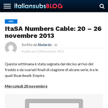
AMC
ItaSA Numbers Cable: 20 – 26
HOME
NEWS
ASCOLTI
RECENSIONI
INTERVISTE
CURIOSITÀ
CHI
CONTATTACI
FORUM
ITALIANSUBS
novembre 2013
SIAMO
Scritto da
Abelardo
Pubblicato il
28 Novembre 2013
Questa settimana è stata segnata dal deciso arrivo del
freddo e da svariati finali di stagione di alcune serie, tra le
quali Boardwalk Empire.
Mercoledì 20 novembre