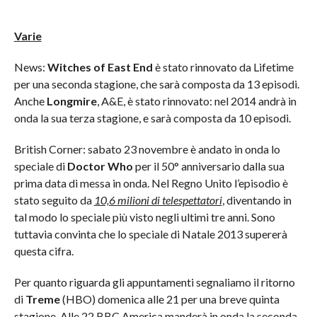
Varie
News:
Witches of East End
è stato rinnovato da Lifetime
per una seconda stagione, che sarà composta da 13 episodi.
Anche
Longmire
, A&E, è stato rinnovato: nel 2014 andrà in
onda la sua terza stagione, e sarà composta da 10 episodi.
British Corner: sabato 23 novembre è andato in onda lo
speciale di
Doctor Who
per il 50° anniversario dalla sua
prima data di messa in onda. Nel Regno Unito l’episodio è
stato seguito da
10,6 milioni di telespettatori
, diventando in
tal modo lo speciale più visto negli ultimi tre anni. Sono
tuttavia convinta che lo speciale di Natale 2013 supererà
questa cifra.
Per quanto riguarda gli appuntamenti segnaliamo il ritorno
di
Treme
(HBO) domenica alle 21 per una breve quinta
stagione. Alle 22 BBC America manderà in onda la seconda