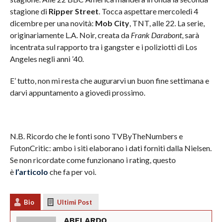
stagione di
Ripper Street
. Tocca aspettare mercoledì 4
dicembre per una novità:
Mob City
, TNT, alle 22. La serie,
originariamente L.A. Noir, creata da
Frank Darabont
, sarà
incentrata sul rapporto tra i gangster e i poliziotti di Los
Angeles negli anni ’40.
E’ tutto, non mi resta che augurarvi un buon fine settimana e
darvi appuntamento a giovedì prossimo.
N.B. Ricordo che le fonti sono TVByTheNumbers e
FutonCritic: ambo i siti elaborano i dati forniti dalla Nielsen.
Se non ricordate come funzionano i rating, questo
è
l’articolo
che fa per voi.
Bio
Ultimi Post
ABELARDO