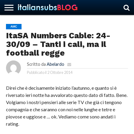
AMC
ItaSA Numbers Cable: 24-
HOME
NEWS
ASCOLTI
RECENSIONI
INTERVISTE
CURIOSITÀ
CHI
CONTATTACI
FORUM
ITALIANSUBS
30/09 – Tanti i cali, ma il
SIAMO
football regge
Scritto da
Abelardo
Pubblicato il
2 Ottobre 2014
Direi che è decisamente iniziato l’autunno, e quanto si è
riversato ieri notte ha avvalorato questo dato di fatto. Bene.
Volgiamo i nostri pensieri alle serie TV che già ci tengono
compagnia
e che saranno con noi nelle lunghe e tetre e
piovose e uggiose e … ok. Vediamo come sono andati i
rating.