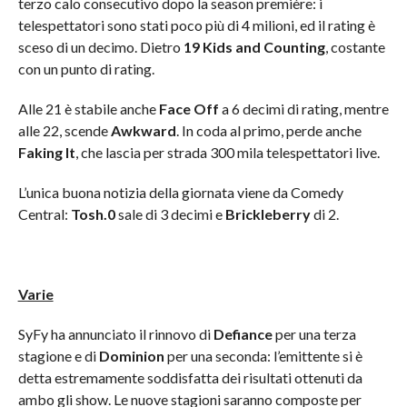
terzo calo consecutivo dopo la season première: i
telespettatori sono stati poco più di 4 milioni, ed il rating è
sceso di un decimo. Dietro
19 Kids and Counting
, costante
con un punto di rating.
Alle 21 è stabile anche
Face Off
a 6 decimi di rating, mentre
alle 22, scende
Awkward
. In coda al primo, perde anche
Faking It
, che lascia per strada 300 mila telespettatori live.
L’unica buona notizia della giornata viene da Comedy
Central:
Tosh.0
sale di 3 decimi e
Brickleberry
di 2.
Varie
SyFy ha annunciato il rinnovo di
Defiance
per una terza
stagione e di
Dominion
per una seconda: l’emittente si è
detta estremamente soddisfatta dei risultati ottenuti da
ambo gli show. Le nuove stagioni saranno composte per