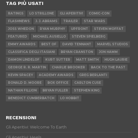
TAG PIÙ USATI
RATINGS
LO STRILLONE
GLI APERITIVI
COMIC-CON
FLASHNEWS
J. J. ABRAMS
TRAILER
STAR WARS
JOSS WHEDON
RYAN MURPHY
UPFRONT
STEVEN MOFFAT
FEATURED
MICHAEL AUSIELLO
STEVEN SPIELBERG
EMMY AWARDS
BEST OF
DAVID TENNANT
MARVEL STUDIOS
CLASSIFICA DEGLI ITASIANI
BRYAN CRANSTON
JON HAMM
DAMON LINDELOF
KURT SUTTER
MATT SMITH
HUGH LAURIE
GEORGE R. R. MARTIN
CHARLIE BROOKER
BACK TO THE PAST
KEVIN SPACEY
ACADEMY AWARDS
GREG BERLANTI
RONALD D. MOORE
BOX OFFICE
CARLTON CUSE
NATHAN FILLION
BRYAN FULLER
STEPHEN KING
BENEDICT CUMBERBATCH
LO HOBBIT
RECENSIONI
Gli Aperitivi: Welcome To Earth
Gli Aperitivi: Heels