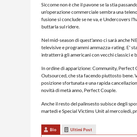
Siccome non è che il pavone se la stia passand
un'operazione commerciale sembra una telenove
fusione si conclude se ne va, e Undercovers l'
buttarla sul ridere.
Nel mid-season di quest'anno ci sarà anche NBC 
televisive e programmi ammazza-rating. E' sta
intratterrà gli americani con vecchi classici e b
In ordine di apparizione: Community, Perfect C
Outsourced, che sta facendo piuttosto bene. Va
posizione sfortunata e una rapida cancellazione
novità di metà anno, Perfect Couple.
Anche il resto del palinsesto subisce degli sp
martedì e Special Victims Unit al mercoledì, p
Bio
Ultimi Post