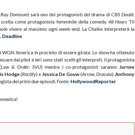
(
Ray Donovan
) sarà uno dei protagonisti del drama di CBS
Doubt
.
a scelta come protagonista femminile della comedy
48 Hours ‘Til
uole vivere al massimo ogni week-end. La Chalke interpreterà la
e
,
Deadline
 di WGN America in procinto di essere girata. Lo show ha ottenuto
sare dal pilot e ieri sono stati scelti gli interpreti. Il protagonista
(
Law & Order: SVU
) mentre i co-protagonisti saranno
Jurnee
is Hodge
(
Rectify
) e
Jessica De Gouw
(
Arrow
,
Dracula
).
Anthony
 regista dei primi due episodi. Fonte:
HollywoodReporter
domenica!