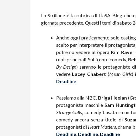
Lo Strillone è la rubrica di ItaSA Blog che o
giornata precedente. Questi i temi di sabato 2
Anche oggi praticamente solo castin
scelto per interpretare il protagonista
potremo vedere all’opera
Kim Raver
ruoli principali. Sul fronte comedy,
Reb
By Design
) saranno le protagoniste d
vedere
Lacey Chabert
(
Mean Girls
) 
Deadline
Passiamo alla NBC.
Briga Heelan
(
Gr
protagonista maschile
Sam Hunting
Strange Calls
, comedy basata su un fo
comedy ancora senza titolo di
Suza
protagonisti di
Heart Matters
, drama b
Deadline
,
Deadline
,
Deadline