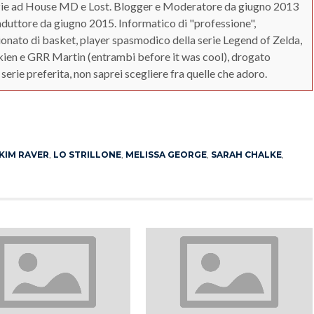
zie ad House MD e Lost. Blogger e Moderatore da giugno 2013
duttore da giugno 2015. Informatico di "professione",
ionato di basket, player spasmodico della serie Legend of Zelda,
kien e GRR Martin (entrambi before it was cool), drogato
serie preferita, non saprei scegliere fra quelle che adoro.
App
erest
KIM RAVER
,
LO STRILLONE
,
MELISSA GEORGE
,
SARAH CHALKE
,