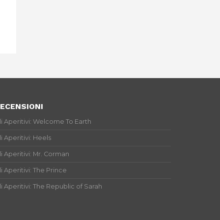
ECENSIONI
li Aperitivi: Welcome To Earth
li Aperitivi: Heels
li Aperitivi: Mr. Corman
li Aperitivi: The Prince
li Aperitivi: The Republic of Sarah