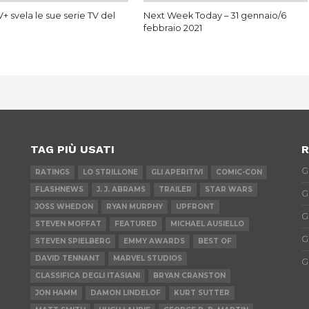
+ svela le sue serie TV del
Next Week Today – 31 gennaio/6
febbraio 2021
TAG PIÙ USATI
R
G
RATINGS
LO STRILLONE
GLI APERITIVI
COMIC-CON
FLASHNEWS
J. J. ABRAMS
TRAILER
STAR WARS
G
JOSS WHEDON
RYAN MURPHY
UPFRONT
G
STEVEN MOFFAT
FEATURED
MICHAEL AUSIELLO
G
STEVEN SPIELBERG
EMMY AWARDS
BEST OF
DAVID TENNANT
MARVEL STUDIOS
G
CLASSIFICA DEGLI ITASIANI
BRYAN CRANSTON
JON HAMM
DAMON LINDELOF
KURT SUTTER