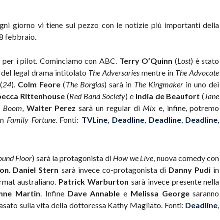
gni giorno vi tiene sul pezzo con le notizie più importanti della
8 febbraio.
g per i pilot. Cominciamo con ABC.
Terry O’Quinn
(
Lost
) è stato
 del legal drama intitolato
The Adversaries
mentre in
The Advocate
(
24
).
Colm Feore
(
The Borgias
) sarà in
The Kingmaker
in uno dei
ecca Rittenhouse
(
Red Band Society
) e
India de Beaufort
(
Jane
i
Boom
,
Walter Perez
sarà un regular di
Mix
e, infine, potremo
in
Family Fortune
. Fonti:
TVLine
,
Deadline
,
Deadline
,
Deadline
,
ound Floor
) sarà la protagonista di
How we Live
, nuova comedy con
ton
.
Daniel Stern
sarà invece co-protagonista di
Danny Pudi
in
rmat australiano.
Patrick Warburton
sarà invece presente nella
nne Martin
. Infine
Dave Annable
e
Melissa George
saranno
asato sulla vita della dottoressa Kathy Magliato. Fonti:
Deadline
,