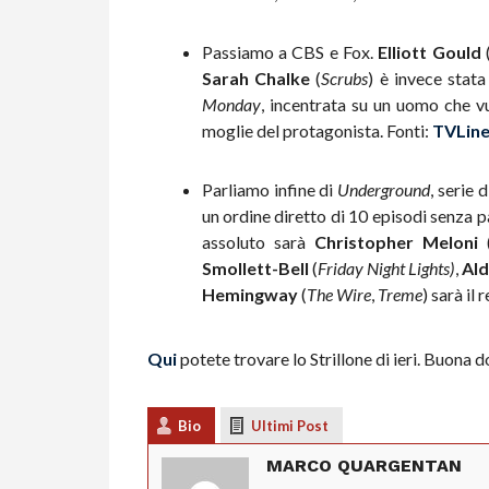
Passiamo a CBS e Fox.
Elliott Gould
Sarah Chalke
(
Scrubs
) è invece stat
Monday
, incentrata su un uomo che v
moglie del protagonista. Fonti:
TVLin
Parliamo infine di
Underground
, serie
un ordine diretto di 10 episodi senza pas
assoluto sarà
Christopher Meloni
Smollett-Bell
(
Friday Night Lights)
,
Ald
Hemingway
(
The Wire
,
Treme
) sarà il
Qui
potete trovare lo Strillone di ieri. Buona 
Bio
Ultimi Post
MARCO QUARGENTAN