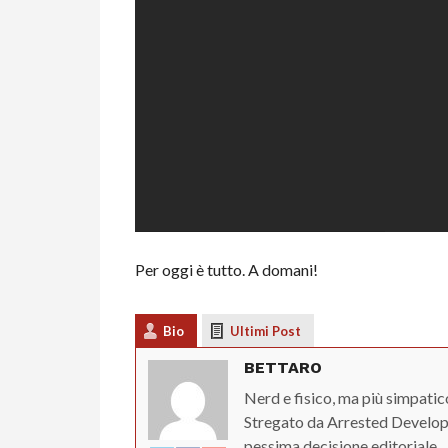
Per oggi è tutto. A domani!
Bio
Ultimi Post
BETTARO
Nerd e fisico, ma più simpatic
Stregato da Arrested Developm
pessima decisione editoriale.