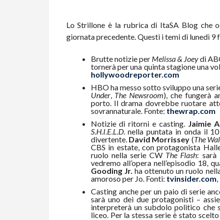
Lo Strillone è la rubrica di ItaSA Blog che o
giornata precedente. Questi i temi di lunedì 9 
Brutte notizie per
Melissa & Joey
di ABC
tornerà per una quinta stagione una vol
hollywoodreporter.com
HBO ha messo sotto sviluppo una serie
Under
,
The Newsroom
), che fungerà a
porto. Il drama dovrebbe ruotare at
sovrannaturale. Fonte:
thewrap.com
Notizie di ritorni e casting.
Jaimie A
S.H.I.E.L.D.
nella puntata in onda il 1
divertente.
David Morrissey
(
The Wal
CBS in estate, con protagonista Hall
ruolo nella serie CW
The Flash
: sarà
vedremo all’opera nell’episodio 18, qu
Gooding Jr.
ha ottenuto un ruolo nel
amoroso per Jo. Fonti:
tvinsider.com
,
Casting anche per un paio di serie anco
sarà uno dei due protagonisti – a
interpreterà un subdolo politico che 
liceo. Per la stessa serie è stato scelt