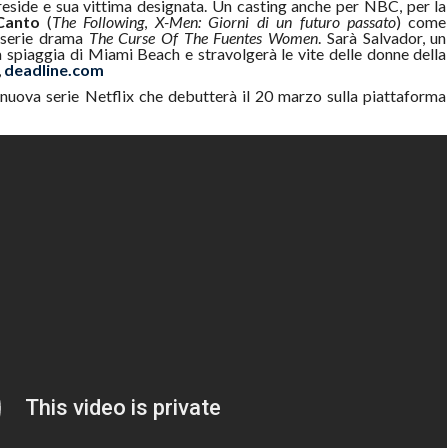
preside e sua vittima designata. Un casting anche per NBC, per la
Canto
(
The Following
,
X-Men: Giorni di un futuro passato
) come
a serie drama
The Curse Of The Fuentes Women
. Sarà Salvador, un
a spiaggia di Miami Beach e stravolgerà le vite delle donne della
,
deadline.com
 nuova serie Netflix che debutterà il 20 marzo sulla piattaforma