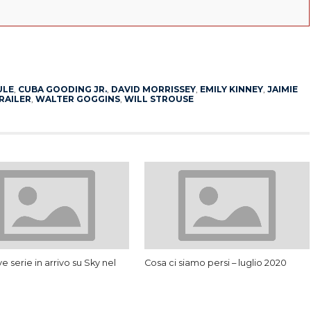
App
erest
ULE
,
CUBA GOODING JR.
,
DAVID MORRISSEY
,
EMILY KINNEY
,
JAIMIE
RAILER
,
WALTER GOGGINS
,
WILL STROUSE
e serie in arrivo su Sky nel
Cosa ci siamo persi – luglio 2020