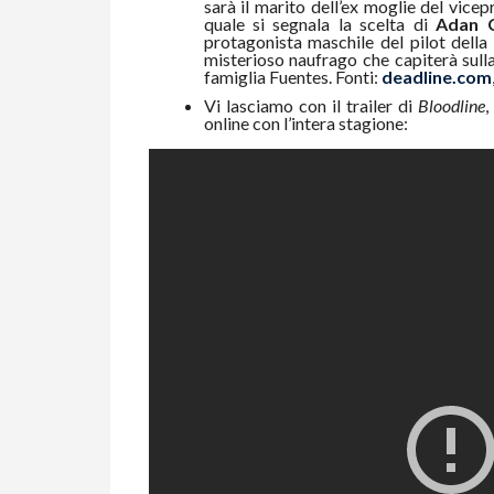
sarà il marito dell’ex moglie del vice
quale si segnala la scelta di
Adan 
protagonista maschile del pilot dell
misterioso naufrago che capiterà sull
famiglia Fuentes. Fonti:
deadline.com
Vi lasciamo con il trailer di
Bloodline
,
online con l’intera stagione: