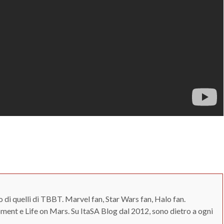
o di quelli di TBBT. Marvel fan, Star Wars fan, Halo fan.
ent e Life on Mars. Su ItaSA Blog dal 2012, sono dietro a ogni