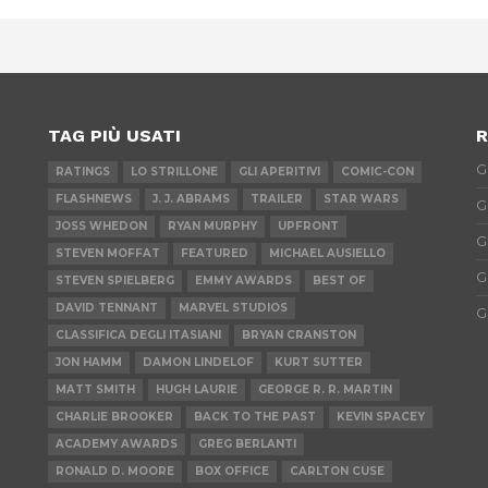
TAG PIÙ USATI
R
G
RATINGS
LO STRILLONE
GLI APERITIVI
COMIC-CON
FLASHNEWS
J. J. ABRAMS
TRAILER
STAR WARS
G
JOSS WHEDON
RYAN MURPHY
UPFRONT
G
STEVEN MOFFAT
FEATURED
MICHAEL AUSIELLO
G
STEVEN SPIELBERG
EMMY AWARDS
BEST OF
DAVID TENNANT
MARVEL STUDIOS
G
CLASSIFICA DEGLI ITASIANI
BRYAN CRANSTON
JON HAMM
DAMON LINDELOF
KURT SUTTER
MATT SMITH
HUGH LAURIE
GEORGE R. R. MARTIN
CHARLIE BROOKER
BACK TO THE PAST
KEVIN SPACEY
ACADEMY AWARDS
GREG BERLANTI
RONALD D. MOORE
BOX OFFICE
CARLTON CUSE