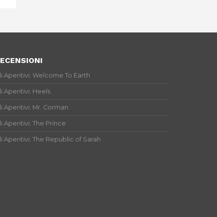
ECENSIONI
li Aperitivi: Welcome To Earth
li Aperitivi: Heels
li Aperitivi: Mr. Corman
li Aperitivi: The Prince
li Aperitivi: The Republic of Sarah