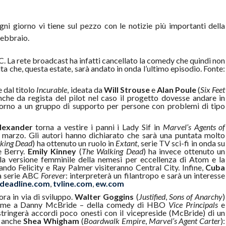
gni giorno vi tiene sul pezzo con le notizie più importanti della
febbraio.
. La rete broadcast ha infatti cancellato la comedy che quindi non
ta che, questa estate, sarà andato in onda l’ultimo episodio. Fonte:
 dal titolo
Incurable
, ideata da
Will Strouse
e
Alan Poule
(
Six Feet
nche da regista del pilot nel caso il progetto dovesse andare in
torno a un gruppo di supporto per persone con problemi di tipo
lexander
torna a vestire i panni i Lady Sif in
Marvel’s Agents of
0 marzo. Gli autori hanno dichiarato che sarà una puntata molto
king Dead
) ha ottenuto un ruolo in
Extant
, serie TV sci-fi in onda su
e Berry.
Emily Kinney
(
The Walking Dead
) ha invece ottenuto un
 la versione femminile della nemesi per eccellenza di Atom e la
ando Felicity e Ray Palmer visiteranno Central City. Infine,
Cuba
la serie ABC
Forever
: interpreterà un filantropo e sarà un interesse
deadline.com
,
tvline.com
,
ew.com
ra in via di sviluppo.
Walter Goggins
(
Justified
,
Sons of Anarchy
)
ssieme a Danny McBride – della comedy di HBO
Vice Principals
e
stringerà accordi poco onesti con il vicepreside (McBride) di un
o anche
Shea Whigham
(
Boardwalk Empire
,
Marvel’s Agent Carter
):