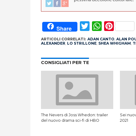
Twitter
Whats
Pint
Share
ARTICOLI CORRELATI:
ADAN CANTO
,
ALAN PO
ALEXANDER
,
LO STRILLONE
,
SHEA WHIGHAM
,
T
CONSIGLIATI PER TE
The Nevers di Joss Whedon: trailer
Sei nuov
del nuovo drama sci-fi di HBO
2021