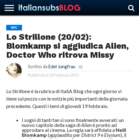
BBC
Lo Strillone (20/02):
HOME
NEWS
ASCOLTI
RECENSIONI
INTERVISTE
CURIOSITÀ
CHI
CONTATTACI
FORUM
ITALIANSUBS
Blomkamp si aggiudica Alien,
SIAMO
Doctor Who ritrova Missy
Scritto da
Edel Jungfrau
Pubblicato il
20 Febbraio 2015
Lo Strillone è la rubrica di ItaSA Blog che ogni giorno vi
tiene sul pezzo con le notizie più importanti della giornata
precedente. Questi i temi di giovedì 19 febbraio.
I sogni di tanti fan si sono finalmente avverati: un
nuovo capitolo della saga di
Alien
è pronto ad
approdare al cinema. La regia sarà affidata a
Neill
Blomkamp
(applaudito per
District 9
e
Elysium
), il