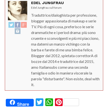
EDEL JUNGFRAU
Edel Jungfrau sul forum
Traduttrice/dialoghista per professione,
blogger appassionata di makeup e serie
TV. Più di ogni cosa, preferisco le serie
drammatiche e i period drama: più sono
cruente e sconvolgenti e più mi piacciono,
ma datemi un manzo vichingo con la
barba e farete di me una bimba felice.
Blogger dal 2012, spietata correttorA di
bozze dal 2014 e traduttrice dal 2015,
amo Italiansubs come una seconda
famiglia e odio in maniera viscerale la
parola "disturbante". Non esiste, deal with
it.
Twitter
WhatsApp
Pinterest
Share