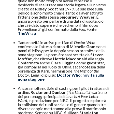
quale non molto tempo fa aveva espresso il
desiderio di realizzare una storia legata all’universo
creato da
Ridley Scott
nel 1979. Le sue idee sulla
pellicola sono molto chiare, tanto da aver attirato
l’attenzione della stessa
Sigourney Weaver
. È
ancora presto per parlare di una data di uscita, ciò
che ci è dato sapere è che vedremo il film dopo
Prometheus 2
, già confermato dalla Fox. Fonte:
TheWrap
Tante novità in arrivo per i fan di
Doctor Who
:
confermato l’atteso ritorno di
Michelle Gomez
nei
panni di Missy per la doppia season première della
nona stagione. La première sarà scritta da
Steven
Moffat
, che ritrova
Hettie Macdonald
alla regia.
Confermata anche
Clare Higgins
come guest star,
già comparsa nel ruolo di Ohila, sacerdotessa della
Sorellanza di Karn, nel minisode
The Night of the
Doctor
. Leggi di più su:
Doctor Who: novità sulla
nona stagione
Ancora molte notizie di casting per i pilot in attesa di
ordine.
Rockmond Dunbar
(
The Mentalist
) sarà uno
dei personaggi principali di
Love Is A Four Letter
Word
, in produzione per NBC. Il progetto esplorerà
la collisione dei ruoli razziali e di genere quando tre
diverse coppie metteranno alla prova il matrimonio
moderno. Sempre su NBC,
Sullivan Stapleton