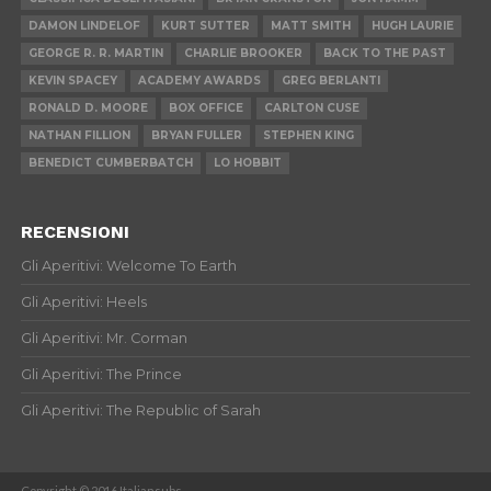
DAMON LINDELOF
KURT SUTTER
MATT SMITH
HUGH LAURIE
GEORGE R. R. MARTIN
CHARLIE BROOKER
BACK TO THE PAST
KEVIN SPACEY
ACADEMY AWARDS
GREG BERLANTI
RONALD D. MOORE
BOX OFFICE
CARLTON CUSE
NATHAN FILLION
BRYAN FULLER
STEPHEN KING
BENEDICT CUMBERBATCH
LO HOBBIT
RECENSIONI
Gli Aperitivi: Welcome To Earth
Gli Aperitivi: Heels
Gli Aperitivi: Mr. Corman
Gli Aperitivi: The Prince
Gli Aperitivi: The Republic of Sarah
Copyright © 2016 Italiansubs