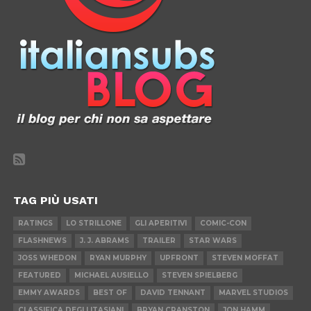
TAG PIÙ USATI
RATINGS
LO STRILLONE
GLI APERITIVI
COMIC-CON
FLASHNEWS
J. J. ABRAMS
TRAILER
STAR WARS
JOSS WHEDON
RYAN MURPHY
UPFRONT
STEVEN MOFFAT
FEATURED
MICHAEL AUSIELLO
STEVEN SPIELBERG
EMMY AWARDS
BEST OF
DAVID TENNANT
MARVEL STUDIOS
CLASSIFICA DEGLI ITASIANI
BRYAN CRANSTON
JON HAMM