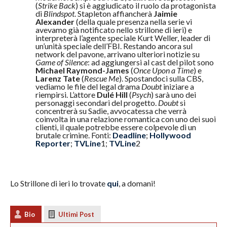
(
Strike Back
) si è aggiudicato il ruolo da protagonista
di
Blindspot
. Stapleton affiancherà
Jaimie
Alexander
(della quale presenza nella serie vi
avevamo già notificato nello strillone di ieri) e
interpreterà l’agente speciale Kurt Weller, leader di
un’unità speciale dell’FBI. Restando ancora sul
network del pavone, arrivano ulteriori notizie su
Game of Silence
: ad aggiungersi al cast del pilot sono
Michael Raymond-James
(
Once Upon a Time
) e
Larenz Tate
(
Rescue Me
). Spostandoci sulla CBS,
vediamo le file del legal drama
Doubt
iniziare a
riempirsi. L’attore
Dulé Hill
(
Psych
) sarà uno dei
personaggi secondari del progetto.
Doubt
si
concentrerà su Sadie, avvocatessa che verrà
coinvolta in una relazione romantica con uno dei suoi
clienti, il quale potrebbe essere colpevole di un
brutale crimine. Fonti:
Deadline
;
Hollywood
Reporter
;
TVLine
1;
TVLine
2
Lo Strillone di ieri lo trovate
qui
, a domani!
Bio
Ultimi Post