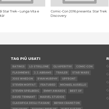
di Star Trek – Lunga Vita e
Comic-Con 2016 presenta: Star Trek:
tà!
Discovery
TAG PIÙ USATI
R
G
RATINGS
LO STRILLONE
GLI APERITIVI
COMIC-CON
FLASHNEWS
J. J. ABRAMS
TRAILER
STAR WARS
G
JOSS WHEDON
RYAN MURPHY
UPFRONT
G
STEVEN MOFFAT
FEATURED
MICHAEL AUSIELLO
G
STEVEN SPIELBERG
EMMY AWARDS
BEST OF
DAVID TENNANT
MARVEL STUDIOS
G
CLASSIFICA DEGLI ITASIANI
BRYAN CRANSTON