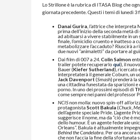
Lo Strillone è la rubrica di ITASA Blog che ogni
giornata precedente. Questi i temi di lunedì 3 
Danai Gurira
, l’attrice che interpreta
prima dell’inizio della seconda metà di
ad abituarsi a vivere stabilmente in un
finale, l’omicidio cruento e inatteso a c
metabolizzare l’accaduto? Riuscirà a ri
due nuovi “animaletti” da portare al gu
Dai film di 007 a
24.
Colin Salmon
entr
trailer potete recuperarlo
qui
), il nuo
Bauer (
Kiefer Sutherland
), ricercato
interpretaterà il generale Coburn, un u
Jack Davenport
(
Smash
) prenderà la s
una cittadina funestata da sparizioni e 
porno. In uno dei prossimi episodi di
Th
come sempre nei panni del professor P
NCIS
non molla: nuovo spin-off all’oriz
protagonista
Scott Bakula
(
Chuck
,
Men
dell’agente speciale Pride. L’agente Pri
suggerisce il nome, ma da “ciò che è mo
dello humour. È un agente federale unico
Orleans”. Bakula è attualmente impegn
Behind the Candelabra
. Per ora ancora 
che non faccia la fine della sfortunata 