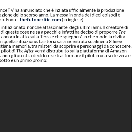
anceTV ha annunciato che è inziata ufficialmente la produzione
azione dello scorso anno. La messa in onda dei dieci episodi è
ro. Fonte:
thefutoncritic.com
(in inglese)
nflazionato, nonché affascinante, degli ultimi anni. Il creatore di
, di queste cose ne sa a pacchi e infatti ha deciso di proporre
The
e ancora in atto sulla Terra e che spiegherà in che modo la civiltà
 quella situazione. La storia sarà incentrata su almeno 8 linee
stiana memoria, tra misteri da scoprire e personaggi da conoscere,
 pilot di
The After
verrà distrubuito sulla piattaforma di Amazon
anno gli utenti a decidere se trasformare il pilot in una serie vera e
 sotto è un primo promo: