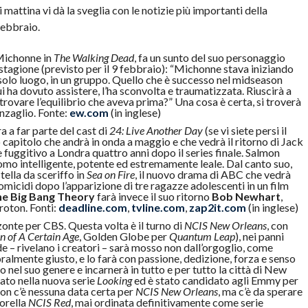
 mattina vi dà la sveglia con le notizie più importanti della
febbraio.
 Michonne in
The Walking Dead
, fa un sunto del suo personaggio
 stagione (previsto per il 9 febbraio): “Michonne stava iniziando
 solo luogo, in un gruppo. Quello che è successo nel midseason
ui ha dovuto assistere, l’ha sconvolta e traumatizzata. Riuscirà a
trovare l’equilibrio che aveva prima?” Una cosa è certa, si troverà
inzaglio. Fonte:
ew.com
(in inglese)
a a far parte del cast di
24: Live Another Day
(se vi siete persi il
vo capitolo che andrà in onda a maggio e che vedrà il ritorno di Jack
 e fuggitivo a Londra quattro anni dopo il series finale. Salmon
omo intelligente, potente ed estremamente leale. Dal canto suo,
tella da sceriffo in
Sea on Fire
, il nuovo drama di ABC che vedrà
omicidi dopo l’apparizione di tre ragazze adolescenti in un film
e Big Bang Theory
farà invece il suo ritorno
Bob Newhart
,
roton. Fonti:
deadline.com
,
tvline.com
,
zap2it.com
(in inglese)
zonte per CBS. Questa volta è il turno di
NCIS New Orleans
, con
 of A Certain Age
, Golden Globe per
Quantum Leap
), nei panni
de – rivelano i creatori – sarà mosso non dall’orgoglio, come
ralmente giusto, e lo farà con passione, dedizione, forza e senso
 nel suo genere e incarnerà in tutto e per tutto la città di New
ato nella nuova serie
Looking
ed è stato candidato agli Emmy per
non c’è nessuna data certa per
NCIS New Orleans
, ma c’è da sperare
sorella
NCIS Red
, mai ordinata definitivamente come serie