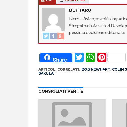
BETTARO
Nerd e fisico, ma più simpatic
Stregato da Arrested Developm
pessima decisione editoriale.
Twitter
Whats
Pint
Share
ARTICOLI CORRELATI:
BOB NEWHART
,
COLIN 
BAKULA
CONSIGLIATI PER TE