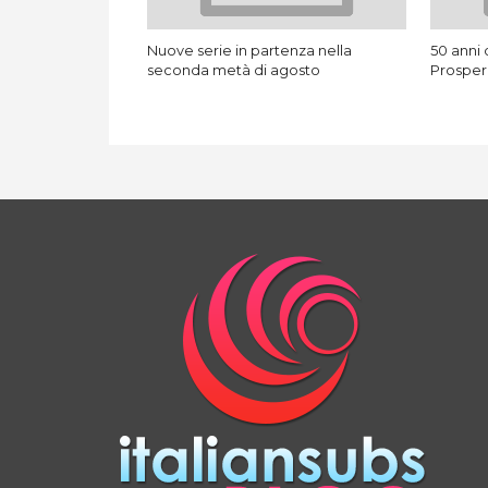
Nuove serie in partenza nella
50 anni 
seconda metà di agosto
Prosperi