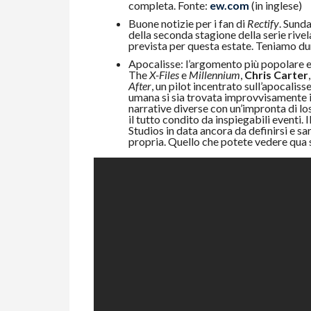
completa. Fonte:
ew.com
(in inglese)
Buone notizie per i fan di
Rectify
. Sund
della seconda stagione della serie rivel
prevista per questa estate. Teniamo du
Apocalisse: l’argomento più popolare e i
The
X-Files
e
Millennium
,
Chris Carter
After
, un pilot incentrato sull’apocaliss
umana si sia trovata improvvisamente in
narrative diverse con un’impronta di lo
il tutto condito da inspiegabili eventi. Il
Studios in data ancora da definirsi e sar
propria. Quello che potete vedere qua