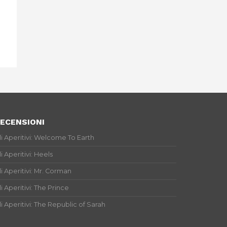
ECENSIONI
li Aperitivi: Welcome To Earth
li Aperitivi: Heels
li Aperitivi: Mr. Corman
li Aperitivi: The Prince
li Aperitivi: The Republic of Sarah