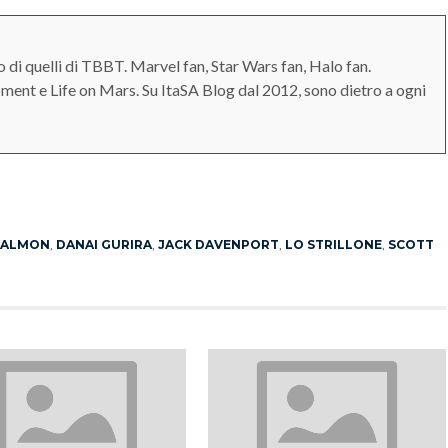
o di quelli di TBBT. Marvel fan, Star Wars fan, Halo fan.
ent e Life on Mars. Su ItaSA Blog dal 2012, sono dietro a ogni
App
erest
SALMON
,
DANAI GURIRA
,
JACK DAVENPORT
,
LO STRILLONE
,
SCOTT