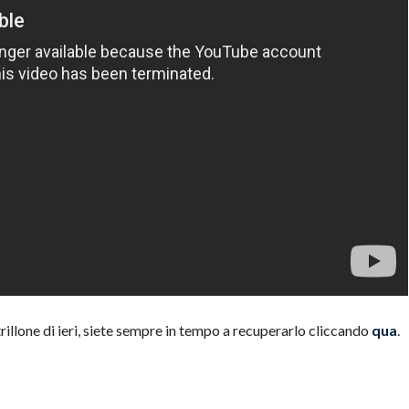
Strillone di ieri, siete sempre in tempo a recuperarlo cliccando
qua
.