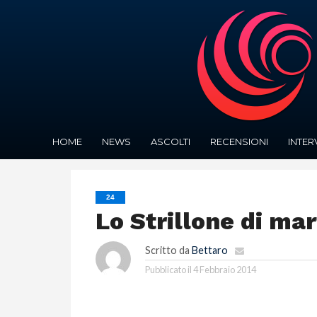
HOME
NEWS
ASCOLTI
RECENSIONI
INTER
24
Lo Strillone di mar
Scritto da
Bettaro
Pubblicato il
4 Febbraio 2014