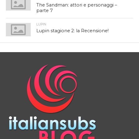
The Sandman: attori e personaggi –
parte 7
LUPIN
Lupin stagione 2: la Recensione!