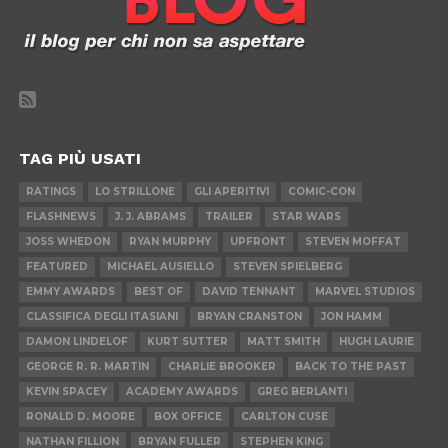
TAG PIÙ USATI
RATINGS
LO STRILLONE
GLI APERITIVI
COMIC-CON
FLASHNEWS
J. J. ABRAMS
TRAILER
STAR WARS
JOSS WHEDON
RYAN MURPHY
UPFRONT
STEVEN MOFFAT
FEATURED
MICHAEL AUSIELLO
STEVEN SPIELBERG
EMMY AWARDS
BEST OF
DAVID TENNANT
MARVEL STUDIOS
CLASSIFICA DEGLI ITASIANI
BRYAN CRANSTON
JON HAMM
DAMON LINDELOF
KURT SUTTER
MATT SMITH
HUGH LAURIE
GEORGE R. R. MARTIN
CHARLIE BROOKER
BACK TO THE PAST
KEVIN SPACEY
ACADEMY AWARDS
GREG BERLANTI
RONALD D. MOORE
BOX OFFICE
CARLTON CUSE
NATHAN FILLION
BRYAN FULLER
STEPHEN KING