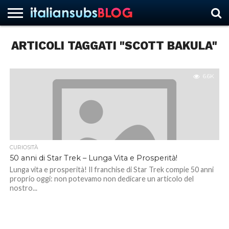
ARTICOLI TAGGATI "SCOTT BAKULA"
HOME
NEWS
ASCOLTI
RECENSIONI
INTERVISTE
CURIOSITÀ
CHI
CONTATTACI
FORUM
ITALIANSUBS
SIAMO
6.6K
CURIOSITÀ
50 anni di Star Trek – Lunga Vita e Prosperità!
Lunga vita e prosperità! Il franchise di Star Trek compie 50 anni
proprio oggi: non potevamo non dedicare un articolo del
nostro...