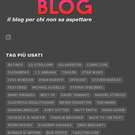
TAG PIÙ USATI
RATINGS
LO STRILLONE
GLI APERITIVI
COMIC-CON
FLASHNEWS
J. J. ABRAMS
TRAILER
STAR WARS
JOSS WHEDON
RYAN MURPHY
UPFRONT
STEVEN MOFFAT
FEATURED
MICHAEL AUSIELLO
STEVEN SPIELBERG
EMMY AWARDS
BEST OF
DAVID TENNANT
MARVEL STUDIOS
CLASSIFICA DEGLI ITASIANI
BRYAN CRANSTON
JON HAMM
DAMON LINDELOF
KURT SUTTER
MATT SMITH
HUGH LAURIE
GEORGE R. R. MARTIN
CHARLIE BROOKER
BACK TO THE PAST
KEVIN SPACEY
ACADEMY AWARDS
GREG BERLANTI
RONALD D. MOORE
BOX OFFICE
CARLTON CUSE