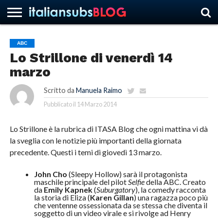
ABC
Lo Strillone di venerdì 14
HOME
NEWS
ASCOLTI
RECENSIONI
INTERVISTE
CURIOSITÀ
CHI
CONTATTACI
FORUM
ITALIANSUBS
marzo
SIAMO
Scritto da
Manuela Raimo
Pubblicato il
14 Marzo 2014
Lo Strillone è la rubrica di ITASA Blog che ogni mattina vi dà
la sveglia con le notizie più importanti della giornata
precedente. Questi i temi di giovedì 13 marzo.
John Cho
(Sleepy Hollow) sarà il protagonista
maschile principale del pilot
Selfie
della ABC. Creato
da
Emily Kapnek
(
Suburgatory
), la comedy racconta
la storia di Eliza (
Karen Gillan
) una ragazza poco più
che ventenne ossessionata da se stessa che diventa il
soggetto di un video virale e si rivolge ad Henry