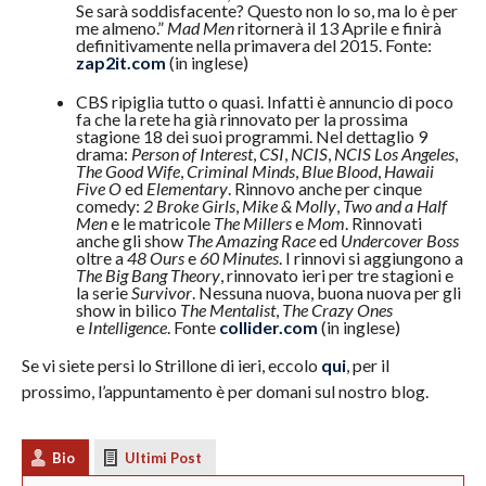
Se sarà soddisfacente? Questo non lo so, ma lo è per
me almeno.”
Mad Men
ritornerà il 13 Aprile e finirà
definitivamente nella primavera del 2015. Fonte:
zap2it.com
(in inglese)
CBS ripiglia tutto o quasi. Infatti è annuncio di poco
fa che la rete ha già rinnovato per la prossima
stagione 18 dei suoi programmi. Nel dettaglio 9
drama:
Person of Interest
,
CSI
,
NCIS
,
NCIS Los Angeles
,
The Good Wife
,
Criminal Minds
,
Blue Blood
,
Hawaii
Five O
ed
Elementary
. Rinnovo anche per cinque
comedy:
2 Broke Girls
,
Mike & Molly
,
Two and a Half
Men
e le matricole
The Millers
e
Mom
. Rinnovati
anche gli show
The Amazing Race
ed
Undercover Boss
oltre a
48 Ours
e
60 Minutes
. I rinnovi si aggiungono a
The Big Bang Theory
, rinnovato ieri per tre stagioni e
la serie
Survivor
. Nessuna nuova, buona nuova per gli
show in bilico
The Mentalist
,
The Crazy Ones
e
Intelligence
. Fonte
collider.com
(in inglese)
Se vi siete persi lo Strillone di ieri, eccolo
qui
, per il
prossimo, l’appuntamento è per domani sul nostro blog.
Bio
Ultimi Post