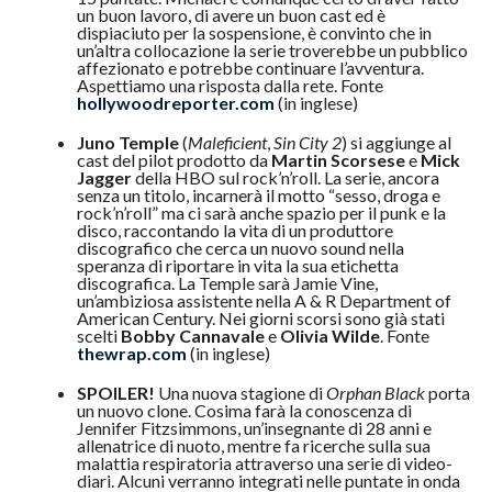
un buon lavoro, di avere un buon cast ed è
dispiaciuto per la sospensione, è convinto che in
un’altra collocazione la serie troverebbe un pubblico
affezionato e potrebbe continuare l’avventura.
Aspettiamo una risposta dalla rete. Fonte
hollywoodreporter.com
(in inglese)
Juno Temple
(
Maleficient
,
Sin City 2
) si aggiunge al
cast del pilot prodotto da
Martin Scorsese
e
Mick
Jagger
della HBO sul rock’n’roll. La serie, ancora
senza un titolo, incarnerà il motto “sesso, droga e
rock’n’roll” ma ci sarà anche spazio per il punk e la
disco, raccontando la vita di un produttore
discografico che cerca un nuovo sound nella
speranza di riportare in vita la sua etichetta
discografica. La Temple sarà Jamie Vine,
un’ambiziosa assistente nella A & R Department of
American Century. Nei giorni scorsi sono già stati
scelti
Bobby Cannavale
e
Olivia Wilde
. Fonte
thewrap.com
(in inglese)
SPOILER!
Una nuova stagione di
Orphan Black
porta
un nuovo clone. Cosima farà la conoscenza di
Jennifer Fitzsimmons, un’insegnante di 28 anni e
allenatrice di nuoto, mentre fa ricerche sulla sua
malattia respiratoria attraverso una serie di video-
diari. Alcuni verranno integrati nelle puntate in onda