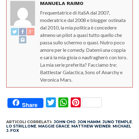
MANUELA RAIMO
Frequentatrice di ItaSA dal 2007,
moderatrice dal 2008 e blogger ostinata
dal 2010, la mia politica è concedere
almeno un pilot a quasi tutto quello che
passa sullo schermo o quasi. Nutro poco
amore per le comedy. Datemi una coppia
e sarà la mia gioia o naufragherò con loro.
La mia serie preferita? Facciamo tre:
Battlestar Galactica, Sons of Anarchy e
Veronica Mars.
Twitter
WhatsApp
Pinterest
Share
ARTICOLI CORRELATI:
JOHN CHO
,
JON HAMM
,
JUNO TEMPLE
,
LO STRILLONE
,
MAGGIE GRACE
,
MATTHEW WEINER
,
MICHAEL
J. FOX