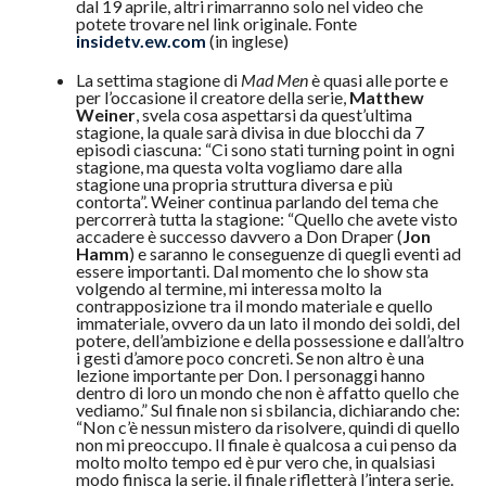
dal 19 aprile, altri rimarranno solo nel video che
potete trovare nel link originale. Fonte
insidetv.ew.com
(in inglese)
La settima stagione di
Mad Men
è quasi alle porte e
per l’occasione il creatore della serie,
Matthew
Weiner
, svela cosa aspettarsi da quest’ultima
stagione, la quale sarà divisa in due blocchi da 7
episodi ciascuna: “Ci sono stati turning point in ogni
stagione, ma questa volta vogliamo dare alla
stagione una propria struttura diversa e più
contorta”. Weiner continua parlando del tema che
percorrerà tutta la stagione: “Quello che avete visto
accadere è successo davvero a Don Draper (
Jon
Hamm
) e saranno le conseguenze di quegli eventi ad
essere importanti. Dal momento che lo show sta
volgendo al termine, mi interessa molto la
contrapposizione tra il mondo materiale e quello
immateriale, ovvero da un lato il mondo dei soldi, del
potere, dell’ambizione e della possessione e dall’altro
i gesti d’amore poco concreti. Se non altro è una
lezione importante per Don. I personaggi hanno
dentro di loro un mondo che non è affatto quello che
vediamo.” Sul finale non si sbilancia, dichiarando che:
“Non c’è nessun mistero da risolvere, quindi di quello
non mi preoccupo. Il finale è qualcosa a cui penso da
molto molto tempo ed è pur vero che, in qualsiasi
modo finisca la serie, il finale rifletterà l’intera serie.