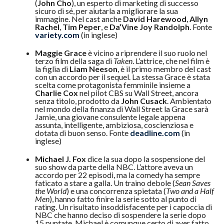
(
John Cho
), un esperto di marketing di successo
sicuro di sé, per aiutarla a migliorare la sua
immagine. Nel cast anche
David Harewood
,
Allyn
Rachel
,
Tim Peper
, e
Da’Vine Joy Randolph
. Fonte
variety.com
(in inglese)
Maggie Grace
è vicino a riprendere il suo ruolo nel
terzo film della saga di
Taken
. L’attrice, che nel film è
la figlia di
Liam Neeson
, è il primo membro del cast
con un accordo per il sequel. La stessa Grace è stata
scelta come protagonista femminile insieme a
Charlie Cox
nel pilot CBS su Wall Street, ancora
senza titolo, prodotto da
John Cusack
. Ambientato
nel mondo della finanza di Wall Street la Grace sarà
Jamie, una giovane consulente legale appena
assunta, intelligente, ambiziosa, coscienziosa e
dotata di buon senso. Fonte
deadline.com
(in
inglese)
Michael J. Fox
dice la sua dopo la sospensione del
suo show da parte della NBC. L’attore aveva un
accordo per 22 episodi, ma la comedy ha sempre
faticato a stare a galla. Un traino debole (
Sean Saves
the World
) e una concorrenza spietata (
Two and a Half
Men
), hanno fatto finire la serie sotto al punto di
rating. Un risultato insoddisfacente per i capoccia di
NBC che hanno deciso di sospendere la serie dopo
15 puntate. Michael è comunque certo di aver fatto