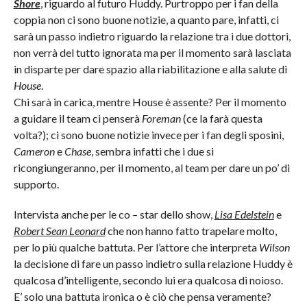
Shore
, riguardo al futuro Huddy. Purtroppo per i fan della
coppia non ci sono buone notizie, a quanto pare, infatti, ci
sarà un passo indietro riguardo la relazione tra i due dottori,
non verrà del tutto ignorata ma per il momento sarà lasciata
in disparte per dare spazio alla riabilitazione e alla salute di
House
.
Chi sarà in carica, mentre House è assente? Per il momento
a guidare il team ci penserà
Foreman
(ce la farà questa
volta?); ci sono buone notizie invece per i fan degli sposini,
Cameron
e
Chase
, sembra infatti che i due si
ricongiungeranno, per il momento, al team per dare un po’ di
supporto.
Intervista anche per le co – star dello show,
Lisa Edelstein
e
Robert Sean Leonard
che non hanno fatto trapelare molto,
per lo più qualche battuta. Per l’attore che interpreta
Wilson
la decisione di fare un passo indietro sulla relazione Huddy è
qualcosa d’intelligente, secondo lui era qualcosa di noioso.
E’ solo una battuta ironica o è ciò che pensa veramente?