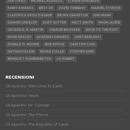
FEATURED
MICHAEL AUSIELLO
STEVEN SPIELBERG
EMMY AWARDS
BEST OF
DAVID TENNANT
MARVEL STUDIOS
CLASSIFICA DEGLI ITASIANI
BRYAN CRANSTON
JON HAMM
DAMON LINDELOF
KURT SUTTER
MATT SMITH
HUGH LAURIE
GEORGE R. R. MARTIN
CHARLIE BROOKER
BACK TO THE PAST
KEVIN SPACEY
ACADEMY AWARDS
GREG BERLANTI
RONALD D. MOORE
BOX OFFICE
CARLTON CUSE
NATHAN FILLION
BRYAN FULLER
STEPHEN KING
BENEDICT CUMBERBATCH
LO HOBBIT
RECENSIONI
Gli Aperitivi: Welcome To Earth
Gli Aperitivi: Heels
Gli Aperitivi: Mr. Corman
Gli Aperitivi: The Prince
Gli Aperitivi: The Republic of Sarah