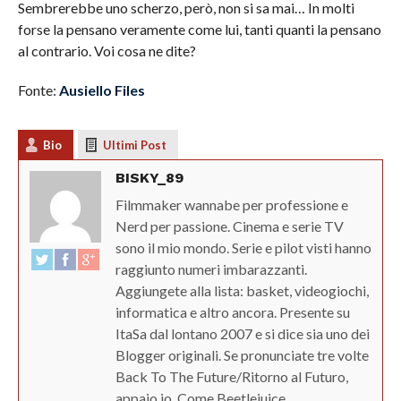
Sembrerebbe uno scherzo, però, non si sa mai… In molti
forse la pensano veramente come lui, tanti quanti la pensano
al contrario. Voi cosa ne dite?
Fonte:
Ausiello Files
Bio
Ultimi Post
BISKY_89
Filmmaker wannabe per professione e
Nerd per passione. Cinema e serie TV
sono il mio mondo. Serie e pilot visti hanno
raggiunto numeri imbarazzanti.
Aggiungete alla lista: basket, videogiochi,
informatica e altro ancora. Presente su
ItaSa dal lontano 2007 e si dice sia uno dei
Blogger originali. Se pronunciate tre volte
Back To The Future/Ritorno al Futuro,
appaio io. Come Beetlejuice.