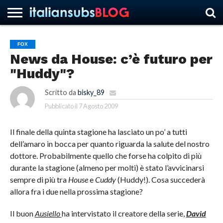
FOX
News da House: c’è futuro per
HOME
NEWS
ASCOLTI
RECENSIONI
INTERVISTE
CURIOSITÀ
CHI
CONTATTACI
FORUM
ITALIANSUBS
"Huddy"?
SIAMO
Scritto da
bisky_89
Pubblicato il
7 Agosto 2009
Il finale della quinta stagione ha lasciato un po’ a tutti
dell’amaro in bocca per quanto riguarda la salute del nostro
dottore. Probabilmente quello che forse ha colpito di più
durante la stagione (almeno per molti) è stato l’avvicinarsi
sempre di più tra
House
e
Cuddy
(Huddy!). Cosa succederà
allora fra i due nella prossima stagione?
Il buon
Ausiello
ha intervistato il creatore della serie,
David