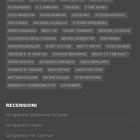
FLASHNEWS
J. J. ABRAMS
TRAILER
STAR WARS
JOSS WHEDON
RYAN MURPHY
UPFRONT
STEVEN MOFFAT
FEATURED
MICHAEL AUSIELLO
STEVEN SPIELBERG
EMMY AWARDS
BEST OF
DAVID TENNANT
MARVEL STUDIOS
CLASSIFICA DEGLI ITASIANI
BRYAN CRANSTON
JON HAMM
DAMON LINDELOF
KURT SUTTER
MATT SMITH
HUGH LAURIE
GEORGE R. R. MARTIN
CHARLIE BROOKER
BACK TO THE PAST
KEVIN SPACEY
ACADEMY AWARDS
GREG BERLANTI
RONALD D. MOORE
BOX OFFICE
CARLTON CUSE
NATHAN FILLION
BRYAN FULLER
STEPHEN KING
BENEDICT CUMBERBATCH
LO HOBBIT
RECENSIONI
Gli Aperitivi: Welcome To Earth
Gli Aperitivi: Heels
Gli Aperitivi: Mr. Corman