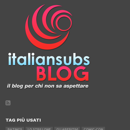
TAG PIÙ USATI
RATINGS
LO STRILLONE
GLI APERITIVI
COMIC-CON