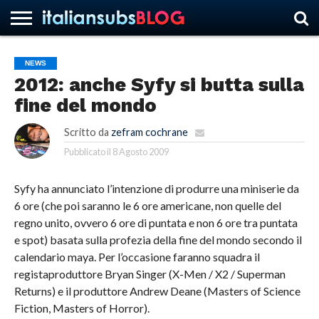
NEWS
2012: anche Syfy si butta sulla
HOME
NEWS
ASCOLTI
RECENSIONI
INTERVISTE
CURIOSITÀ
CHI
CONTATTACI
FORUM
ITALIANSUBS
fine del mondo
SIAMO
Scritto da
zefram cochrane
Pubblicato il
8 Agosto 2009
Syfy ha annunciato l’intenzione di produrre una miniserie da
6 ore (che poi saranno le 6 ore americane, non quelle del
regno unito, ovvero 6 ore di puntata e non 6 ore tra puntata
e spot) basata sulla profezia della fine del mondo secondo il
calendario maya. Per l’occasione faranno squadra il
registaproduttore Bryan Singer (X-Men / X2 / Superman
Returns) e il produttore Andrew Deane (Masters of Science
Fiction, Masters of Horror).