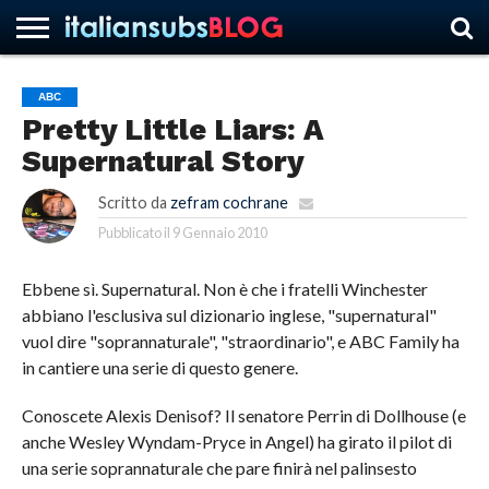
ABC
Pretty Little Liars: A
HOME
NEWS
ASCOLTI
RECENSIONI
INTERVISTE
CURIOSITÀ
CHI
CONTATTACI
FORUM
ITALIANSUBS
Supernatural Story
SIAMO
Scritto da
zefram cochrane
Pubblicato il
9 Gennaio 2010
Ebbene sì. Supernatural. Non è che i fratelli Winchester
abbiano l'esclusiva sul dizionario inglese, "supernatural"
vuol dire "soprannaturale", "straordinario", e ABC Family ha
in cantiere una serie di questo genere.
Conoscete Alexis Denisof? Il senatore Perrin di Dollhouse (e
anche Wesley Wyndam-Pryce in Angel) ha girato il pilot di
una serie soprannaturale che pare finirà nel palinsesto