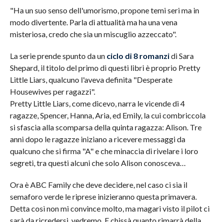
"Ha un suo senso dell'umorismo, propone temi seri ma in
modo divertente. Parla di attualità ma ha una vena
misteriosa, credo che sia un miscuglio azzeccato".
La serie prende spunto da un
ciclo di 8 romanzi
di Sara
Shepard, il titolo del primo di questi libri è proprio Pretty
Little Liars, qualcuno l'aveva definita "Desperate
Housewives per ragazzi".
Pretty Little Liars, come dicevo, narra le vicende di 4
ragazze, Spencer, Hanna, Aria, ed Emily, la cui combriccola
si sfascia alla scomparsa della quinta ragazza: Alison. Tre
anni dopo le ragazze iniziano a ricevere messaggi da
qualcuno che si firma "A" e che minaccia di rivelare i loro
segreti, tra questi alcuni che solo Alison conosceva…
Ora è ABC Family che deve decidere, nel caso ci sia il
semaforo verde le riprese inizieranno questa primavera.
Detta così non mi convince molto, ma magari visto il pilot ci
sarà da ricredersi, vedremo. E chissà quanto rimarrà della