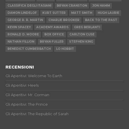
CLASSIFICA DEGLI ITASIANI
BRYAN CRANSTON
JON HAMM
DAMON LINDELOF
KURT SUTTER
MATT SMITH
HUGH LAURIE
GEORGE R. R. MARTIN
CHARLIE BROOKER
BACK TO THE PAST
KEVIN SPACEY
ACADEMY AWARDS
GREG BERLANTI
RONALD D. MOORE
BOX OFFICE
CARLTON CUSE
NATHAN FILLION
BRYAN FULLER
STEPHEN KING
BENEDICT CUMBERBATCH
LO HOBBIT
RECENSIONI
Gli Aperitivi: Welcome To Earth
Gli Aperitivi: Heels
Gli Aperitivi: Mr. Corman
Gli Aperitivi: The Prince
Gli Aperitivi: The Republic of Sarah