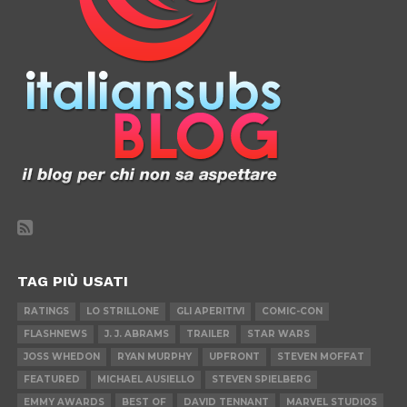
TAG PIÙ USATI
RATINGS
LO STRILLONE
GLI APERITIVI
COMIC-CON
FLASHNEWS
J. J. ABRAMS
TRAILER
STAR WARS
JOSS WHEDON
RYAN MURPHY
UPFRONT
STEVEN MOFFAT
FEATURED
MICHAEL AUSIELLO
STEVEN SPIELBERG
EMMY AWARDS
BEST OF
DAVID TENNANT
MARVEL STUDIOS