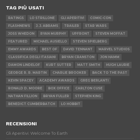
TAG PIÙ USATI
RATINGS
LO STRILLONE
GLI APERITIVI
COMIC-CON
FLASHNEWS
J. J. ABRAMS
TRAILER
STAR WARS
JOSS WHEDON
RYAN MURPHY
UPFRONT
STEVEN MOFFAT
FEATURED
MICHAEL AUSIELLO
STEVEN SPIELBERG
EMMY AWARDS
BEST OF
DAVID TENNANT
MARVEL STUDIOS
CLASSIFICA DEGLI ITASIANI
BRYAN CRANSTON
JON HAMM
DAMON LINDELOF
KURT SUTTER
MATT SMITH
HUGH LAURIE
GEORGE R. R. MARTIN
CHARLIE BROOKER
BACK TO THE PAST
KEVIN SPACEY
ACADEMY AWARDS
GREG BERLANTI
RONALD D. MOORE
BOX OFFICE
CARLTON CUSE
NATHAN FILLION
BRYAN FULLER
STEPHEN KING
BENEDICT CUMBERBATCH
LO HOBBIT
RECENSIONI
Gli Aperitivi: Welcome To Earth