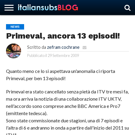
NEWS
Primeval, ancora 13 episodi!
HOME
NEWS
ASCOLTI
RECENSIONI
INTERVISTE
CURIOSITÀ
CHI
CONTATTACI
FORUM
ITALIANSUBS
SIAMO
Scritto da
zefram cochrane
Pubblicato il
29 Settembre 2009
Quanto meno ce lo si aspettava un'anomalia ci riporta
Primeval, per ben 13 episodi!
Primeval era stato cancellato senza pietà da ITV tre mesi fa,
ma ora arriva la notizia di una collaborazione ITV UKTV,
nell'accordo sono comprese anche BBC America e Pro7
(emittente tedesca).
Sono state commissionate due stagioni, una di 7 episodi e
l'altra di 6 e andranno in onda a partire dall'inizio del 2011 su
ITV1.