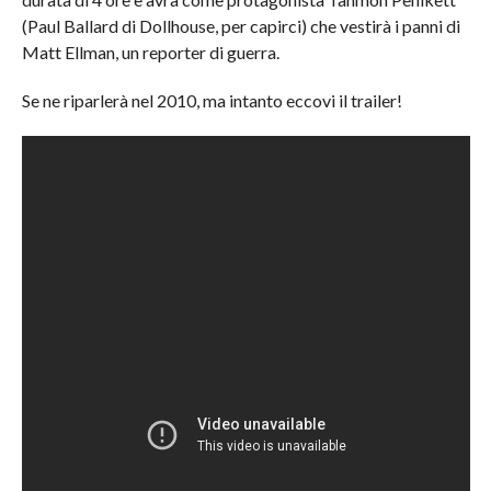
(Paul Ballard di Dollhouse, per capirci) che vestirà i panni di
Matt Ellman, un reporter di guerra.
Se ne riparlerà nel 2010, ma intanto eccovi il trailer!