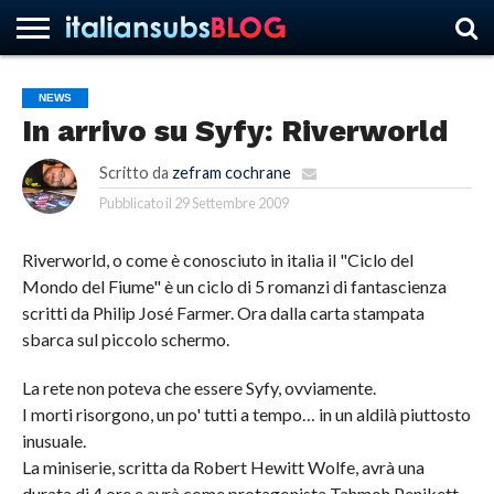
NEWS
In arrivo su Syfy: Riverworld
HOME
NEWS
ASCOLTI
RECENSIONI
INTERVISTE
CURIOSITÀ
CHI
CONTATTACI
FORUM
ITALIANSUBS
SIAMO
Scritto da
zefram cochrane
Pubblicato il
29 Settembre 2009
Riverworld, o come è conosciuto in italia il "Ciclo del
Mondo del Fiume" è un ciclo di 5 romanzi di fantascienza
scritti da Philip José Farmer. Ora dalla carta stampata
sbarca sul piccolo schermo.
La rete non poteva che essere Syfy, ovviamente.
I morti risorgono, un po' tutti a tempo… in un aldilà piuttosto
inusuale.
La miniserie, scritta da Robert Hewitt Wolfe, avrà una
durata di 4 ore e avrà come protagonista Tahmoh Penikett