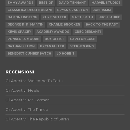
EMMY AWARDS
BEST OF
DAVID TENNANT
MARVEL STUDIOS
CLASSIFICA DEGLI ITASIANI
BRYAN CRANSTON
JON HAMM
DAMON LINDELOF
KURT SUTTER
MATT SMITH
HUGH LAURIE
GEORGE R. R. MARTIN
CHARLIE BROOKER
BACK TO THE PAST
KEVIN SPACEY
ACADEMY AWARDS
GREG BERLANTI
RONALD D. MOORE
BOX OFFICE
CARLTON CUSE
NATHAN FILLION
BRYAN FULLER
STEPHEN KING
BENEDICT CUMBERBATCH
LO HOBBIT
RECENSIONI
Gli Aperitivi: Welcome To Earth
Gli Aperitivi: Heels
Gli Aperitivi: Mr. Corman
Gli Aperitivi: The Prince
Gli Aperitivi: The Republic of Sarah